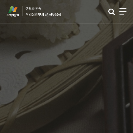
본
생활과 민속
문
우리집의 맛과 향, 향토음식
바
로
가
기