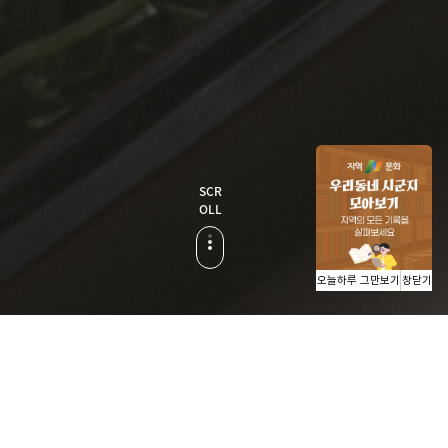
SCR
OLL
오늘하루 그만보기
창닫기