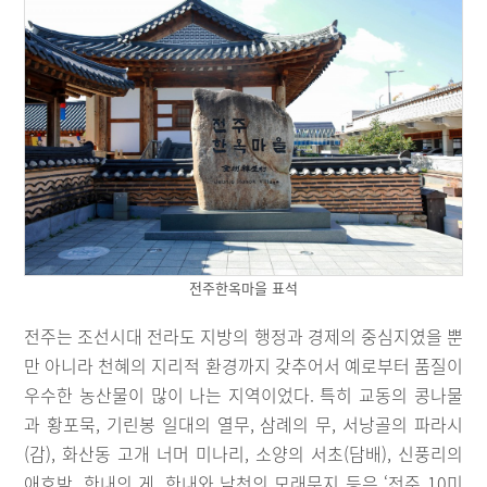
전주한옥마을 표석
전주는 조선시대 전라도 지방의 행정과 경제의 중심지였을 뿐
만 아니라 천혜의 지리적 환경까지 갖추어서 예로부터 품질이
우수한 농산물이 많이 나는 지역이었다. 특히 교동의 콩나물
과 황포묵, 기린봉 일대의 열무, 삼례의 무, 서낭골의 파라시
(감), 화산동 고개 너머 미나리, 소양의 서초(담배), 신풍리의
애호박, 한내의 게, 한내와 남천의 모래무지 등은 ‘전주 10미