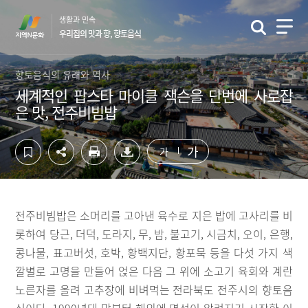
컨
하
생활과 민속
텐
단
우리집의 맛과 향, 향토음식
츠
영
영
역
역
바
향토음식의 유래와 역사
바
로
세계적인 팝스타 마이클 잭슨을 단번에 사로잡
로
가
은 맛, 전주비빔밥
가
기
기
가
가
전주비빔밥은 소머리를 고아낸 육수로 지은 밥에 고사리를 비
롯하여 당근, 더덕, 도라지, 무, 밤, 불고기, 시금치, 오이, 은행,
콩나물, 표고버섯, 호박, 황백지단, 황포묵 등을 다섯 가지 색
깔별로 고명을 만들어 얹은 다음 그 위에 소고기 육회와 계란
노른자를 올려 고추장에 비벼먹는 전라북도 전주시의 향토음