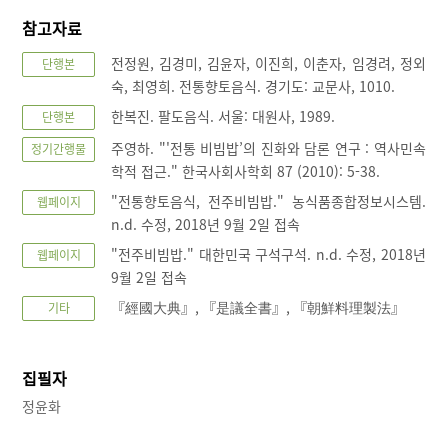
참고자료
전정원, 김경미, 김윤자, 이진희, 이춘자, 임경려, 정외
단행본
숙, 최영희. 전통향토음식. 경기도: 교문사, 1010.
한복진. 팔도음식. 서울: 대원사, 1989.
단행본
주영하. "'전통 비빔밥’의 진화와 담론 연구 : 역사민속
정기간행물
학적 접근." 한국사회사학회 87 (2010): 5-38.
"전통향토음식, 전주비빔밥." 농식품종합정보시스템.
웹페이지
n.d. 수정, 2018년 9월 2일 접속
"전주비빔밥." 대한민국 구석구석. n.d. 수정, 2018년
웹페이지
9월 2일 접속
『經國大典』, 『是議全書』, 『朝鮮料理製法』
기타
집필자
정윤화