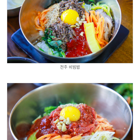
전주 비빔밥