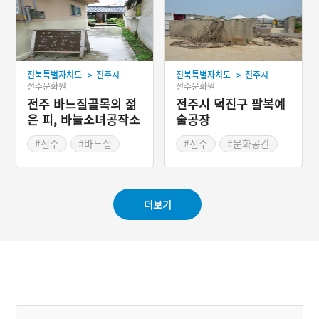
>
>
전북특별자치도
전주시
전북특별자치도
전주시
전주문화원
전주문화원
전주 바느질골목의 젊
전주시 덕진구 팔복예
은 피, 바늘소녀공작소
술공장
#전주
#바느질
#전주
#문화공간
#공작소
#예술공간
#공장
더보기