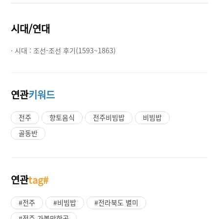
시대/연대
· 시대 :
조선-조선 후기(1593~1863)
연관
키워드
전주
향토음식
전주비빔밥
비빔밥
골동반
연관
tag#
#전주
#비빔밥
#전라북도 별미
#전주 가볼만한곳