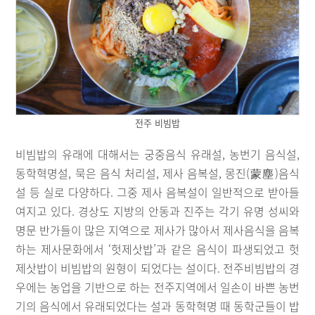
전주 비빔밥
비빔밥의 유래에 대해서는 궁중음식 유래설, 농번기 음식설,
동학혁명설, 묵은 음식 처리설, 제사 음복설, 몽진(蒙塵)음식
설 등 실로 다양하다. 그중 제사 음복설이 일반적으로 받아들
여지고 있다. 경상도 지방의 안동과 진주는 각기 유명 성씨와
명문 반가들이 많은 지역으로 제사가 많아서 제사음식을 음복
하는 제사문화에서 ‘헛제삿밥’과 같은 음식이 파생되었고 헛
제삿밥이 비빔밥의 원형이 되었다는 설이다. 전주비빔밥의 경
우에는 농업을 기반으로 하는 전주지역에서 일손이 바쁜 농번
기의 음식에서 유래되었다는 설과 동학혁명 때 동학군들이 밥