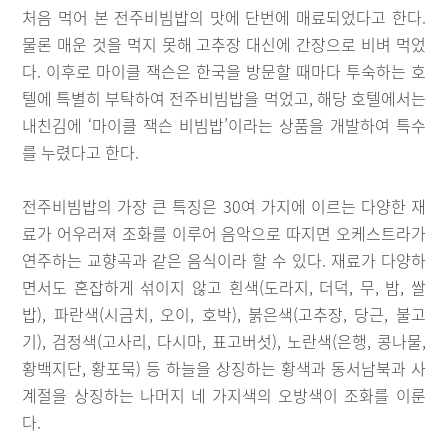
처음 먹어 본 전주비빔밥의 맛에 단번에 매료되었다고 한다.
물론 매운 것을 먹지 못해 고추장 대신에 간장으로 비벼 먹었
다. 이후로 마이클 잭슨은 한국을 방문할 때마다 투숙하는 호
텔에 특별히 부탁하여 전주비빔밥을 먹었고, 해당 호텔에서는
내친김에 ‘마이클 잭슨 비빔밥’이라는 상품을 개발하여 특수
를 누렸다고 한다.
전주비빔밥의 가장 큰 특징은 30여 가지에 이르는 다양한 재
료가 어우러져 조화를 이루어 음악으로 따지면 오케스트라가
연주하는 교향곡과 같은 음식이라 할 수 있다. 재료가 다양하
면서도 혼잡하게 섞이지 않고 흰색(도라지, 더덕, 무, 밤, 쌀
밥), 파란색(시금치, 오이, 호박), 붉은색(고추장, 당근, 불고
기), 검정색(고사리, 다시마, 표고버섯), 노란색(은행, 콩나물,
황백지단, 황포묵) 등 하늘을 상징하는 황색과 동서남북과 사
계절을 상징하는 나머지 네 가지색의 오방색이 조화를 이룬
다.