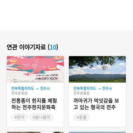
연관 이야기자료 (
10
)
>
>
전북특별자치도
전주시
전북특별자치도
전주시
전주문화원
전주문화원
전통종이 한지를 체험
까마귀가 먹잇감을 보
하는 전주한지문화축
고 있는 형국의 전주
제
비아마을
#한지
#봄나들이
#동물
#봄축제
#전라북도 지명유래