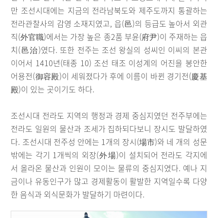
만 조선시대에는 지금의 전라남북도와 제주도까지 통괄하는
전라관찰사의 감영 소재지였고, 읍(邑)의 등급도 높아서 외관
직(外官職)에서는 가장 높은 종2품 부윤(府尹)이 주재하는 읍
치(邑治)였다. 또한 전주는 조선 왕실의 성씨인 이씨의 본관
이어서 1410년(태종 10) 조선 태조 이성계의 어진을 봉안한
어용전(御容殿)이 세워졌다가 후에 이름이 바뀐 경기전(慶基
殿)이 있는 곳이기도 하다.
조선시대 전라도 지역의 행정과 경제 중심지였던 전주부에는
전라도 일원의 물산과 조세가 집하되다보니 장시도 발달하였
다. 조선시대 전주성 안에는 1개의 장시(場市)와 네 개의 성문
밖에는 각기 1개씩의 외장(外場)이 설치되어 전라도 각지에
서 올라온 물산과 인원이 모이는 물류의 중심지였다. 예나 지
금이나 유동인구가 많고 경제활동이 활발한 지역일수록 다양
한 음식과 외식문화가 발달하기 마련이다.