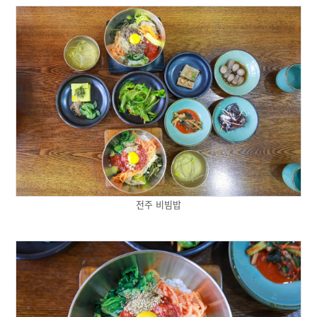
전주 비빔밥