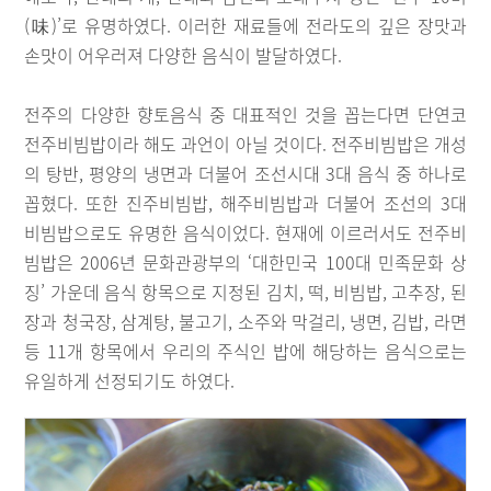
(味)’로 유명하였다. 이러한 재료들에 전라도의 깊은 장맛과
손맛이 어우러져 다양한 음식이 발달하였다.
전주의 다양한 향토음식 중 대표적인 것을 꼽는다면 단연코
전주비빔밥이라 해도 과언이 아닐 것이다. 전주비빔밥은 개성
의 탕반, 평양의 냉면과 더불어 조선시대 3대 음식 중 하나로
꼽혔다. 또한 진주비빔밥, 해주비빔밥과 더불어 조선의 3대
비빔밥으로도 유명한 음식이었다. 현재에 이르러서도 전주비
빔밥은 2006년 문화관광부의 ‘대한민국 100대 민족문화 상
징’ 가운데 음식 항목으로 지정된 김치, 떡, 비빔밥, 고추장, 된
장과 청국장, 삼계탕, 불고기, 소주와 막걸리, 냉면, 김밥, 라면
등 11개 항목에서 우리의 주식인 밥에 해당하는 음식으로는
유일하게 선정되기도 하였다.