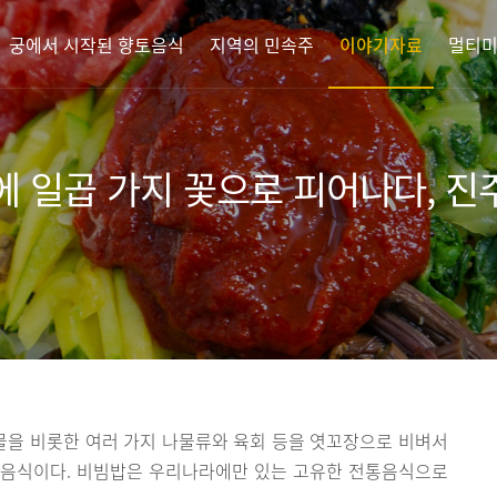
궁에서 시작된 향토음식
지역의 민속주
이야기자료
멀티
에 일곱 가지 꽃으로 피어나다, 
을 비롯한 여러 가지 나물류와 육회 등을 엿꼬장으로 비벼서
토음식이다. 비빔밥은 우리나라에만 있는 고유한 전통음식으로