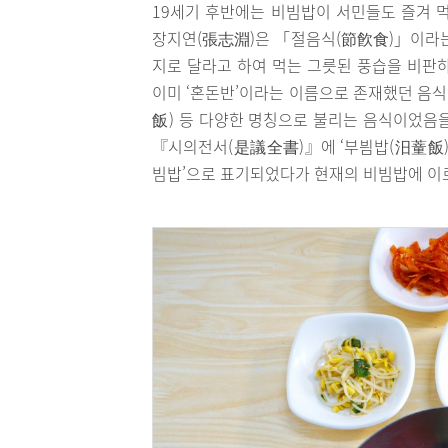
19세기 후반에는 비빔밥이 서민들도 즐겨 
장지연(張志淵)은 「절음식(節飮食)」이라는
지로 달라고 하여 먹는 그릇된 풍습을 비판
이미 ‘혼돈반’이라는 이름으로 존재했던 음식
飯) 등 다양한 명칭으로 불리는 음식이었음을
『시의전서(是議全書)』에 ‘부븸밥(汨蕫飯)’
빔밥’으로 표기되었다가 현재의 비빔밥에 이