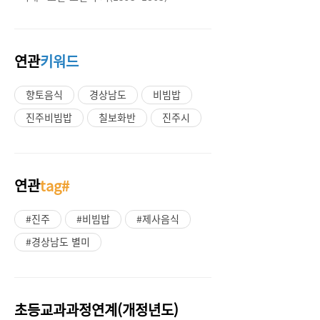
연관
키워드
향토음식
경상남도
비빔밥
진주비빔밥
칠보화반
진주시
연관
tag#
#진주
#비빔밥
#제사음식
#경상남도 별미
초등교과과정연계(개정년도)