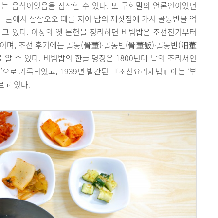
먹는 음식이었음을 짐작할 수 있다. 또 구한말의 언론인이었던
 글에서 삼삼오오 떼를 지어 남의 제삿집에 가서 골동반을 억
하고 있다. 이상의 옛 문헌을 정리하면 비빔밥은 조선전기부터
이며, 조선 후기에는 골동(骨董)·골동반(骨董飯)·골동반(汨董
 알 수 있다. 비빔밥의 한글 명칭은 1800년대 말의 조리서인
으로 기록되었고, 1939년 발간된 『조선요리제법』에는 ‘부
르고 있다.