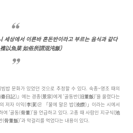
니 세상에서 이른바 혼돈반이라고 부르는 음식과 같다
 襍以魚菜 如俗所謂混沌飯)
빔밥 문화가 있었던 것으로 추정할 수 있다. 숙종~영조 때의
臺日記)』에는 경종(景宗)에게 ‘골동반(汨董飯)’을 올렸다는
의 저자 이익(李瀷)은 「물에 말은 밥(澆饡)」이라는 시에서
여 ‘골동(骨董)’을 언급하고 있다. 고종 때 사람인 지규식(池
(骨董飯)’과 막걸리를 먹었다는 내용이 있다.