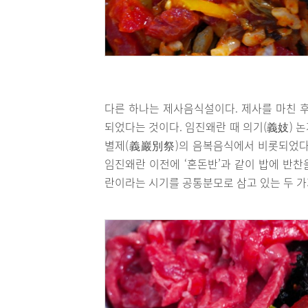
다른 하나는 제사음식설이다. 제사를 마친 
되었다는 것이다. 임진왜란 때 의기(義妓) 
별제(義巖別祭)의 음복음식에서 비롯되었다고
임진왜란 이전에 ‘혼돈반’과 같이 밥에 반
란이라는 시기를 공통분모로 삼고 있는 두 가