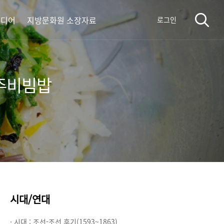
미디어
지방문화원 소장자료
로그인
진주비빔밥
시대/연대
· 시대 :
조선-조선 후기(1593~1863)