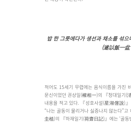
밥 한 그릇에다가 생선과 채소를 섞으
(遂以飯一盆
적어도 15세기 무렵에는 음식이름을 가진 비
문신이었던 권상일(權相一)의 『청대일기(淸
내용을 적고 있다. 『성호사설(星湖僿說)』
“나는 골동이 물리거나 싫증나지 않는다”고 하
圭植)의 『하재일기(荷齋日記)』에는 ‘골동반