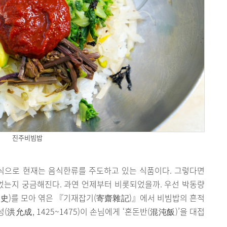
진주비빔밥
식으로 현재는 음식한류를 주도하고 있는 식품이다. 그렇다면
는지 궁금해진다. 과연 언제부터 비롯되었을까. 우선 박동량
사(野史)를 모아 엮은 『기재잡기(寄齋雜記)』에서 비빔밥의 흔적
(洪允成, 1425~1475)이 손님에게 ‘혼돈반(混沌飯)’을 대접