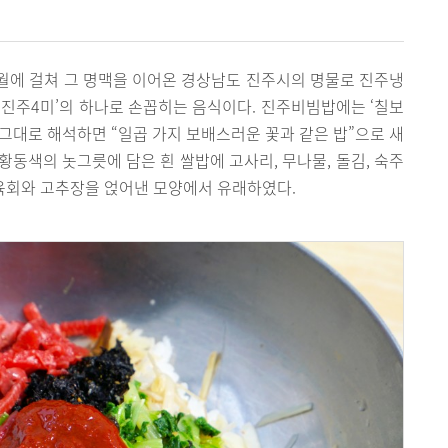
월에 걸쳐 그 명맥을 이어온 경상남도 진주시의 명물로 진주냉
 ‘진주4미’의 하나로 손꼽히는 음식이다. 진주비빔밥에는 ‘칠보
 그대로 해석하면 “일곱 가지 보배스러운 꽃과 같은 밥”으로 새
 황동색의 놋그릇에 담은 흰 쌀밥에 고사리, 무나물, 돌김, 숙주
 육회와 고추장을 얹어낸 모양에서 유래하였다.