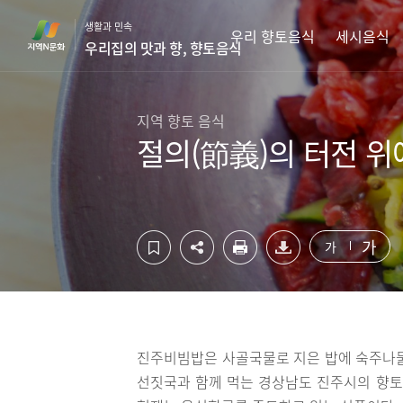
컨
하
생활과 민속
텐
단
우리 향토음식
세시음식
우리집의 맛과 향, 향토음식
츠
영
영
역
역
바
바
로
지역 향토 음식
로
가
절의(節義)의 터전 위
가
기
기
가
가
진주비빔밥은 사골국물로 지은 밥에 숙주나물
선짓국과 함께 먹는 경상남도 진주시의 향