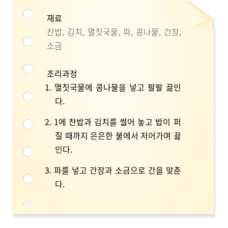
재료
찬밥, 김치, 멸칫국물, 파, 콩나물, 간장,
소금
조리과정
1. 멸칫국물에 콩나물을 넣고 팔팔 끓인
다.
2. 1에 찬밥과 김치를 썰어 놓고 밥이 퍼
질 때까지 은은한 불에서 저어가며 끓
인다.
3. 파를 넣고 간장과 소금으로 간을 맞춘
다.