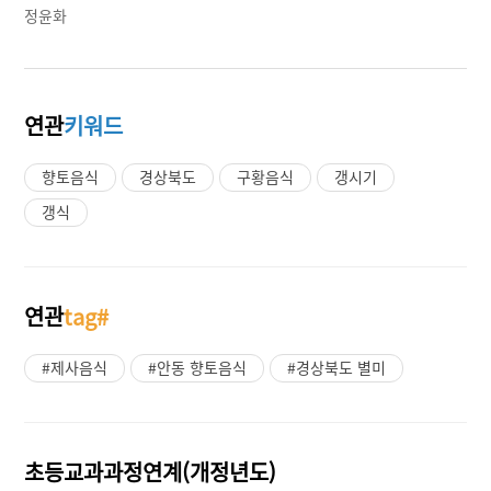
정윤화
연관
키워드
향토음식
경상북도
구황음식
갱시기
갱식
연관
tag#
#제사음식
#안동 향토음식
#경상북도 별미
초등교과과정연계(개정년도)