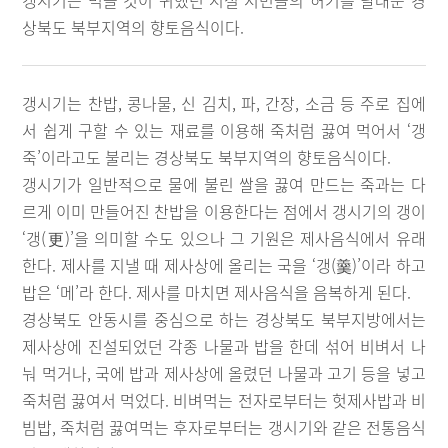
갱시기는 먹을 것이 귀했던 시절 서민들의 허기를 달래준 경
상북도 북부지역의 향토음식이다.
갱시기는 찬밥, 콩나물, 신 김치, 파, 간장, 소금 등 주로 집에
서 쉽게 구할 수 있는 재료를 이용해 죽처럼 끓여 먹어서 ‘갱
죽’이라고도 불리는 경상북도 북부지역의 향토음식이다.
갱시기가 일반적으로 물에 불린 쌀을 끓여 만드는 죽과는 다
르게 이미 만들어진 찬밥을 이용한다는 점에서 갱시기의 갱이
‘갱(更)’을 의미할 수도 있으나 그 기원은 제사음식에서 유래
한다. 제사를 지낼 때 제사상에 올리는 국을 ‘갱(羹)’이라 하고
밥은 ‘메’라 한다. 제사를 마치면 제사음식을 음복하게 된다.
경상북도 안동시를 중심으로 하는 경상북도 북부지방에서는
제사상에 진설되었던 각종 나물과 밥을 한데 섞어 비벼서 나
눠 먹거나, 국에 밥과 제사상에 올렸던 나물과 고기 등을 넣고
죽처럼 끓여서 먹었다. 비벼먹는 전자로부터는 헛제사밥과 비
빔밥, 죽처럼 끓여먹는 후자로부터는 갱시기와 같은 전통음식