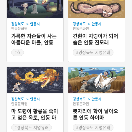
>
>
경상북도
안동시
경상북도
안동시
안동문화원
안동문화원
갸륵한 자손들이 사는
견훤이 지렁이가 되어
아름다운 마을, 안동
숨은 안동 진모래
미라골
#효
#경상북도 지명유래
#경상북도 지명유래
#역사적 인물
>
>
경상북도
안동시
경상북도
안동시
안동문화원
안동문화원
마 도령이 황룡을 죽이
묏자리에 학이 날아오
고 얻은 옥토, 안동 마
른 안동 하이마
뜰
#경상북도 지명유래
#경상북도 지명유래