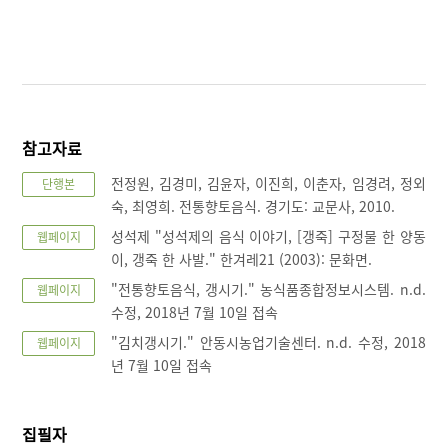
참고자료
전정원, 김경미, 김윤자, 이진희, 이춘자, 임경려, 정외
단행본
숙, 최영희. 전통향토음식. 경기도: 교문사, 2010.
성석제 "성석제의 음식 이야기, [갱죽] 구정물 한 양동
웹페이지
이, 갱죽 한 사발." 한겨레21 (2003): 문화면.
"전통향토음식, 갱시기." 농식품종합정보시스템. n.d.
웹페이지
수정, 2018년 7월 10일 접속
"김치갱시기." 안동시농업기술센터. n.d. 수정, 2018
웹페이지
년 7월 10일 접속
집필자