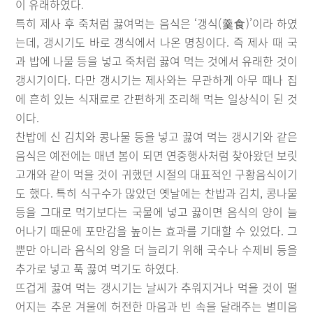
이 유래하였다.
특히 제사 후 죽처럼 끓여먹는 음식은 ‘갱식(羹食)’이라 하였
는데, 갱시기도 바로 갱식에서 나온 명칭이다. 즉 제사 때 국
과 밥에 나물 등을 넣고 죽처럼 끓여 먹는 것에서 유래한 것이
갱시기이다. 다만 갱시기는 제사와는 무관하게 아무 때나 집
에 흔히 있는 식재료로 간편하게 조리해 먹는 일상식이 된 것
이다.
찬밥에 신 김치와 콩나물 등을 넣고 끓여 먹는 갱시기와 같은
음식은 예전에는 매년 봄이 되면 연중행사처럼 찾아왔던 보릿
고개와 같이 먹을 것이 귀했던 시절의 대표적인 구황음식이기
도 했다. 특히 식구수가 많았던 옛날에는 찬밥과 김치, 콩나물
등을 그대로 먹기보다는 국물에 넣고 끓이면 음식의 양이 늘
어나기 때문에 포만감을 높이는 효과를 기대할 수 있었다. 그
뿐만 아니라 음식의 양을 더 늘리기 위해 국수나 수제비 등을
추가로 넣고 푹 끓여 먹기도 하였다.
뜨겁게 끓여 먹는 갱시기는 날씨가 추워지거나 먹을 것이 떨
어지는 추운 겨울에 허전한 마음과 빈 속을 달래주는 별미음