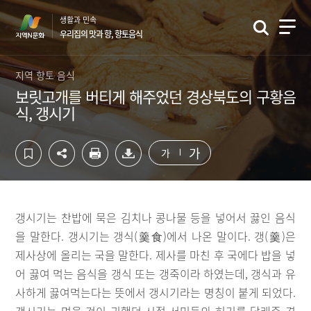
컨
하
생활과 민속
텐
단
우리집의 맛과 향, 향토음식
츠
영
영
역
역
바
지역 향토 음식
바
로
보릿고개를 버티게 해주었던 경상북도의 구황음
로
가
식, 갱시기
가
기
기
가
가
갱시기는 찬밥에 묵은 김치나 콩나물 등을 넣어서 끓인 음식
을 말한다. 갱시기는 갱식(羹食)에서 나온 말이다. 갱(羹)은
제사상에 올리는 국을 말한다. 제사를 마친 후 국에다 밥을 넣
어 끓여 먹는 음식을 갱식 또는 갱죽이라 하였는데, 갱식과 유
사하게 끓여먹는다는 뜻에서 갱시기라는 명칭이 붙게 되었다.