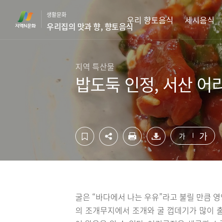
컨
하
생활문화
텐
단
우리 향토음식
세시음식
우리집의 맛과 향, 향토음식
츠
영
영
역
역
바
바
로
지역 특산물
로
가
밥도둑 인정, 서산 어
가
기
기
가
가
굴은 “바다에서 나는 우유”라고 불릴 만큼 
의 조개무지에서 조개와 굴 껍데기가 많이 