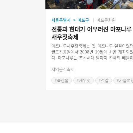
서울특별시
마포구
마포문화원
>
전통과 현대가 어우러진 마포나루
새우젓축제
마포나루새우젓축제는 옛 마포나루 일원이었
월드컵공원에서 2008년 10월에 처음 개최되
다. 마포나루는 조선시대 말까지 전국의 배들
새우젓을 싣고 드나들며 거래하던 곳이었다. 
지역음식축제
국 산지에서 올라온 질좋은 새우젓을 판매해 
장철을 준비하는 주부들에게 호응이 높았고, 
#특산물
#새우젓
#젓갈
#가을여
어촌의 소득 증대에도 일조 했다. 난지연못에 
#가을축제
#서울의 축제
포돛배와 유등을 띄우고, 초가집 모양의 부스
설치하는 등 전통문화와 현대문화가 잘 어우
진 연출, 우마차 타기, 새우젓 만들기, 승경도 
이 등의 다양한 콘텐츠가 관광객들의 기대를 
족시켜준다. 여러 지자체에서 벤치마킹한 축
이다.