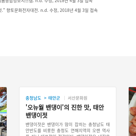
품종합정보시스템. n.d. 수정, 2018년 4월 3일 접속
" 향토문화전자대전. n.d. 수정, 2018년 4월 3일 접속
충청남도
태안군
서산문화원
>
'오뉴월 밴댕이'의 진한 맛, 태안
밴댕이젓
밴댕이젓은 밴댕이가 많이 잡히는 충청남도 태
안반도를 비롯한 충청도 연해지역의 오랜 역사