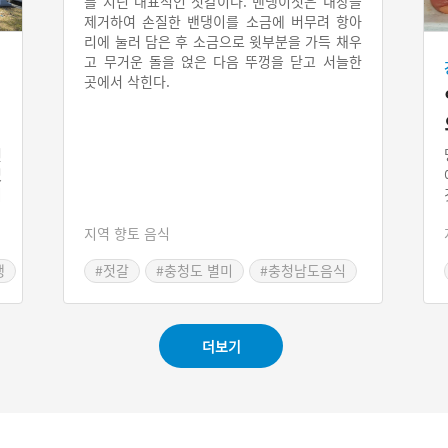
를 지닌 대표적인 젓갈이다. 밴댕이젓은 내장을
제거하여 손질한 밴댕이를 소금에 버무려 항아
리에 눌러 담은 후 소금으로 윗부분을 가득 채우
고 무거운 돌을 얹은 다음 뚜껑을 닫고 서늘한
곳에서 삭힌다.
던
었
이
전
지역 향토 음식
김
농
행
#젓갈
#충청도 별미
#충청남도음식
황
를
러
놀
더보기
충
제