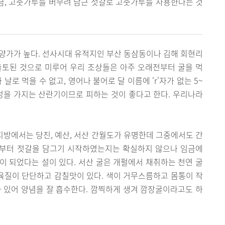
소금, 고춧가루를 버무려 담근 젓갈로 고춧가루를 사용한다는 것
영양가가 높다. 선사시대 유적지인 부산 동삼동이나 김해 회현리
출토된 것으로 미루어 우리 조상들은 아주 오래전부터 굴을 먹
날로 먹을 수 없고, 영어나 불어로 달 이름에 ‘r'자가 없는 5~
는 굴이 독성을 가지는 산란기이므로 피하는 것이 좋다고 한다. 우리나라
 지방에서는 당진, 예산, 서산 간월도가 유명한데 그중에서도 간
제부터 젓갈을 담그기 시작하였는지는 확실하지 않으나 임금에
상이 되었다는 설이 있다. 서산 굴은 개펄에서 채취하는 천연 굴
 육질이 단단하고 감칠맛이 있다. 색이 거무스름하고 몸통이 작
 있어 양념을 잘 흡수한다. 깜찍하게 생겨 깜장굴이라고도 하