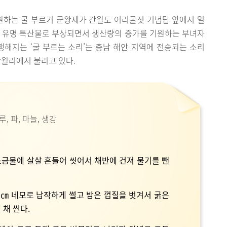
원하는 굴 부르기 군왕제가 간월도 어리굴젓 기념탑 앞에서 열
이 유명 특산물로 부상되면서 생산량의 증가를 기원하는 부녀자
행해지는 ‘굴 부르는 소리’는 충남 해안 지역에 전승되는 소리
간월리에서 불리고 있다.
루, 파, 마늘, 생강
 소금물에 살살 흔들어 씻어서 채반에 건져 물기를 뺀
1.5㎝ 네모로 납작하게 썰고 밤은 껍질을 벗겨서 굵은
 채 썬다.