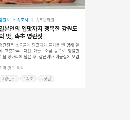
강원도
속초시
속초문화원
>
일본인의 입맛까지 정복한 강원도
의 맛, 속초 명란젓
명란젓은 소금물에 담갔다가 물기를 뺀 명태 알
에 고춧가루ㆍ다진 마늘ㆍ소금 등으로 양념한
것을 항아리에 담은 후, 잡균이나 이물질에 오염
되지 않도록 맨 위에 소금을 두껍게 뿌리고 밀봉
지역 향토 음식
하여 숙성시킨 강원도 속초시의 향토음식이다.
현재 명란젓을 가장 많이 소비하는 나라이자 명
#명란젓
#속초
#젓갈
란젓을 자국의 전통음식으로 알고 있는 일본의
#경원도 별미
‘멘타이코(めんたいこ, 明太子)’도 한 일본인이
1907년 강원도에서 명란젓을 제조하여 처음으
로 자국에 판매하기 시작한 것이 효시이다.