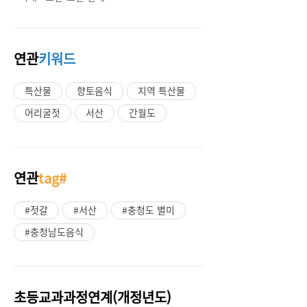
연관
키워드
특산물
향토음식
지역 특산물
어리굴젓
서산
간월도
연관
tag#
#젓갈
#서산
#충청도 별미
#충청남도음식
초등교과과정연계(개정년도)