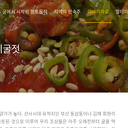
궁에서 시작된 향토음식
지역의 민속주
이야기자료
멀티
리굴젓
영양가가 높다. 선사시대 유적지인 부산 동삼동이나 김해 회현리
출토된 것으로 미루어 우리 조상들은 아주 오래전부터 굴을 먹