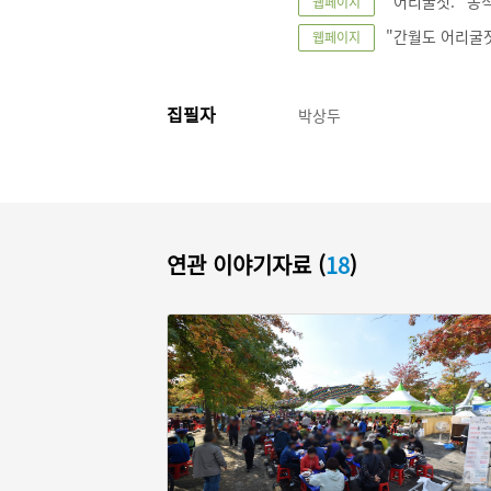
"어리굴젓." 농식
웹페이지
"간월도 어리굴젓.
웹페이지
집필자
박상두
연관 이야기자료 (
18
)