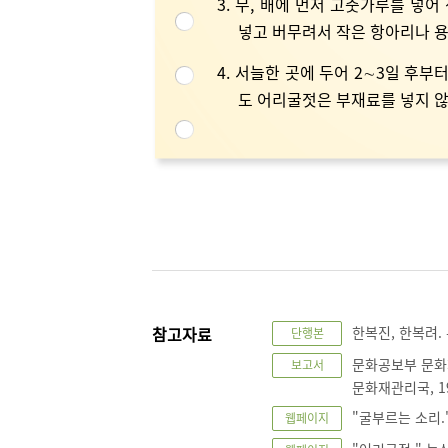
3. 무, 배에 먼저 고춧가루를 넣
넣고 버무려서 작은 항아리나 용
4. 서늘한 곳에 두어 2∼3일 후부
도 어리굴젓은 부재료를 넣지 않
참고자료
한복진, 한복려. 
단행본
문화공보부 문화
보고서
문화재관리국, 19
"굴부르는 소리."
웹페이지