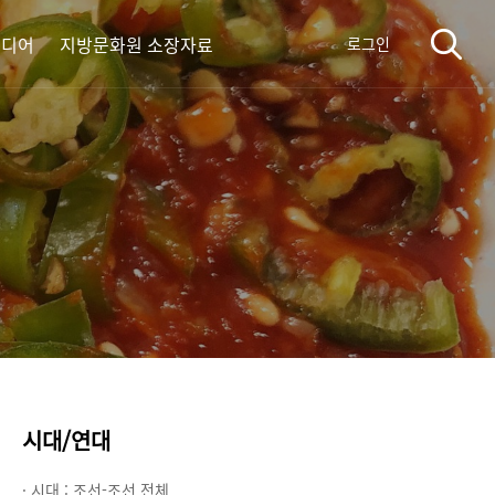
미디어
지방문화원 소장자료
로그인
시대/연대
· 시대 :
조선-조선 전체