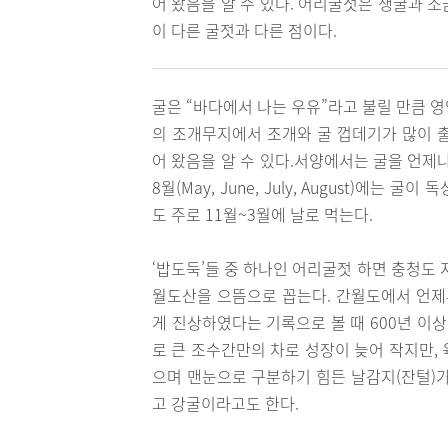
어 왔음을 알 수 있다. 어리굴젓은 생굴과 
이 다른 굴젓과 다른 점이다.
굴은 “바다에서 나는 우유”라고 불릴 만큼 
의 조개무지에서 조개와 굴 껍데기가 많이 
어 왔음을 알 수 있다.서양에서는 굴을 언제나 
8월(May, June, July, August)에
도 주로 11월~3월에 날로 먹는다.
‘밥도둑’들 중 하나인 어리굴젓 하면 충청도
월도산을 으뜸으로 꼽는다. 간월도에서 언
게 진상하였다는 기록으로 볼 때 600년 이
로 큰 조수간만의 차로 성장이 늦어 작지만,
으며 맨눈으로 구분하기 힘든 날감지(잔털)가
고 강굴이라고도 한다.