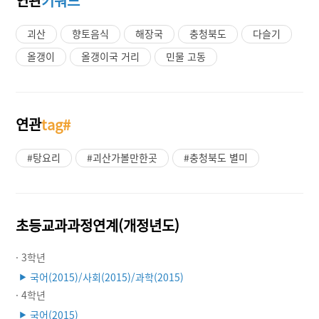
연관
키워드
괴산
향토음식
해장국
충청북도
다슬기
올갱이
올갱이국 거리
민물 고동
연관
tag#
#탕요리
#괴산가볼만한곳
#충청북도 별미
초등교과과정연계(개정년도)
· 3학년
국어(2015)/사회(2015)/과학(2015)
▶
· 4학년
국어(2015)
▶