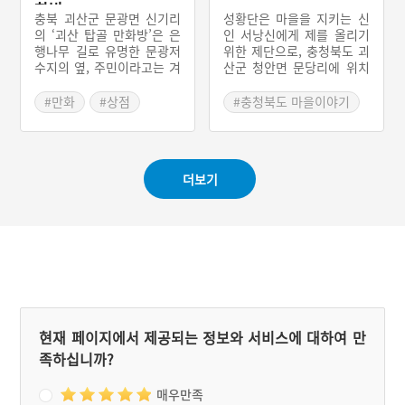
화방
충북 괴산군 문광면 신기리
성황단은 마을을 지키는 신
의 ‘괴산 탑골 만화방’은 은
인 서낭신에게 제를 올리기
행나무 길로 유명한 문광저
위한 제단으로, 충청북도 괴
수지의 옆, 주민이라고는 겨
산군 청안면 문당리에 위치
우 열 네 가구뿐인 작은 마
한 오리목 마을 입구에도 성
을에 있다. ‘시골 마을에도
황당이 존재한다. 문당리 성
#만화
#상점
#충청북도 마을이야기
분명한 쾌락이 있어야 한
황단의 형성 시기는 조선 중
#만화책방
다’는 생각으로 지방으로 내
기로 추측되지만 확실한 증
#괴산 가볼만한곳
려온 예술가 양철모 대표와
거는 없다. 문당리 성황단은
‘공공미술삼거리’의 예술인
제단부와 양 옆의 돌탑, 그
더보기
들이 폐가였던 건물을 리모
리고 제단부 위로 이어지는
델링해 만든 만화방이다. 탑
긴 돌무더기까지 굉장히 특
골 만화방은 매월 마지막 주
이한 형태와 모양새를 갖추
토요일마다 ‘탑골다방’을 열
고 있다. 성황단에서는 매년
어서 방문한 손님들과 직접
새해와 홀수 년에 제의를 올
원두를 볶고 커피를 내려 마
린다. 제일 전에 제관과 제
시며, 독립영화나 단편영화
관을 돕는 축관을 뽑고, 제
를 함께 보는 조그마한 영화
관은 금기를 지켜야한다. 마
제를 열기도 한다. 우쿨렐레
을에서는 제물을 준비한다.
소모임과 일년에 두번 열리
문당리 성황당은 보존 상태
현재 페이지에서 제공되는 정보와 서비스에 대하여 만
는 만화 세미나도 있다.
와 특이한 형태로 인해 역사
족하십니까?
적 가치가 높다.
매우만족