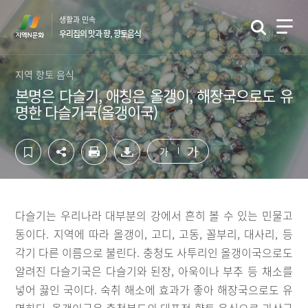
컨
하
생활과 민속
텐
단
우리집의 맛과 향, 향토음식
츠
영
영
역
역
바
지역 향토 음식
바
로
본명은 다슬기, 애칭은 올갱이, 해장국으로도 유
로
가
명한 다슬기국(올갱이국)
가
기
기
가
가
다슬기는 우리나라 대부분의 강에서 흔히 볼 수 있는 민물고
동이다. 지역에 따라 올갱이, 고디, 고동, 꼴부리, 대사리, 등
각기 다른 이름으로 불린다. 충청도 사투리인 올갱이국으로도
알려진 다슬기국은 다슬기와 된장, 아욱이나 부추 등 채소를
넣어 끓인 국이다. 숙취 해소에 효과가 좋아 해장국으로도 유