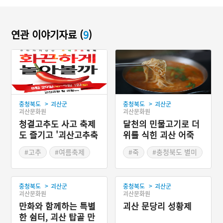
연관 이야기자료 (
9
)
>
>
충청북도
괴산군
충청북도
괴산군
괴산문화원
괴산문화원
청결고추도 사고 축제
달천의 민물고기로 더
도 즐기고 '괴산고추축
위를 식힌 괴산 어죽
제'
#고추
#여름축제
#죽
#충청북도 별미
#여름여행
#충청북도 축제
>
>
충청북도
괴산군
충청북도
괴산군
괴산문화원
괴산문화원
만화와 함께하는 특별
괴산 문당리 성황제
한 쉼터, 괴산 탑골 만