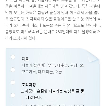
욱을 이용하고 겨울에는 시금치를 넣고 끓인다. 특히 가을에
맛이 오르는 아욱은 쌉쌀한 올갱이 맛과 어우러져 가을 별미
로 손꼽힌다. 자극적이지 않은 올갱이국은 간 기능 회복에 효
과가 좋아 숙취 해소에 도움을 주는 해장국으로도 유명하다.
충청북도 괴산군 괴산읍 읍내로 286일대에 괴산 올갱이국 거
리가 조성되어 있다.
재료
다슬기(올갱이), 부추, 배춧잎, 된장, 물,
고춧가루, 다진 마늘, 소금
조리과정
1. 깨끗이 손질한 다슬기는 된장을 푼 물
에 삶는다.