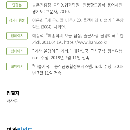
농촌진흥청 국립농업과학원. 전통향토음식 용어사전.
단행본
경기도: 교문사, 2010.
이은희 "새 우리말 바루기20. 올갱이와 다슬기." 중앙
정기간행물
일보 (2004): 사회면.
예종석, "예종석의 오늘 점심, 술꾼사랑 올갱이국." 한
웹페이지
겨레, 2011.04.19., https://www.hani.co.kr
"괴산 올갱이국 거리." 대한민국 구석구석 행복여행.
웹페이지
n.d. 수정, 2018년 7월 11일 접속
"다슬기국." 농식품종합정보시스템. n.d. 수정, 2018
웹페이지
년 7월 11일 접속
집필자
박상두