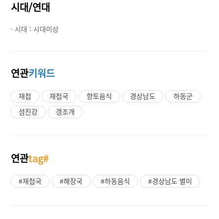
시대/연대
· 시대 :
시대미상
연관
키워드
재첩
재첩국
향토음식
경상남도
하동군
섬진강
갱조개
연관
tag#
#재첩국
#해장국
#하동음식
#경상남도 별미