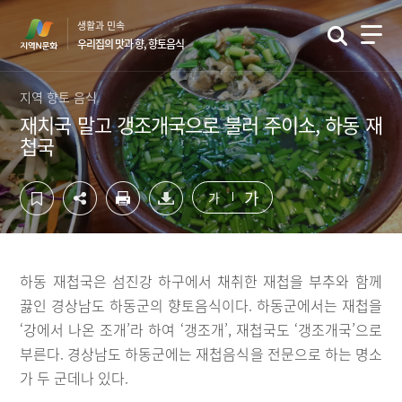
컨
하
생활과 민속
텐
단
우리집의 맛과 향, 향토음식
츠
영
영
역
역
바
지역 향토 음식
바
로
재치국 말고 갱조개국으로 불러 주이소, 하동 재
로
가
첩국
가
기
기
가
가
하동 재첩국은 섬진강 하구에서 채취한 재첩을 부추와 함께
끓인 경상남도 하동군의 향토음식이다. 하동군에서는 재첩을
‘강에서 나온 조개’라 하여 ‘갱조개’, 재첩국도 ‘갱조개국’으로
부른다. 경상남도 하동군에는 재첩음식을 전문으로 하는 명소
가 두 군데나 있다.