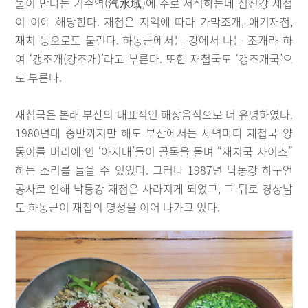
물이 만나는 기수역(汽水域)에 주로 서식하는데 섬진강 재첩
이 이에 해당한다. 재첩은 지역에 따라 가막조개, 애기재첩,
재치 등으로도 불린다. 하동군에서는 강에서 나는 조개라 하
여 ‘갱조개(강조개)’라고 부른다. 또한 재첩국도 ‘갱조개국’으
로 부른다.
재첩국은 본래 부산의 대표적인 해장음식으로 더 유명하였다.
1980년대 중반까지만 해도 부산에서는 새벽마다 재첩국 양
동이를 머리에 인 ‘아지매’들이 골목을 돌며 “재치국 사이소”
하는 소리를 들을 수 있었다. 그러나 1987년 낙동강 하구언
공사로 인해 낙동강 재첩은 사라지게 되었고, 그 뒤로 경상남
도 하동군이 재첩의 명성을 이어 나가고 있다.