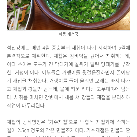
하동 재첩국
섬진강에는 매년 4월 중순부터 재첩이 나기 시작하여 5월에
본격적으로 채취한다. 재첩은 강바닥을 긁어서 채취하는데,
이때 쓰이는 도구가 긴 막대기에 갈퀴가 달린 망태기를 부착
한 ‘거랭이’이다. 어부들은 거랭이를 뒷걸음질하면서 끌어당
겨 재첩을 채취한다. 거랭이를 들어 올리면 모래는 빠져 나가
고 재첩과 강돌만 남는데, 물에 띄운 커다란 고무대야에 담는
다. 채취를 마치면 강변에서 체를 쳐 강돌과 재첩을 분리해야
작업이 마무리된다.
재첩의 공식명칭은 '기수재첩'으로 백합목 재첩과에 속하는
길이 2.5㎝ 정도의 작은 민물조개이다. 기수재첩은 민물과 짠