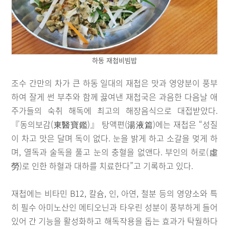
하동 재첩비빔밥
조수 간만의 차가 큰 하동 일대의 재첩은 맛과 영양분이 풍부
하여 잘게 썬 부추와 함께 끓여낸 재첩국은 과음한 다음날 애
주가들의 숙취 해독에 최고의 해장음식으로 대접받았다.
『동의보감(東醫寶鑑)』 탕액편(湯液篇)에는 재첩은 “성질
이 차고 맛은 달며 독이 없다. 눈을 밝게 하고 소갈을 멎게 하
며, 열독과 술독을 풀고 눈의 충혈을 없앤다. 부인의 허로(虛
勞)로 인한 하혈과 대하를 치료한다”고 기록하고 있다.
재첩에는 비타민 B12, 칼슘, 인, 아연, 철분 등의 영양소와 특
히 필수 아미노산인 메티오닌과 타우린 성분이 풍부하게 들어
있어 간 기능을 활성화하고 해독작용을 돕는 효과가 탁월하다