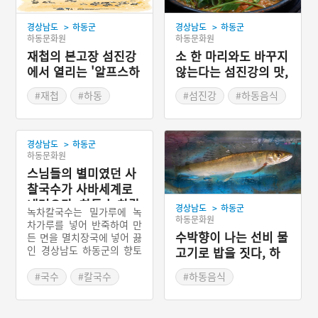
>
>
경상남도
하동군
경상남도
하동군
하동문화원
하동문화원
재첩의 본고장 섬진강
소 한 마리와도 바꾸지
에서 열리는 '알프스하
않는다는 섬진강의 맛,
동섬진강문화재첩축
하동 참게탕
#재첩
#하동
#섬진강
#하동음식
제'
#섬진강
#여름축제
#경상남도 별미
#여름여행
>
경상남도
하동군
하동문화원
스님들의 별미였던 사
찰국수가 사바세계로
내려오다, 하동 녹차칼
>
경상남도
하동군
녹차칼국수는 밀가루에 녹
국수
하동문화원
차가루를 넣어 반죽하여 만
수박향이 나는 선비 물
든 면을 멸치장국에 넣어 끓
인 경상남도 하동군의 향토
고기로 밥을 짓다, 하
음식이다. 옛날부터 녹차의
동 은어밥
주산지였던 하동군에 위치
#국수
#칼국수
#하동음식
한 불교사찰에서는 다도(茶
#녹차
#하동음식
#경상남도 별미
道)문화와 더불어 녹차를 이
#경상남도 별미
용한 다양한 음식이 발달하