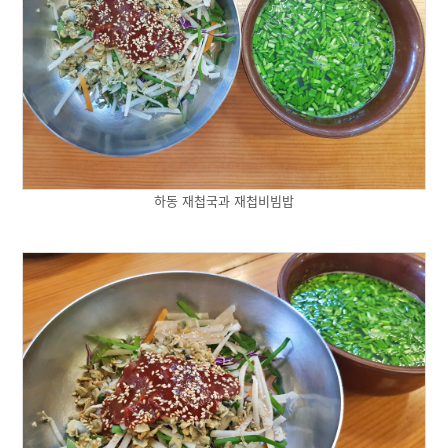
하동 재첩국과 재첩비빔밥