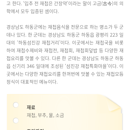
고 한다. ‘입추 전 재첩은 간장약’이라는 말이 고금(古今)의 의
학에서 모두 입증된 셈이다.
경상남도 하동군에는 재첩음식을 전문으로 하는 명소가 두 군
데나 있다. 한 군데는 경상남도 하동군 하동읍 광평리 223 일
대의 ‘하동섬진강 재첩거리’이다. 이곳에서는 재첩국을 비롯
하여 재첩수제비와 재첩전, 재첩회, 재첩회덮밥 등 다양한 재
첩요리를 맛볼 수 있다. 다른 한 군데는 경상남도 하동군 하동
읍 신기리 346 일대에 조성된 ‘섬진강 재첩특화마을’이다. 이
곳에서는 다양한 재첩요리를 한꺼번에 맛볼 수 있는 재첩모듬
정식이 대표적인 메뉴이다.
재료
재첩, 부추, 물, 소금