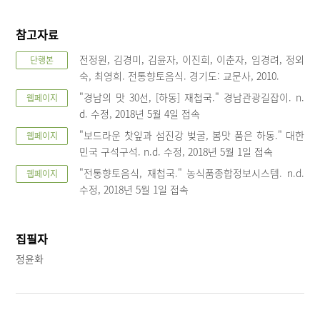
참고자료
전정원, 김경미, 김윤자, 이진희, 이춘자, 임경려, 정외
단행본
숙, 최영희. 전통향토음식. 경기도: 교문사, 2010.
"경남의 맛 30선, [하동] 재첩국." 경남관광길잡이. n.
웹페이지
d. 수정, 2018년 5월 4일 접속
"보드라운 찻잎과 섬진강 벚굴, 봄맛 품은 하동." 대한
웹페이지
민국 구석구석. n.d. 수정, 2018년 5월 1일 접속
"전통향토음식, 재첩국." 농식품종합정보시스템. n.d.
웹페이지
수정, 2018년 5월 1일 접속
집필자
정윤화