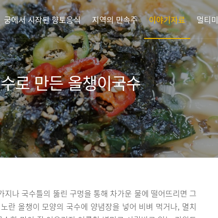
궁에서 시작된 향토음식
지역의 민속주
이야기자료
멀티
옥수수로 만든 올챙이국수
가지나 국수틀의 뚫린 구멍을 통해 차가운 물에 떨어뜨리면 그
노란 올챙이 모양의 국수에 양념장을 넣어 비벼 먹거나, 멸치