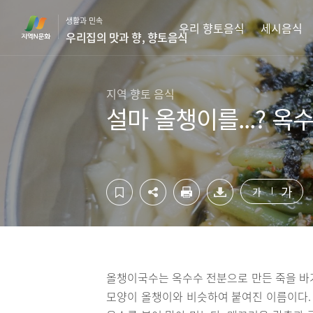
컨
하
생활과 민속
텐
단
우리 향토음식
세시음식
우리집의 맛과 향, 향토음식
츠
영
영
역
역
바
바
로
지역 향토 음식
로
가
설마 올챙이를...? 
가
기
기
가
가
올챙이국수는 옥수수 전분으로 만든 죽을 바
모양이 올챙이와 비슷하여 붙여진 이름이다. 