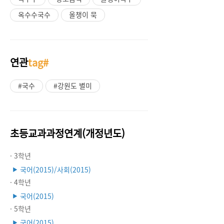
옥수수국수
올챙이 묵
연관
tag#
#국수
#강원도 별미
초등교과과정연계(개정년도)
· 3학년
국어(2015)/사회(2015)
▶
· 4학년
국어(2015)
▶
· 5학년
국어(2015)
▶