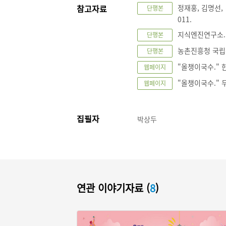
참고자료
정재홍, 김명선,
단행본
011.
지식엔진연구소. 
단행본
농촌진흥청 국립농
단행본
"올챙이국수." 한
웹페이지
"올챙이국수." 두
웹페이지
집필자
박상두
연관 이야기자료 (
8
)