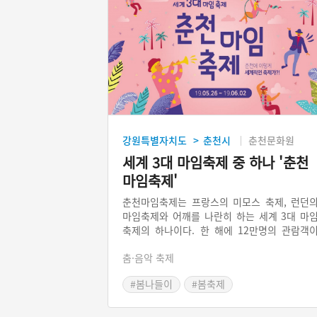
강원특별자치도
춘천시
춘천문화원
>
세계 3대 마임축제 중 하나 '춘천
마임축제'
춘천마임축제는 프랑스의 미모스 축제, 런던
마임축제와 어깨를 나란히 하는 세계 3대 마
축제의 하나이다. 한 해에 12만명의 관람객
다녀가고, 10여 개국의 마임 단체들이 참가
춤·음악 축제
며, 공지천, 미군기지터, 극장 등 춘천 시내 곳
에서 열리는 춘천의 대표 축제이다. 춘천마임
#봄나들이
#봄축제
제는 예술 영역에 머물렀던 마임을 대중적인 
임으로 전환하기 위한 노력을 기울이고 있다.