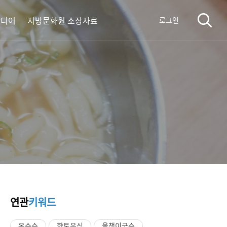
미디어
지방문화원 소장자료
로그인
연관
키워드
옥수수
향토음식
올챙이국수