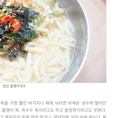
정선 올챙이국수
죽을 구멍 뚫린 바가지나 체에 내리면 바쳐둔 냉수에 떨어진
 올챙이 묵, 옥수수 묵이라고도 하고 올창묵이라고도 부른다.
고 열무김치 등을 얹어 먹거나, 양념장을 넣어 비벼 먹는다. 올