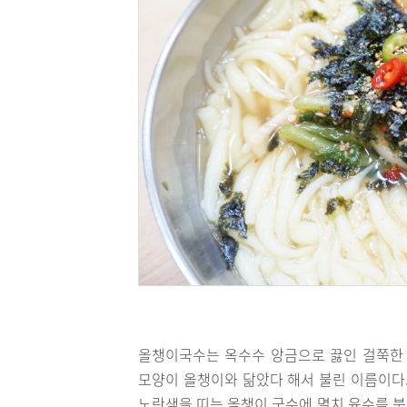
올챙이국수는 옥수수 앙금으로 끓인 걸쭉한 
모양이 올챙이와 닮았다 해서 불린 이름이다.
노란색을 띠는 올챙이 국수에 멸치 육수를 붓