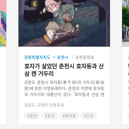
강원특별자치도
춘천시
춘천문화원
>
효자가 살았던 춘천시 효자동과 산
삼 캔 거두리
의
강원도 춘천시 효자동(孝子洞)과 거두리(擧頭
임
里)에 얽힌 지명유래이다. 춘천의 지명에 효자동
이
과 거두리와 대룡산이 있다. '효자동과 산삼 캔
하
거두리'는 이 지명이 생긴 유래를 담고 있는 지
강원도 지역의 지명유래
곳
명유래담이다. 효자는 조선조 때 춘천에 살던 반
축
희언이라는 사람 이야기라고도 한다. 효자 반희
#춘천
#효자
#효자동
#산삼
마
언(潘希彦)은 임진왜란 때 용감했던 장군 반처
#강원도 지명유래
량(潘處良)의 아들로서 희언은 1554년 5월 18