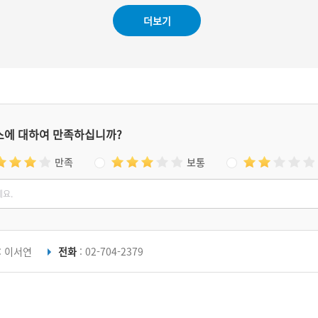
일 춘천 퇴계촌에서 출생하였다. 아버지를 임진
왜란에 잃고 홀로 어머니를 돌보면서 효자노릇
더보기
을 했다. 그의 효성을 표창하여 나라에서 효자문
을 내렸는데, 그 때문에 효자동이 생겼다고 한
다.
스에 대하여 만족하십니까?
만족
보통
: 이서연
전화
: 02-704-2379