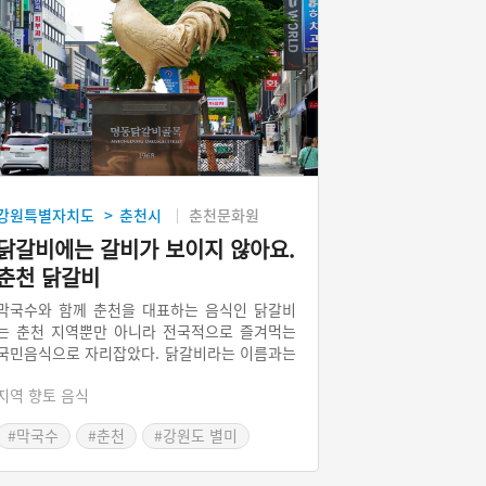
강원특별자치도
춘천시
춘천문화원
>
닭갈비에는 갈비가 보이지 않아요.
춘천 닭갈비
막국수와 함께 춘천을 대표하는 음식인 닭갈비
는 춘천 지역뿐만 아니라 전국적으로 즐겨먹는
국민음식으로 자리잡았다. 닭갈비라는 이름과는
달리 갈비 자체는 쓰이지 않고 토막낸 닭의 살을
지역 향토 음식
저며 넓게 펴서 각종 양념을 발라 재웠다가 석쇠
나 철판에 구워 먹는 요리이다.
#막국수
#춘천
#강원도 별미
#닭갈비