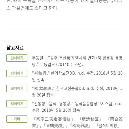
스 관절염에도 좋다고 한다.
참고자료
무등일보 "광주 특산품의 역사적 변화 (6) 황룡강 용봉
웹페이지
탕." 무등일보 (2014): 뉴스면.
"補髓丹." 한의학고전DB. n.d. 수정, 2018년 5월 20
웹페이지
일 접속
"松窩雜說." 한국고전종합DB. n.d. 수정, 2018년 5
웹페이지
월 20일 접속
"전통향토음식, 용봉탕." 농식품종합정보시스템. n.d.
웹페이지
수정, 2018년 5월 20일 접속
『高宗壬寅進宴儀軌』, 『廣濟秘笈』, 『閨合叢
기타
書』, 『東醫寶鑑』, 『松窩雜說』, 『음식디미방』