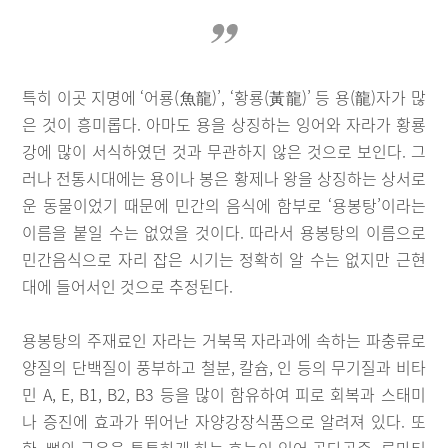
특히 이곳 지명에 ‘어룡(魚龍)’, ‘황룡(黃龍)’ 등 용(龍)자가 많
은 것이 흥미롭다. 아마도 용을 상징하는 잉어와 자라가 황룡
강에 많이 서식하였던 것과 무관하지 않은 것으로 보인다. 그
러나 전통시대에는 용이나 봉은 황제나 왕을 상징하는 상서로
운 동물이었기 때문에 민간의 음식에 함부로 ‘용봉탕’이라는
이름을 붙일 수는 없었을 것이다. 따라서 용봉탕의 이름으로
민간음식으로 자리 잡은 시기는 정확히 알 수는 없지만 근현
대에 들어서인 것으로 추정된다.
용봉탕의 주재료인 자라는 거북목 자라과에 속하는 파충류로
양질의 단백질이 풍부하고 철분, 칼슘, 인 등의 무기질과 비타
민 A, E, B1, B2, B3 등을 많이 함유하여 피로 회복과 스태미
나 증진에 효과가 뛰어난 자양강장식품으로 알려져 있다. 또
한, 뼈와 근육을 튼튼하게 하는 효능이 있어 골다공증, 류마티