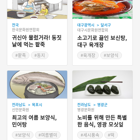
>
전국
대구광역시
달서구
한국문화원연합회
대구시문화원연합회
귀신아 물렀거라! 동짓
소고기로 끓인 보신탕,
날에 먹는 팥죽
대구 육개장
#팥죽
#동지
#육개장
#보양식
#보신탕
#탕요리
#대구 별미
>
>
전라남도
목포시
전라남도
영광군
신안문화원
영광문화원
최고의 여름 보양식,
노비를 위해 만든 특별
민어탕
한 음식, 영광 모싯잎
송편
#보양식
#여름별미
#세시풍속
#떡