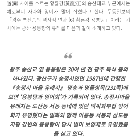
道洞) 사이를 흐르는 황룡강(黃龍江)의 송산대교 부근에서는
예로부터 자라와 잉어가 많이 잡혔다고 한다. 무등일보의
「광주 특산품의 역사적 변화 (6) 황룡강 용봉탕」이라는 기
사에는 광산 용봉탕의 유래를 다음과 같이 소개하고 있다.
광주 송산교 옆 용봉탕은 30여 년 전 광주 특식 중의
하나였다. 광산구가 송정시였던 1987년에 간행한
『송정시 마을 유래지』 명승과 명물항목(231쪽)에
보면 ‘용봉탕과 잉어회’가 기록되어 있다. 송정시마을
유래지는 도산동 서동 동네에 있던 백씨과부집 잉어
회가 유명했다는 일화와 함께 어룡동 서봉과 삼도동
지평 강변의 용봉탕이 당시 별미 보양제로 유명했음
을 싣고 있다.