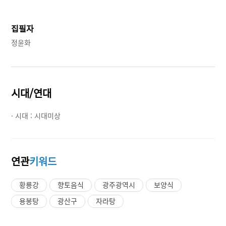
집필자
정윤화
시대/연대
· 시대 :
시대미상
연관
키워드
황룡강
향토음식
광주광역시
보양식
용봉탕
광산구
자라탕