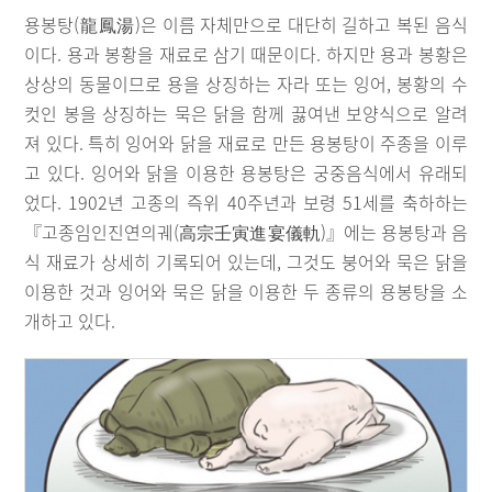
용봉탕(龍鳳湯)은 이름 자체만으로 대단히 길하고 복된 음식
이다. 용과 봉황을 재료로 삼기 때문이다. 하지만 용과 봉황은
상상의 동물이므로 용을 상징하는 자라 또는 잉어, 봉황의 수
컷인 봉을 상징하는 묵은 닭을 함께 끓여낸 보양식으로 알려
져 있다. 특히 잉어와 닭을 재료로 만든 용봉탕이 주종을 이루
고 있다. 잉어와 닭을 이용한 용봉탕은 궁중음식에서 유래되
었다. 1902년 고종의 즉위 40주년과 보령 51세를 축하하는
『고종임인진연의궤(高宗壬寅進宴儀軌)』에는 용봉탕과 음
식 재료가 상세히 기록되어 있는데, 그것도 붕어와 묵은 닭을
이용한 것과 잉어와 묵은 닭을 이용한 두 종류의 용봉탕을 소
개하고 있다.