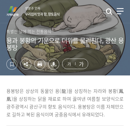
컨
하
생활과 민속
텐
단
우리집의 맛과 향, 향토음식
츠
영
영
역
역
바
특별한 날에 먹는 전통음식
바
로
용과 봉황의 기운으로 더위를 물리친다, 광산 용
로
가
봉탕
가
기
기
가
가
용봉탕은 상상의 동물인 용(龍)을 상징하는 자라와 봉황(鳳
凰)을 상징하는 닭을 재료로 하여 끓여낸 여름철 보양식으로
광주광역시 광산구의 향토 음식이다. 용봉탕은 이름 자체만으
로 길하고 복된 음식이며 궁중음식에서 유래되었다.