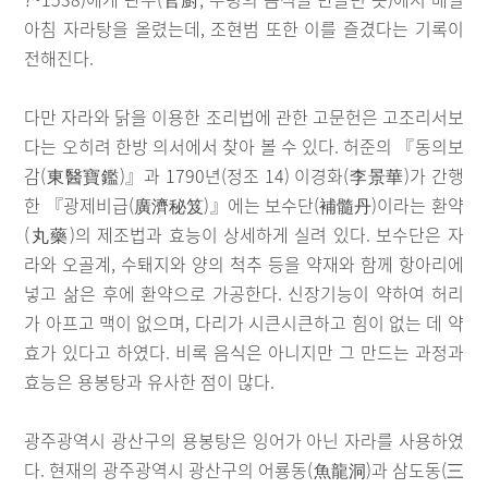
아침 자라탕을 올렸는데, 조현범 또한 이를 즐겼다는 기록이
전해진다.
다만 자라와 닭을 이용한 조리법에 관한 고문헌은 고조리서보
다는 오히려 한방 의서에서 찾아 볼 수 있다. 허준의 『동의보
감(東醫寶鑑)』과 1790년(정조 14) 이경화(李景華)가 간행
한 『광제비급(廣濟秘笈)』에는 보수단(補髓丹)이라는 환약
(丸藥)의 제조법과 효능이 상세하게 실려 있다. 보수단은 자
라와 오골계, 수퇘지와 양의 척추 등을 약재와 함께 항아리에
넣고 삶은 후에 환약으로 가공한다. 신장기능이 약하여 허리
가 아프고 맥이 없으며, 다리가 시큰시큰하고 힘이 없는 데 약
효가 있다고 하였다. 비록 음식은 아니지만 그 만드는 과정과
효능은 용봉탕과 유사한 점이 많다.
광주광역시 광산구의 용봉탕은 잉어가 아닌 자라를 사용하였
다. 현재의 광주광역시 광산구의 어룡동(魚龍洞)과 삼도동(三