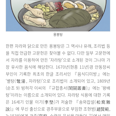
용봉탕
한편 자라와 닭으로 만든 용봉탕은 그 역사나 유래, 조리법 등
을 직접 언급한 고문헌은 찾아볼 수 없다. 다만 일부 고문헌에
서 자라를 이용하여 만든 ‘자라탕’으로 소개된 것이 그나마 가
장 유사한 음식에 해당한다. 1670년(현종 11년)경 안동장씨
부인이 기록한 최초의 한글 조리서인 『음식디미방』에는
‘별탕(鼈湯, 자라탕)’으로 조리법이 소개되어 있고, 1809년
(순조 9) 빙허각 이씨의 『규합총서(閨閤叢書)』에는 ‘왕배
탕’이라는 이름으로 소개되어 있다. 자라탕 식용에 대한 기록
은 16세기 인물 이기(李墍)가 저술한 『송와잡설(松窩雜
說)』에 무신 출신으로 경주부윤으로 부임한 조현범(趙賢範,
?~1538)에게 관주(官廚, 수령의 음식을 만들던 곳)에서 매일