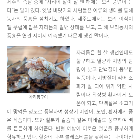
제주의 속담 중에 “자리에 알이 잘 밴 해에는 보리 풍년이 든
다”는 말이 있다. 옛날 바닷가의 사람들은 어류의 생태를 통해
농사의 풍흉을 점치기도 하였다. 제주도에서는 보리 이삭이
팰 무렵에 잡은 자리돔의 알밴 상태를 보고, 그 해 보리농사의
풍흉을 연관 지어서 예측했기 때문에 생긴 말이다.
자리돔은 흰 살 생선인데도
불구하고 열량과 지방의 함
량이 낮고 단백질이 풍부한
식품이다. 지방질이 적어 소
화가 잘 되어 위가 약한 사
람이나 위장병 환자에게 도
자리돔구이
움이 되고, 단백질은 소고기
에 맞먹을 정도로 풍부하여 성장기 어린이, 노인, 환자에게 좋
은 식품이다. 또한 철분과 칼슘과 같은 미네랄도 풍부하여 뼈
를 튼튼하게 하여준다. 빈혈 예방에 이로운 철분을 풍부하게
함유하고 있다. 혈중에 나쁜 콜레스테롤을 낮춰주는 나이아신