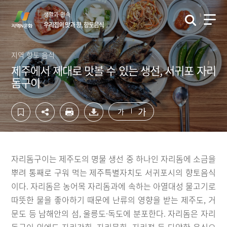
컨
하
생활과 민속
텐
단
우리집의 맛과 향, 향토음식
츠
영
영
역
역
바
지역 향토 음식
바
로
제주에서 제대로 맛볼 수 있는 생선, 서귀포 자리
로
가
돔구이
가
기
기
가
가
자리돔구이는 제주도의 명물 생선 중 하나인 자리돔에 소금을
뿌려 통째로 구워 먹는 제주특별자치도 서귀포시의 향토음식
이다. 자리돔은 농어목 자리돔과에 속하는 아열대성 물고기로
따뜻한 물을 좋아하기 때문에 난류의 영향을 받는 제주도, 거
문도 등 남해안의 섬, 울릉도·독도에 분포한다. 자리돔은 자리