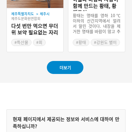
부터 충청남도 서천군 서면
함께 만드는 황태, 황
홍원항은 서해안 전어의 산
태구이
>
제주특별자치도
제주시
지로서, 경상남도 사천시,
황태는 명태를 영하 10℃
제주도문화원연합회
전라남도 광양시와 더불어
이하의 산간지역에서 얼려
우리나라 전어 잡이의 대표
다섯 번만 먹으면 무더
서 말린 것이다. 내장을 제
적인 중심지이다.
거한 명태를 바람이 많고 추
위 보약 필요없는 자리
운 덕장에 40~90일 정도 걸
돔 물회
어두면 기온이 떨어지는 밤
#특산물
#회
#황태
#강원도 별미
에는 얼고 낮에는 녹는 과정
#제주도 별미
#황태 덕장
을 반복하며 건조된다. 이
#제주 가볼만한곳
과정에서 명태 살은 부풀고
줄어들기를 반복하면서 노
더보기
랗고 구수한 맛을 지니게 된
다. 황태구이는 반으로 가른
황태에서 지느러미와 등뼈,
가시를 발라내고 적당한 크
기로 토막 낸 후, 양념장을
발라 구워낸 음식이다.
현재 페이지에서 제공되는 정보와 서비스에 대하여 만
족하십니까?