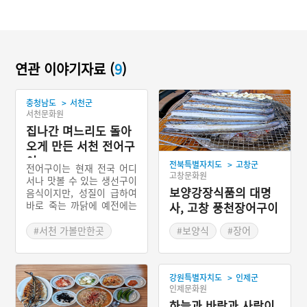
연관 이야기자료 (
9
)
>
충청남도
서천군
서천문화원
집나간 며느리도 돌아
오게 만든 서천 전어구
이
>
전북특별자치도
고창군
전어구이는 현재 전국 어디
고창문화원
서나 맛볼 수 있는 생선구이
보양강장식품의 대명
음식이지만, 성질이 급하여
바로 죽는 까닭에 예전에는
사, 고창 풍천장어구이
산지를 제외한 다른 지역에
서는 소금에 절인 전어가 유
#서천 가볼만한곳
#보양식
#장어
통되었다. 서천 전어구이는
#충청남도 별미
#고창 가볼만한곳
충청남도 서해안 바다에서
#서천 향토음식
#전라북도 별미
잡은 싱싱한 전어를 바로 손
>
강원특별자치도
인제군
질하여 석쇠에 얹고 소금을
인제문화원
뿌려가며 구운 충청남도 서
천군의 향토음식이다. 예로
하늘과 바람과 사람이