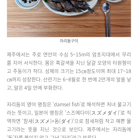
자리돔구이
제주에서는 주로 연안의 수심 5~15m의 암초지대에서 무리
를 지어 서식한다. 몸은 흑갈색을 지닌 달걀 모양의 타원형이
고 주둥이가 작다. 성체의 크기는 15㎝정도이며 최대 17~18
㎝까지 성장한다. 산란기는 6~8월로 한 번에 2만개의 알을 낳
고, 알은 4일 만에 부화한다.
자리돔의 영어 명칭은 ‘damsel fish’로 해석하면 처녀 물고기
라는 뜻이고, 일본어 명칭은 ‘스즈메다이(スズメダイ)’로 직
역하면 ‘참새(スズメ)+돔(ダイ)’으로 참새처럼 작고 예쁜 물
고기라는 뜻을 지닌 것으로 보인다. 제주에서는 자리돔에
‘돔’자를 붙이지 않고 그냥 ‘자리’라고 부른다.