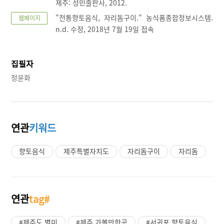
제주: 성민출판사, 2012.
"전통향토음식, 자리돔구이." 농식품종합정보시스템.
웹페이지
n.d. 수정, 2018년 7월 19일 접속
집필자
정윤화
연관
키워드
향토음식
제주특별자치도
자리돔구이
자리돔
연관
tag#
#제주도 별미
#제주 가볼만한곳
#서귀포 향토음식