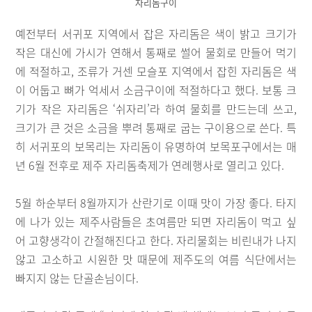
자리돔구이
예전부터 서귀포 지역에서 잡은 자리돔은 색이 밝고 크기가
작은 대신에 가시가 연해서 통째로 썰어 물회로 만들어 먹기
에 적절하고, 조류가 거센 모슬포 지역에서 잡힌 자리돔은 색
이 어둡고 뼈가 억세서 소금구이에 적절하다고 했다. 보통 크
기가 작은 자리돔은 ‘쉬자리’라 하여 물회를 만드는데 쓰고,
크기가 큰 것은 소금을 뿌려 통째로 굽는 구이용으로 쓴다. 특
히 서귀포의 보목리는 자리돔이 유명하여 보목포구에서는 매
년 6월 전후로 제주 자리돔축제가 연례행사로 열리고 있다.
5월 하순부터 8월까지가 산란기로 이때 맛이 가장 좋다. 타지
에 나가 있는 제주사람들은 초여름만 되면 자리돔이 먹고 싶
어 고향생각이 간절해진다고 한다. 자리물회는 비린내가 나지
않고 고소하고 시원한 맛 때문에 제주도의 여름 식단에서는
빠지지 않는 단골손님이다.