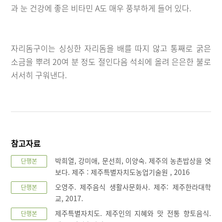
과 눈 건강에 좋은 비타민 A도 매우 풍부하게 들어 있다.
자리돔구이는 싱싱한 자리돔을 배를 따지 않고 통째로 굵은
소금을 뿌려 20여 분 정도 절인다음 석쇠에 올려 은은한 불로
서서히 구워낸다.
참고자료
박희열, 강미애, 문선희, 이양숙. 제주의 농촌밥상을 엿
단행본
보다. 제주 : 제주특별자치도농업기술원 , 2016
오영주. 제주음식 생활사문화사. 제주: 제주한라대학
단행본
교, 2017.
제주특별자치도. 제주인의 지혜와 맛 전통 향토음식.
단행본