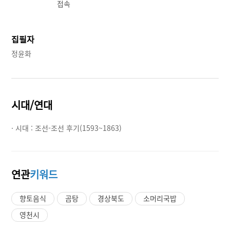
접속
집필자
정윤화
시대/연대
· 시대 :
조선-조선 후기(1593~1863)
연관
키워드
향토음식
곰탕
경상북도
소머리국밥
영천시