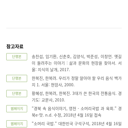
참고자료
송찬섭, 임기환, 신춘호, 김양식, 박준성, 이창언. 옛길
단행본
이 들려주는 이야기 : 삶과 문화의 현장을 찾아서. 서
울: 지식의 날개, 2017.
한복진, 한복려. 우리가 정말 알아야 할 우리 음식 백가
단행본
지 1. 서울: 현암사, 2000.
황혜성, 한복려, 한복진. 3대가 쓴 한국의 전통음식. 경
단행본
기도: 교문사, 2010.
"경북 속 음식이야기, 영천 - 소머리국밥 과 육회." 경
웹페이지
북e-맛. n.d. 수정, 2018년 4월 16일 접속
"소머리 국밥." 대한민국 구석구석, 2018년 4월 16일
웹페이지