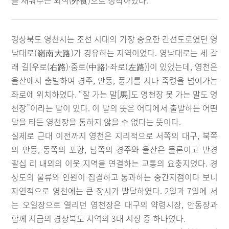
를 채워주는 외식(外食)으로 정착하였다.
경상북도 영천시는 조선 시대의 가장 중요한 간선도로였던 영
남대로(嶺南大路)가 경유하는 지역이었다. 영남대로는 세 갈
래 길[우로(右路)·중로(中路)·좌로(左路)]이 있었는데, 영천은
울산에서 출발하여 경주, 안동, 풍기를 지나 죽령을 넘어가는
좌로에 위치하였다. “잘 가는 말[馬]도 영천장 못 가는 말도 영
천장”이라는 말이 있다. 이 말의 뜻은 어디에서 출발하든 어떤
말을 타든 영천장을 통하지 않을 수 없다는 뜻이다.
실제로 근대 이전까지 영천은 지리적으로 서쪽의 대구, 북쪽
의 안동, 동쪽의 포항, 남쪽의 경주와 울산은 물론이고 반경
팔십 리 내외의 이웃 지역을 연결하는 교통의 요충지였다. 경
상도의 물류와 인원이 집결하고 통과하는 중간지점이다 보니
자연적으로 영천에는 큰 장시가 발달하였다. 2일과 7일에 서
는 오일장으로 열리던 영천장은 대구의 약령시장, 안동장과
함께 지금의 경상북도 지역의 3대 시장 중 하나였다.