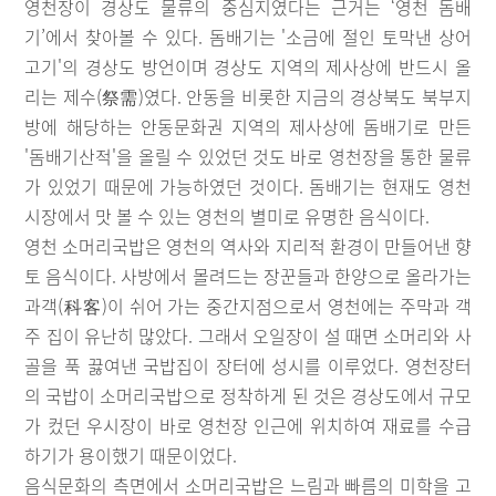
영천장이 경상도 물류의 중심지였다는 근거는 ‘영천 돔배
기’에서 찾아볼 수 있다. 돔배기는 '소금에 절인 토막낸 상어
고기'의 경상도 방언이며 경상도 지역의 제사상에 반드시 올
리는 제수(祭需)였다. 안동을 비롯한 지금의 경상북도 북부지
방에 해당하는 안동문화권 지역의 제사상에 돔배기로 만든
'돔배기산적'을 올릴 수 있었던 것도 바로 영천장을 통한 물류
가 있었기 때문에 가능하였던 것이다. 돔배기는 현재도 영천
시장에서 맛 볼 수 있는 영천의 별미로 유명한 음식이다.
영천 소머리국밥은 영천의 역사와 지리적 환경이 만들어낸 향
토 음식이다. 사방에서 몰려드는 장꾼들과 한양으로 올라가는
과객(科客)이 쉬어 가는 중간지점으로서 영천에는 주막과 객
주 집이 유난히 많았다. 그래서 오일장이 설 때면 소머리와 사
골을 푹 끓여낸 국밥집이 장터에 성시를 이루었다. 영천장터
의 국밥이 소머리국밥으로 정착하게 된 것은 경상도에서 규모
가 컸던 우시장이 바로 영천장 인근에 위치하여 재료를 수급
하기가 용이했기 때문이었다.
음식문화의 측면에서 소머리국밥은 느림과 빠름의 미학을 고