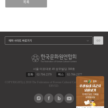
목록
GO
테마 사이트 바로가기
서울 마포대로 49 성우빌딩 308호
전화
02-704-2379
팩스
02-704-2377
COPYRIGHT
(c)
2018 The Federation of Korean Cultural Centers.
ALL RIGHT RES
ERVED.