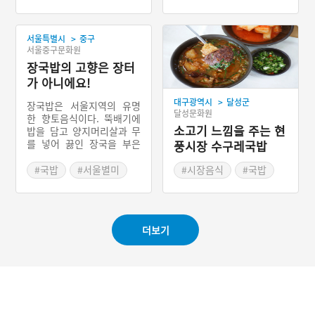
의 향토음식이다. 지금은 경
#경상남도 별미
#경상남도 별미
상남도 함안군 함안면 북촌
2길 일대 함안장터 안에 한
>
서울특별시
중구
우국밥촌이 형성되어 있는
서울중구문화원
데, 대구식당과 한성식당의
소고기국밥이 유명하다.
장국밥의 고향은 장터
가 아니에요!
>
대구광역시
달성군
장국밥은 서울지역의 유명
달성문화원
한 향토음식이다. 뚝배기에
소고기 느낌을 주는 현
밥을 담고 양지머리살과 무
를 넣어 끓인 장국을 부은
풍시장 수구레국밥
다음 고명으로, 양념한 고기
와 산적, 도라지, 고사리, 콩
#국밥
#서울별미
#시장음식
#국밥
나물 등을 얹어 먹는 음식이
#대구별미
다. 온반(溫飯), 장탕반 또
는 탕반(湯飯), ‘국말이’라
고도 한다.
더보기