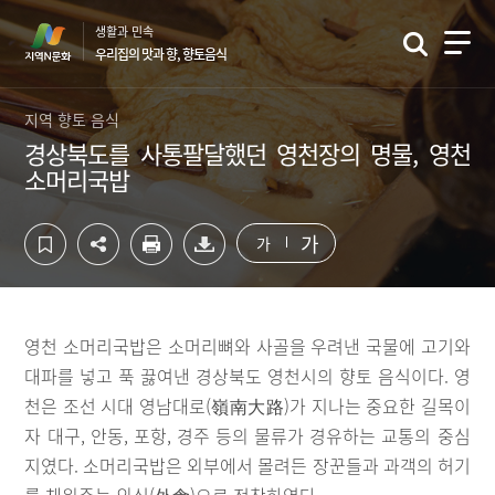
컨
하
생활과 민속
텐
단
우리집의 맛과 향, 향토음식
츠
영
영
역
역
바
지역 향토 음식
바
로
경상북도를 사통팔달했던 영천장의 명물, 영천
로
가
소머리국밥
가
기
기
가
가
영천 소머리국밥은 소머리뼈와 사골을 우려낸 국물에 고기와
대파를 넣고 푹 끓여낸 경상북도 영천시의 향토 음식이다. 영
천은 조선 시대 영남대로(嶺南大路)가 지나는 중요한 길목이
자 대구, 안동, 포항, 경주 등의 물류가 경유하는 교통의 중심
지였다. 소머리국밥은 외부에서 몰려든 장꾼들과 과객의 허기