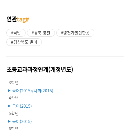
연관
tag#
#국밥
#경북 영천
#영천가볼만한곳
#경상북도 별미
초등교과과정연계(개정년도)
· 3학년
국어(2015)/사회(2015)
▶
· 4학년
국어(2015)
▶
· 5학년
국어(2015)
▶
· 6학년