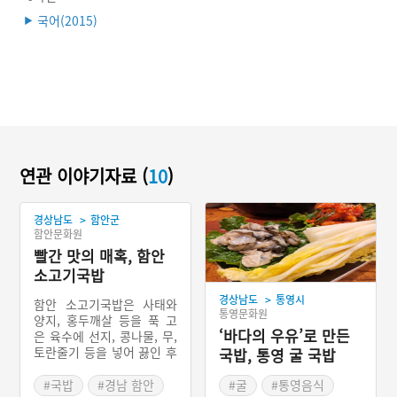
국어(2015)
▶
연관 이야기자료 (
10
)
>
경상남도
함안군
함안문화원
빨간 맛의 매혹, 함안
소고기국밥
>
경상남도
통영시
함안 소고기국밥은 사태와
통영문화원
양지, 홍두깨살 등을 푹 고
‘바다의 우유’로 만든
은 육수에 선지, 콩나물, 무,
토란줄기 등을 넣어 끓인 후
국밥, 통영 굴 국밥
매운 양념을 해서 국밥으로
말아내는 경상남도 함안군
#국밥
#경남 함안
#굴
#통영음식