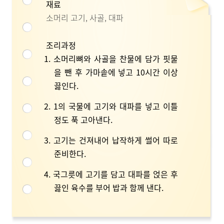
재료
소머리 고기, 사골, 대파
조리과정
1. 소머리뼈와 사골을 찬물에 담가 핏물
을 뺀 후 가마솥에 넣고 10시간 이상
끓인다.
2. 1의 국물에 고기와 대파를 넣고 이틀
정도 푹 고아낸다.
3. 고기는 건져내어 납작하게 썰어 따로
준비한다.
4. 국그릇에 고기를 담고 대파를 얹은 후
끓인 육수를 부어 밥과 함께 낸다.