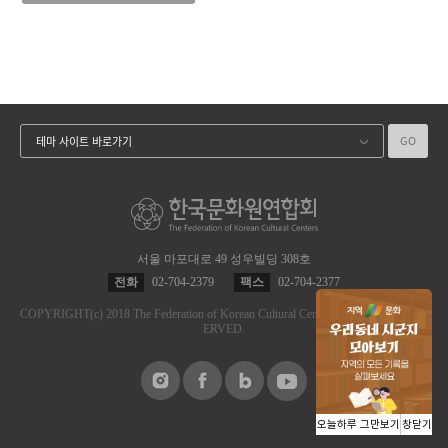
GO
테마 사이트 바로가기
서울 마포대로 49 성우빌딩 308호
전화
02-704-2379
팩스
02-704-2377
COPYRIGHT
(c)
2018 The Federation of Korean Cultural Centers.
ALL RIGHT RES
ERVED.
오늘하루 그만보기
창닫기