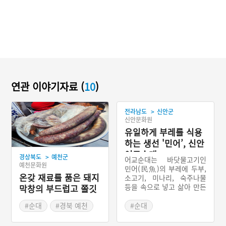
연관 이야기자료 (
10
)
>
전라남도
신안군
신안문화원
유일하게 부레를 식용
하는 생선 '민어’, 신안
어교순대
>
경상북도
예천군
어교순대는 바닷물고기인
예천문화원
민어(民魚)의 부레에 두부,
온갖 재료를 품은 돼지
소고기, 미나리, 숙주나물
등을 속으로 넣고 삶아 만든
막창의 부드럽고 쫄깃
전라남도 신안군의 향토음
한 맛, 예천 용궁순대
식이다. 민어의 부레는 민어
#순대
#경북 예천
#순대
의 부위 중에서 가장 쫄깃한
#예천 가볼만한곳
#전라남도 별미
식감과 미각을 자극하는 맛