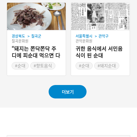
#경상북도 별미
#신안 가볼만한곳
을 지니고 있다.
>
>
경상북도
칠곡군
서울특별시
관악구
칠곡문화원
관악문화원
“돼지는 쫀닥쫀닥 주
귀한 음식에서 서민음
디에 피순대 먹으면 다
식이 된 순대
먹은 기다”
#순대
#향토음식
#순대
#돼지순대
#국밥
#순대 대량생산
#경상북도 별미
#서민음식
더보기