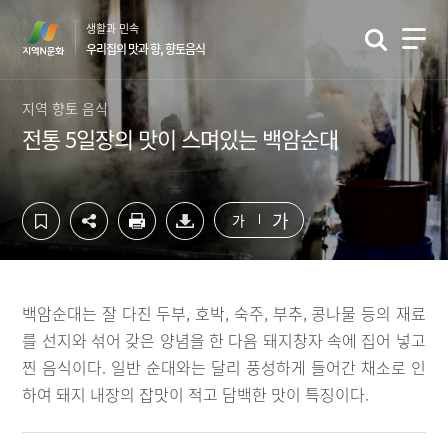
컨
하
생활과 민속
텐
단
우리집의 맛과 향, 향토음식
츠
영
영
역
역
바
지역 향토 음식
바
로
전통 5일장의 맛이 스며있는 백암순대
로
가
가
기
기
가
가
백암순대는 잘 다진 두부, 호박, 숙주, 부추, 콩나물 등의 재료
를 선지와 섞어 갖은 양념을 한 다음 돼지창자 속에 집어 넣고
찐 음식이다. 일반 순대와는 달리 풍성하게 들어간 채소로 인
하여 돼지 내장의 잡맛이 적고 담백한 맛이 특징이다.