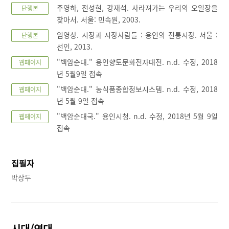
주영하, 전성현, 강재석. 사라져가는 우리의 오일장을
단행본
찾아서. 서울: 민속원, 2003.
임영상. 시장과 시장사람들 : 용인의 전통시장. 서울 :
단행본
선인, 2013.
"백암순대." 용인향토문화전자대전. n.d. 수정, 2018
웹페이지
년 5월9일 접속
"백암순대." 농식품종합정보시스템. n.d. 수정, 2018
웹페이지
년 5월 9일 접속
"백암순대국." 용인시청. n.d. 수정, 2018년 5월 9일
웹페이지
접속
집필자
박상두
시대/연대