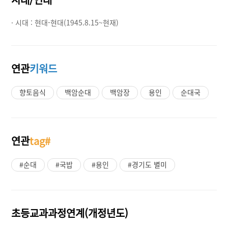
· 시대 :
현대-현대(1945.8.15~현재)
연관
키워드
향토음식
백암순대
백암장
용인
순대국
연관
tag#
#순대
#국밥
#용인
#경기도 별미
초등교과과정연계(개정년도)