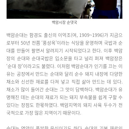
백암시장 순댓국
백암순대는 함경도 출신의 이억조(여, 1909~1996)가 지금으
로부터 50년 전쯤 ‘풍성옥’이라는 식당을 운영하며 국밥과 순
대를 만들어 팔면서 알려지기 시작되었다고 한다. 이후 백암
장의 순대와 순대국밥은 입소문을 타고 널리 퍼져 백암장은
‘순대 장’이라고도 불렸다. 이처럼 백암순대가 인기를 끄는 이
유는 공장에서 만드는 순대와 달리 순수 돼지 내장에 다양한
채소와 신선한 재료를 다져 넣고 직접 삶아 만드는 데 있다.
채소가 많이 들어간 순대는 그 맛이 담백하다. 백암순대가 유
명해진 데는 순대의 재료가 되는 돼지 부속물을 쉽게 구할 수
있다는 장점도 한몫하였다. 백암지역의 돼지 사육 두수가 전
국적으로 가장 많은 지역이기 때문이다.
순대는 영양이 풍부한 음식이기도 하다. 순대의 기본 재료인