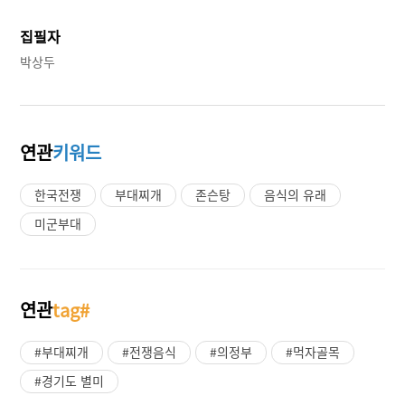
집필자
박상두
연관
키워드
한국전쟁
부대찌개
존슨탕
음식의 유래
미군부대
연관
tag#
#부대찌개
#전쟁음식
#의정부
#먹자골목
#경기도 별미