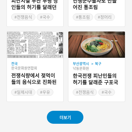
피난시절 부산 부평 상
전쟁군수물자로 만들
인들의 허기를 달래던
어진 통조림
비빔당면
#전쟁음식
#국수
#통조림
#정어리
#시장음식
#부산시장
#어유통조림
#부산별미
>
전국
부산광역시
북구
한국문화원연합회
낙동문화원
전쟁식량에서 젖먹이
한국전쟁 피난민들의
들의 음식으로 진화된
허기를 달래준 구포국
분유
수
#일제시대
#우유
#전쟁음식
#국수
#분유
#시장음식
#부산별미
더보기