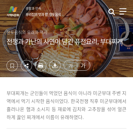
컨
하
생활과 민속
텐
단
우리집의 맛과 향, 향토음식
츠
영
영
역
역
바
향토음식의 유래와 역사
바
로
전쟁과 가난의 사연이 담긴 퓨전요리, 부대찌개
로
가
가
기
기
가
가
부대찌개는 군인들이 먹었던 음식이 아니라 미군부대 주변 지
역에서 먹기 시작한 음식이었다. 한국전쟁 직후 미군부대에서
흘러나온 햄과 소시지 등 재료에 김치와 고추장을 섞어 얼큰
하게 끓인 찌개에서 이름이 유래하였다.