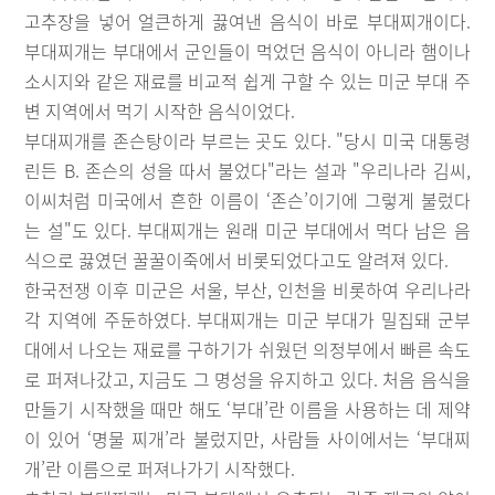
고추장을 넣어 얼큰하게 끓여낸 음식이 바로 부대찌개이다.
부대찌개는 부대에서 군인들이 먹었던 음식이 아니라 햄이나
소시지와 같은 재료를 비교적 쉽게 구할 수 있는 미군 부대 주
변 지역에서 먹기 시작한 음식이었다.
부대찌개를 존슨탕이라 부르는 곳도 있다. "당시 미국 대통령
린든 B. 존슨의 성을 따서 불었다"라는 설과 "우리나라 김씨,
이씨처럼 미국에서 흔한 이름이 ‘존슨’이기에 그렇게 불렀다
는 설"도 있다. 부대찌개는 원래 미군 부대에서 먹다 남은 음
식으로 끓였던 꿀꿀이죽에서 비롯되었다고도 알려져 있다.
한국전쟁 이후 미군은 서울, 부산, 인천을 비롯하여 우리나라
각 지역에 주둔하였다. 부대찌개는 미군 부대가 밀집돼 군부
대에서 나오는 재료를 구하기가 쉬웠던 의정부에서 빠른 속도
로 퍼져나갔고, 지금도 그 명성을 유지하고 있다. 처음 음식을
만들기 시작했을 때만 해도 ‘부대’란 이름을 사용하는 데 제약
이 있어 ‘명물 찌개’라 불렀지만, 사람들 사이에서는 ‘부대찌
개’란 이름으로 퍼져나가기 시작했다.