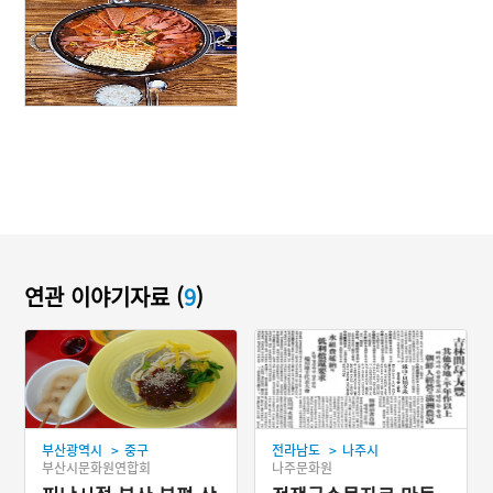
연관 이야기자료 (
9
)
>
>
부산광역시
중구
전라남도
나주시
부산시문화원연합회
나주문화원