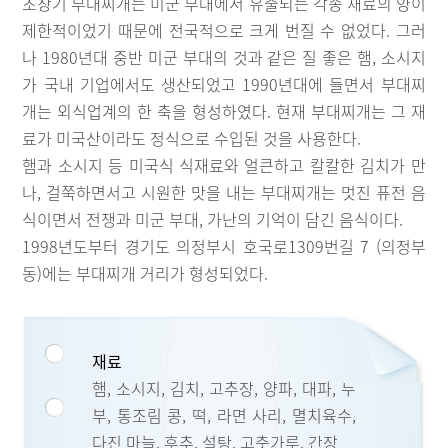
초창기 부대찌개는 미군 부대에서 유출되는 각종 재료의 양이
제한적이었기 때문에 전국적으로 크게 번질 수 없었다. 그러
나 1980년대 중반 미군 부대의 것과 같은 질 좋은 햄, 소시지
가 국내 기업에서도 생산되었고 1990년대에 들면서 부대찌
개는 외식업계의 한 축을 형성하였다. 현재 부대찌개는 그 재
료가 미국산이라도 정식으로 수입된 것을 사용한다.
햄과 소시지 등 미국식 식재료와 얼큰하고 칼칼한 김치가 만
나, 걸쭉하면서고 시원한 맛을 내는 부대찌개는 멋진 퓨전 음
식이면서 전쟁과 미군 부대, 가난의 기억이 담긴 음식이다.
1998년도부터 경기도 의정부시 호국로1309번길 7 (의정부
동)에는 부대찌개 거리가 형성되었다.
재료
햄, 소시지, 김치, 고추장, 양파, 대파, 두
부, 통조림 콩, 떡, 라면 사리, 멸치육수,
다진 마늘, 후추, 설탕, 고춧가루, 간장