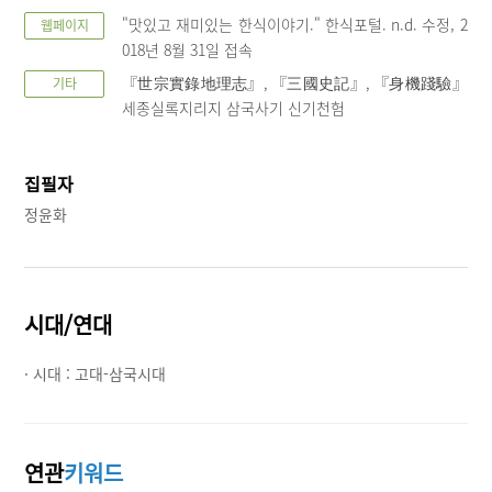
"맛있고 재미있는 한식이야기." 한식포털. n.d. 수정, 2
웹페이지
018년 8월 31일 접속
『世宗實錄地理志』, 『三國史記』, 『身機踐驗』
기타
세종실록지리지 삼국사기 신기천험
집필자
정윤화
시대/연대
· 시대 :
고대-삼국시대
연관
키워드