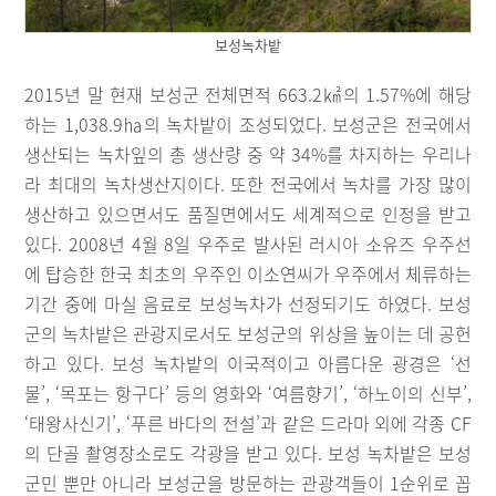
보성녹차밭
2015년 말 현재 보성군 전체면적 663.2㎢의 1.57%에 해당
하는 1,038.9㏊의 녹차밭이 조성되었다. 보성군은 전국에서
생산되는 녹차잎의 총 생산량 중 약 34%를 차지하는 우리나
라 최대의 녹차생산지이다. 또한 전국에서 녹차를 가장 많이
생산하고 있으면서도 품질면에서도 세계적으로 인정을 받고
있다. 2008년 4월 8일 우주로 발사된 러시아 소유즈 우주선
에 탑승한 한국 최초의 우주인 이소연씨가 우주에서 체류하는
기간 중에 마실 음료로 보성녹차가 선정되기도 하였다. 보성
군의 녹차밭은 관광지로서도 보성군의 위상을 높이는 데 공헌
하고 있다. 보성 녹차밭의 이국적이고 아름다운 광경은 ‘선
물’, ‘목포는 항구다’ 등의 영화와 ‘여름향기’, ‘하노이의 신부’,
‘태왕사신기’, ‘푸른 바다의 전설’과 같은 드라마 외에 각종 CF
의 단골 촬영장소로도 각광을 받고 있다. 보성 녹차밭은 보성
군민 뿐만 아니라 보성군을 방문하는 관광객들이 1순위로 꼽