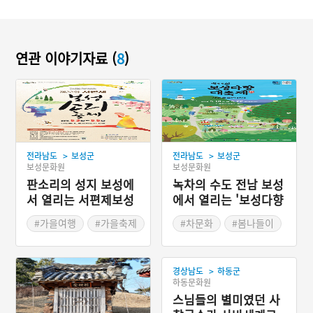
연관 이야기자료 (
8
)
>
>
전라남도
보성군
전라남도
보성군
보성문화원
보성문화원
판소리의 성지 보성에
녹차의 수도 전남 보성
서 열리는 서편제보성
에서 열리는 '보성다향
소리축제
대축제'
#가을여행
#가을축제
#차문화
#봄나들이
#봄축제
>
경상남도
하동군
하동문화원
스님들의 별미였던 사