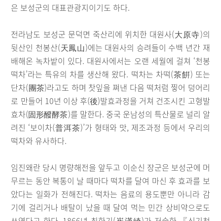
은 보성군의 대표관광지이기도 하다.
전라남도 보성군 문덕면 죽산리에 위치한 대원사(大原寺)의
뒷산인 천봉산(天鳳山)에는 대원사의 승려들이 수백 년간 재
배해온 녹차밭이 있다. 대원사에서는 오랜 세월에 걸쳐 ‘천봉
떡차’라는 특유의 차를 생산해 왔다. 떡차는 차떡(茶餠) 또는
단차(團茶)라고도 하며 찻잎을 쪄낸 다음 떡처럼 찧어 덩어리
로 만들어 10년 이상 후(後)발효과정을 거쳐 건조시킨 고형발
효차(固形醱酵茶)를 말한다. 중국 운남성의 특산물로 널리 알
려진 ‘보이차(普洱茶)’가 형태와 맛, 제조과정 등에서 우리의
떡차와 유사하다.
임진왜란 당시 명량해전을 앞두고 이순신 장군은 보성군에 머
무르는 동안 복통이 날 때마다 떡차를 달여 마신 후 효과를 보
았다는 일화가 전해진다. 떡차는 음료의 용도뿐만 아니라 감
기에 걸리거나 배탈이 났을 때 달여 먹는 민간 상비약으로도
쓰였다고 한다. 1866년 최한기(崔漢綺)가 저술한 『신기천