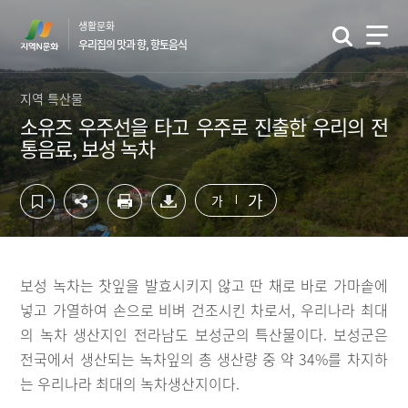
컨
하
생활문화
텐
단
우리집의 맛과 향, 향토음식
츠
영
영
역
역
바
지역 특산물
바
로
소유즈 우주선을 타고 우주로 진출한 우리의 전
로
가
통음료, 보성 녹차
가
기
기
가
가
보성 녹차는 찻잎을 발효시키지 않고 딴 채로 바로 가마솥에
넣고 가열하여 손으로 비벼 건조시킨 차로서, 우리나라 최대
의 녹차 생산지인 전라남도 보성군의 특산물이다. 보성군은
전국에서 생산되는 녹차잎의 총 생산량 중 약 34%를 차지하
는 우리나라 최대의 녹차생산지이다.