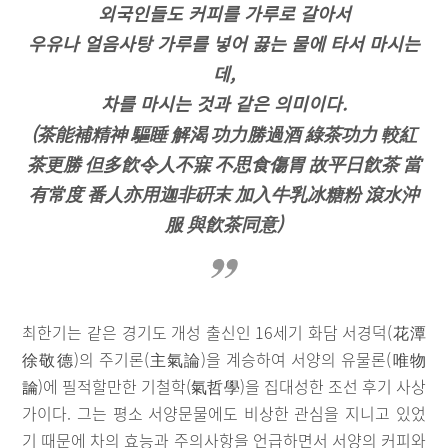
외국인들도 커피를 가루로 갈아서
우유나 얼음사탕 가루를 넣어 끓는 물에 타서 마시는
데,
차를 마시는 것과 같은 의미이다.
(茶能補精神 驅睡 解渴 功力勝過酒 綠茶功力 較紅
茶更勝 但多飮令人不寐 不思食傷胃 故平日飮茶 當
有常度 番人亦用迦非硏末 加入牛乳冰糖粉 滾水沖
服 與飮茶同意)
최한기는 같은 경기도 개성 출신인 16세기 화담 서경덕(花潭
徐敬德)의 주기론(主氣論)을 계승하여 서양의 유물론(唯物
論)에 필적할만한 기철학(氣哲學)을 집대성한 조선 후기 사상
가이다. 그는 평소 서양문물에도 비상한 관심을 지니고 있었
기 때문에 차의 효능과 주의사항을 언급하면서 서양의 커피와