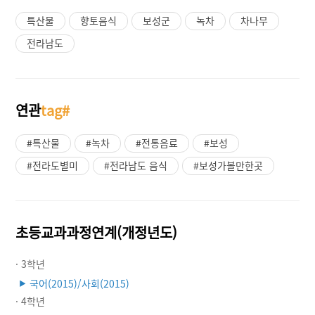
특산물
향토음식
보성군
녹차
차나무
전라남도
연관
tag#
#특산물
#녹차
#전통음료
#보성
#전라도별미
#전라남도 음식
#보성가볼만한곳
초등교과과정연계(개정년도)
· 3학년
국어(2015)/사회(2015)
▶
· 4학년