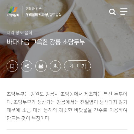
컨
하
생활과 민속
텐
단
우리집의 맛과 향, 향토음식
츠
영
영
역
역
바
지역 향토 음식
바
로
바다내음 그윽한 강릉 초당두부
로
가
가
기
기
가
가
초당두부는 강원도 강릉시 초당동에서 제조하는 특산 두부이
다. 초당두부가 생산되는 강릉에서는 천일염이 생산되지 않기
때문에 소금 대신 동해의 깨끗한 바닷물을 간수로 이용하여
만드는 것이 특징이다.