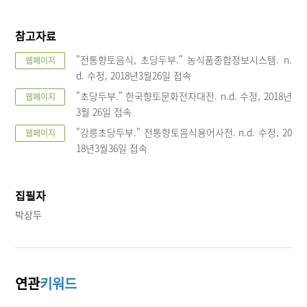
참고자료
"전통향토음식, 초당두부." 농식품종합정보시스템. n.
웹페이지
d. 수정, 2018년3월26일 접속
"초당두부." 한국향토문화전자대전. n.d. 수정, 2018년
웹페이지
3월 26일 접속
"강릉초당두부." 전통향토음식용어사전. n.d. 수정, 20
웹페이지
18년3월36일 접속
집필자
박상두
연관
키워드