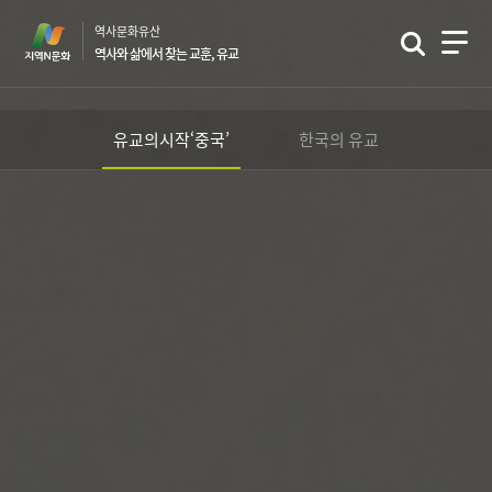
본
역사문화유산
문
역사와 삶에서 찾는 교훈, 유교
바
로
가
유교의시작‘중국’
한국의 유교
기