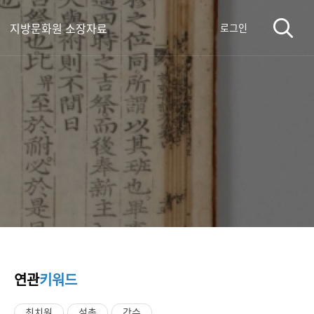
지방문화원 소장자료
로그인
연관
키워드
최치원
설총
강수