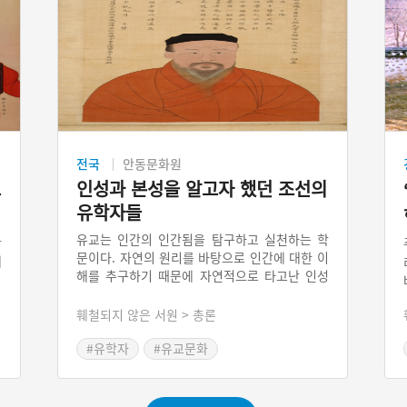
전국
안동문화원
인성과 본성을 알고자 했던 조선의
유
유학자들
유교는 인간의 인간됨을 탐구하고 실천하는 학
학
문이다. 자연의 원리를 바탕으로 인간에 대한 이
에
해를 추구하기 때문에 자연적으로 타고난 인성
이
과 본성에 주목하였다. 중국의 유교에서 규정한
인
사단과 칠정은 유학자들이 구분한 인성과 본성
훼철되지 않은 서원 > 총론
고
이었다. 조선의 선비들은 사단과 칠정을 리와 기
게
의 발현으로 보았고 그 작동원리와 상관관계를
#유학자
#유교문화
다
두고 서로 다른 해석을 하였다. 사단칠정 논쟁은
이
조선 유학 사에서 중요한 주제이다. 많은 유학자
가 논쟁에 참여했지만 비훼철서원 중에서는 도