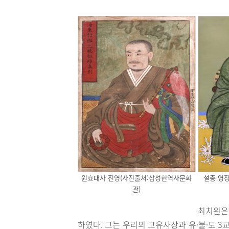
원효대사 진영(사진출처:삼성현역사문화
설총 영
관)
최치원은
하였다. 그는 우리의 고유사상과 유·불·도 