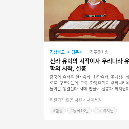
경상북도
경주시
경주문화원
>
신라 유학의 시작이자 우리나라 
학의 시작, 설총
중국의 유학은 원시유학, 한당유학, 주자성리
으로 구분되는데 그중 한당유학을 우리나라
들여온 통일신라 시대 인물이 설총과 최치원
다. 설총은 한당의 유교경전을 우리나라 방언
훼철되지 않은 서원 > 서악서원
‘이두’로 표기해 사람들이 경전의 한문을 읽
해석할 수 있도록 하였다. 표기가 실제 어떻
#설총
#동국18현
#서약서원
되었는지 보여주는 기록은 전해지지 않았고 
만 역사서에 설총의 업적이 기록되어 있을 뿐
다.