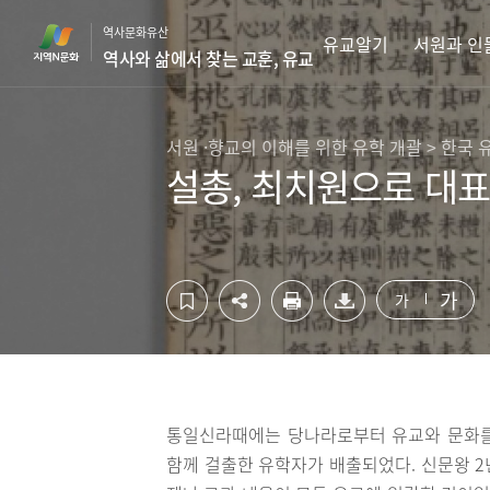
컨
하
역사문화유산
텐
단
유교알기
서원과 인
역사와 삶에서 찾는 교훈, 유교
츠
영
영
역
역
바
바
로
서원 ·향교의 이해를 위한 유학 개괄 > 한국
로
가
설총, 최치원으로 대
가
기
기
가
가
통일신라때에는 당나라로부터 유교와 문화를
함께 걸출한 유학자가 배출되었다. 신문왕 2