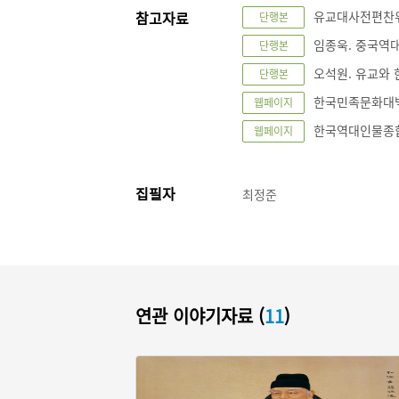
참고자료
유교대사전편찬위원
단행본
임종욱. 중국역대 
단행본
오석원. 유교와 
단행본
한국민족문화대백과사
웹페이지
한국역대인물종합정보
웹페이지
집필자
최정준
연관 이야기자료 (
11
)