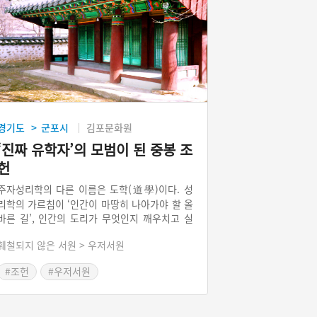
경기도
군포시
김포문화원
>
‘진짜 유학자’의 모범이 된 중봉 조
헌
주자성리학의 다른 이름은 도학(道學)이다. 성
리학의 가르침이 ‘인간이 마땅히 나아가야 할 올
바른 길’, 인간의 도리가 무엇인지 깨우치고 실
천하도록 가르치기 때문이다. 조선의 도학은 여
훼철되지 않은 서원 > 우저서원
기에 의리와 절의, 그리고 실천이 더 강조된다.
의리를 위해 죽는 것이 쉽지 않았기 때문에
#조헌
#우저서원
‘의’만을 생각하며 전장에 나선 중봉은 유학자들
사이에서 도의를 실천한 ‘진유(眞儒)’로 평가되
었다.