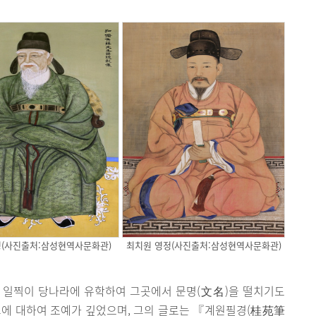
정(사진출처:삼성현역사문화관)
최치원 영정(사진출처:삼성현역사문화관)
 일찍이 당나라에 유학하여 그곳에서 문명(文名)을 떨치기도
3교에 대하여 조예가 깊었으며, 그의 글로는 『계원필경(桂苑筆