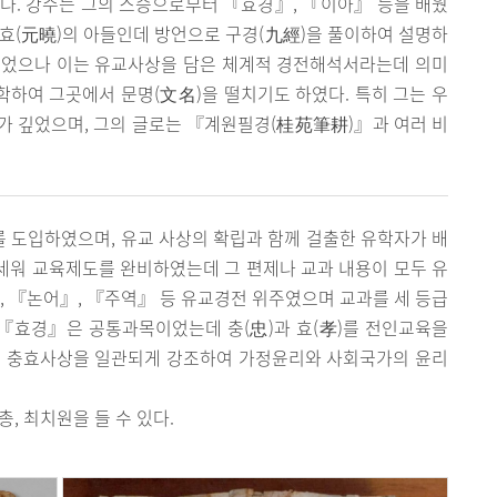
다. 강수는 그의 스승으로부터 『효경』, 『이아』 등을 배웠
효(元曉)의 아들인데 방언으로 구경(九經)을 풀이하여 설명하
되었으나 이는 유교사상을 담은 체계적 경전해석서라는데 의미
유학하여 그곳에서 문명(文名)을 떨치기도 하였다. 특히 그는 우
예가 깊었으며, 그의 글로는 『계원필경(桂苑筆耕)』과 여러 비
 도입하였으며, 유교 사상의 확립과 함께 걸출한 유학자가 배
을 세워 교육제도를 완비하였는데 그 편제나 교과 내용이 모두 유
, 『논어』, 『주역』 등 유교경전 위주였으며 교과를 세 등급
 『효경』은 공통과목이었는데 충(忠)과 효(孝)를 전인교육을
듯 충효사상을 일관되게 강조하여 가정윤리와 사회국가의 윤리
, 최치원을 들 수 있다.