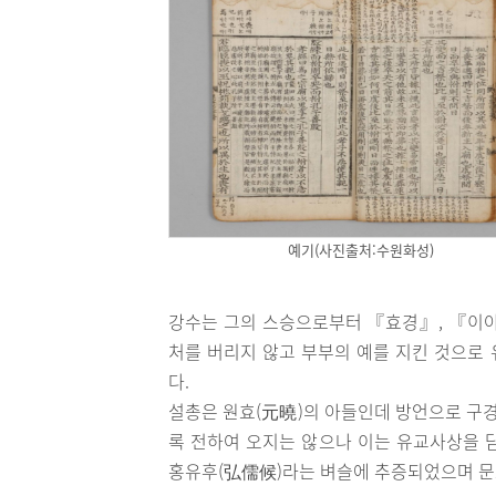
예기(사진출처:수원화성)
강수는 그의 스승으로부터 『효경』, 『이아
처를 버리지 않고 부부의 예를 지킨 것으로
다.
설총은 원효(元曉)의 아들인데 방언으로 구경
록 전하여 오지는 않으나 이는 유교사상을 담
홍유후(弘儒候)라는 벼슬에 추증되었으며 문묘