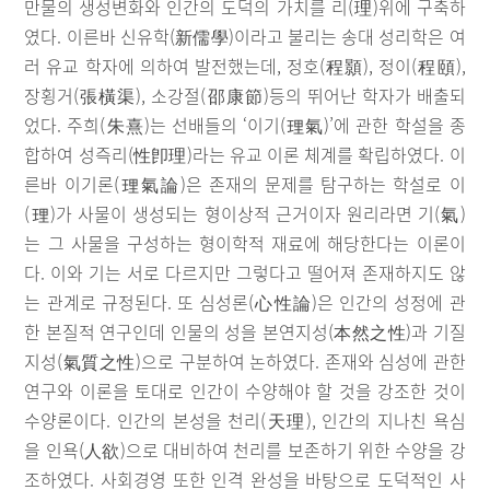
만물의 생성변화와 인간의 도덕의 가치를 리(理)위에 구축하
였다. 이른바 신유학(新儒學)이라고 불리는 송대 성리학은 여
러 유교 학자에 의하여 발전했는데, 정호(程顥), 정이(程頤),
장횡거(張橫渠), 소강절(邵康節)등의 뛰어난 학자가 배출되
었다. 주희(朱熹)는 선배들의 ‘이기(理氣)’에 관한 학설을 종
합하여 성즉리(性卽理)라는 유교 이론 체계를 확립하였다. 이
른바 이기론(理氣論)은 존재의 문제를 탐구하는 학설로 이
(理)가 사물이 생성되는 형이상적 근거이자 원리라면 기(氣)
는 그 사물을 구성하는 형이학적 재료에 해당한다는 이론이
다. 이와 기는 서로 다르지만 그렇다고 떨어져 존재하지도 않
는 관계로 규정된다. 또 심성론(心性論)은 인간의 성정에 관
한 본질적 연구인데 인물의 성을 본연지성(本然之性)과 기질
지성(氣質之性)으로 구분하여 논하였다. 존재와 심성에 관한
연구와 이론을 토대로 인간이 수양해야 할 것을 강조한 것이
수양론이다. 인간의 본성을 천리(天理), 인간의 지나친 욕심
을 인욕(人欲)으로 대비하여 천리를 보존하기 위한 수양을 강
조하였다. 사회경영 또한 인격 완성을 바탕으로 도덕적인 사