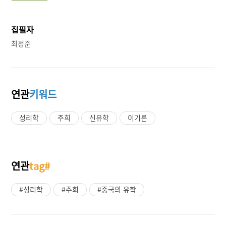
집필자
최정준
연관
키워드
성리학
주희
신유학
이기론
연관
tag#
#성리학
#주희
#중국의 유학