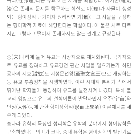
즉리(性卽理)라는 유교 이론 체계를 확립했다. 이기론(理氣
論)은 존재의 문제를 탐구하는 학설로 이(理)가 사물이 생성
되는 형이상적 근거이자 원리라면 기(氣)는 그 사물을 구성하
는 형이학적 재료에 해당한다는 학설이다. 이 둘은 서로 다르
지만 그렇다고 떨어져 존재하지도 않는 관계로 규정된다.
송(宋)나라에 들어 유교는 사상적으로 체계화된다. 국가적으
로 유교를 장려하고 유교경전 편찬 사업을 일으키는가 하면
공자의 시호(諡號)도 지성문선왕(至聖文宣王)으로 개칭하는
등 유교 부흥정책을 시행하였다. 이런 시대적 분위기 속에서
뛰어난 학자들이 등장하여 유교를 발전시켜 나갔다. 특히 불
교의 영향으로 유교의 철학이론이 발달하면서 우주(宇宙)와
인성(人性)등에 관한 형이상학적(形而上學的) 이론체계를 세
우게 되었다.
송나라 유학의 특징인 성리학은 유학의 분야에서 형이상학을
구축하였다는 의미가 크다. 송대 유학은 형이상학의 발전기로