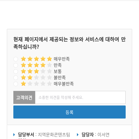
나라에서는 그의 유교 이론
이 조선 시대 전반을 통하여
정설로 인정되고 과거 시험
의 학과로 채택됨에 따라 장
기간에 걸쳐 절대적인 영향
력을 끼쳤다.
현재 페이지에서 제공되는 정보와 서비스에 대하여 만
족하십니까?
매우만족
만족
보통
불만족
매우불만족
고객의견
등록
담당부서
: 지역문화콘텐츠팀
담당자
: 이서연