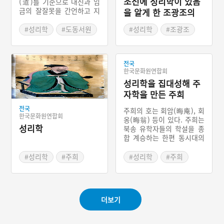
조선에 성리학이 있음
(道)를 기준으로 대신과 임
금의 잘잘못을 간언하고 지
을 알게 한 조광조의
적하였다. 사화가 일어날 때
힘
마다 ‘소학의 무리’가 화를
#성리학
#도동서원
#성리학
#조광조
당했다 하여 『소학』이 경
#옥산서원
#수기치인
시되거나 묻혔지만, 후대의
사림들에 의해 그 중요함이
전국
다시 드러났다. 『소학』을
한국문화원연합회
배우지 않아 사회가 문란해
성리학을 집대성해 주
졌다고 여겼기 때문이다.
『소학』은 『대학』을 공
자학을 만든 주희
부하기 전에 꼭 봐야 하는
전국
유학의 기본서였고 인간의
주희의 호는 회암(晦庵), 회
한국문화원연합회
도리를 깨닫고 실천하기 위
옹(晦翁) 등이 있다. 주희는
성리학
한 지침서였다. 동방 오현으
북송 유학자들의 학설을 종
로 조선 도통을 계승하고 있
합 계승하는 한편 동시대의
는 ‘소학동자’ 김굉필은 유
불교와 도교를 섭렵함으로
교에서 소학의 의미를 상징
써 송대의 성리학을 집대성
#성리학
#주희
#성리학
#주희
하는 인물이기도 하다.
하였다. 그의 철학 체계인
#유학사상
‘주자학(朱子學)’은 성리학
의 진수를 종합한 것으로서
그 이론이 매우 정밀하고 또
더보기
한 방대한 내용을 담고 있어
이후의 유교 발전에 지대한
영향을 주었다. 특히 우리