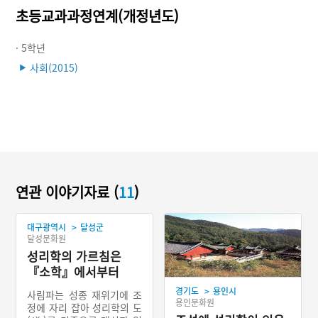
초등교과과정연계(개정년도)
· 5학년
사회(2015)
▶
연관 이야기자료 (
11
)
>
대구광역시
달성군
달성문화원
성리학의 가르침은
『소학』에서부터
>
경기도
용인시
사림파는 성종 재위기에 조
용인문화원
정에 자리 잡아 성리학의 도