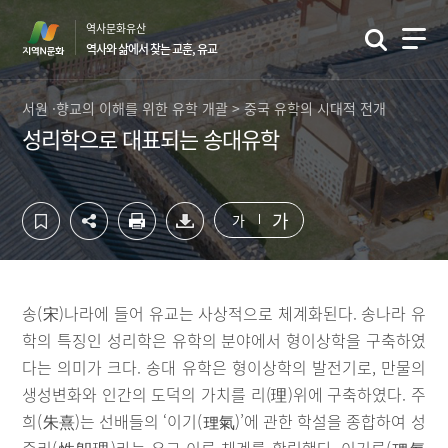
컨
하
역사문화유산
텐
단
역사와 삶에서 찾는 교훈, 유교
츠
영
영
역
역
바
서원 ·향교의 이해를 위한 유학 개괄 > 중국 유학의 시대적 전개
바
로
성리학으로 대표되는 송대유학
로
가
가
기
기
가
가
송(宋)나라에 들어 유교는 사상적으로 체계화된다. 송나라 유
학의 특징인 성리학은 유학의 분야에서 형이상학을 구축하였
다는 의미가 크다. 송대 유학은 형이상학의 발전기로, 만물의
생성변화와 인간의 도덕의 가치를 리(理)위에 구축하였다. 주
희(朱熹)는 선배들의 ‘이기(理氣)’에 관한 학설을 종합하여 성