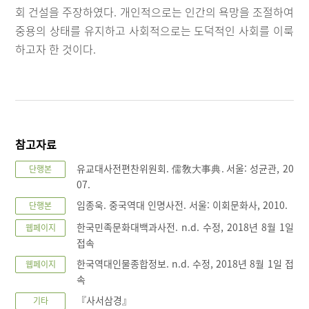
회 건설을 주장하였다. 개인적으로는 인간의 욕망을 조절하여
중용의 상태를 유지하고 사회적으로는 도덕적인 사회를 이룩
하고자 한 것이다.
참고자료
유교대사전편찬위원회. 儒敎大事典. 서울: 성균관, 20
단행본
07.
임종욱. 중국역대 인명사전. 서울: 이회문화사, 2010.
단행본
한국민족문화대백과사전. n.d. 수정, 2018년 8월 1일
웹페이지
접속
한국역대인물종합정보. n.d. 수정, 2018년 8월 1일 접
웹페이지
속
『사서삼경』
기타