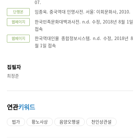
07.
임종욱. 중국역대 인명사전. 서울: 이회문화사, 2010.
단행본
한국민족문화대백과사전. n.d. 수정, 2018년 8월 1일
웹페이지
접속
한국역대인물 종합정보시스템. n.d. 수정, 2018년 8
웹페이지
월 1일 접속
집필자
최정준
연관
키워드
법가
황노사상
음양오행설
천인상관설