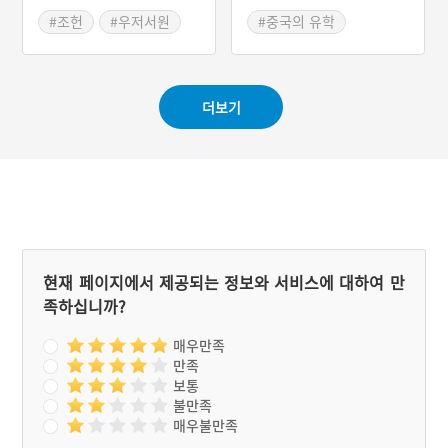
守仁)이 육구연을 계승하여
다는 학설이다. 이 둘은 서
양명학(陽明學)을 주창하였
#조헌
#우저서원
#중국의 유학
로 다르지만 그렇다고 떨어
다. 양명은 왕수인의 호다.
져 존재하지도 않는 관계로
양명학에서는 사람에게는
규정된다.
누구나 본래적 양심이 있으
므로, 이론적 학습을 거치지
더보기
않아도 인간의 본래성이 구
현될 수 있다는 치양지설(致
良知說)을 주장하였다. 또
한 인식과 실천은 본래 하나
로 본래적 양심을 깨달아 그
에 따라 실천할 것을 강조한
지행합일설(知行合一說)을
주장하였다. 지(知)는 행의
시작이고 행(行)은 지의 완
성이라고 보았다.
현재 페이지에서 제공되는 정보와 서비스에 대하여 만
족하십니까?
매우만족
만족
보통
불만족
매우불만족