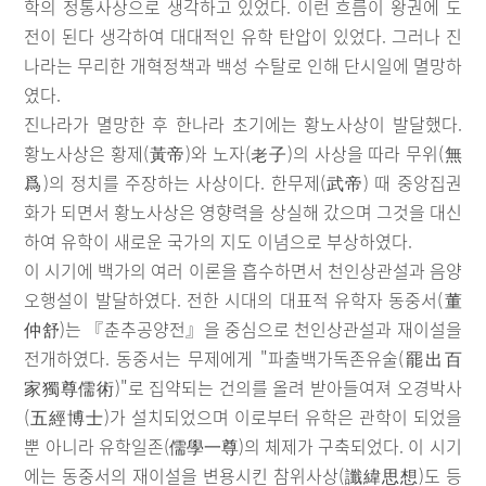
학의 정통사상으로 생각하고 있었다. 이런 흐름이 왕권에 도
전이 된다 생각하여 대대적인 유학 탄압이 있었다. 그러나 진
나라는 무리한 개혁정책과 백성 수탈로 인해 단시일에 멸망하
였다.
진나라가 멸망한 후 한나라 초기에는 황노사상이 발달했다.
황노사상은 황제(黃帝)와 노자(老子)의 사상을 따라 무위(無
爲)의 정치를 주장하는 사상이다. 한무제(武帝) 때 중앙집권
화가 되면서 황노사상은 영향력을 상실해 갔으며 그것을 대신
하여 유학이 새로운 국가의 지도 이념으로 부상하였다.
이 시기에 백가의 여러 이론을 흡수하면서 천인상관설과 음양
오행설이 발달하였다. 전한 시대의 대표적 유학자 동중서(董
仲舒)는 『춘추공양전』을 중심으로 천인상관설과 재이설을
전개하였다. 동중서는 무제에게 "파출백가독존유술(罷出百
家獨尊儒術)"로 집약되는 건의를 올려 받아들여져 오경박사
(五經博士)가 설치되었으며 이로부터 유학은 관학이 되었을
뿐 아니라 유학일존(儒學一尊)의 체제가 구축되었다. 이 시기
에는 동중서의 재이설을 변용시킨 참위사상(讖緯思想)도 등