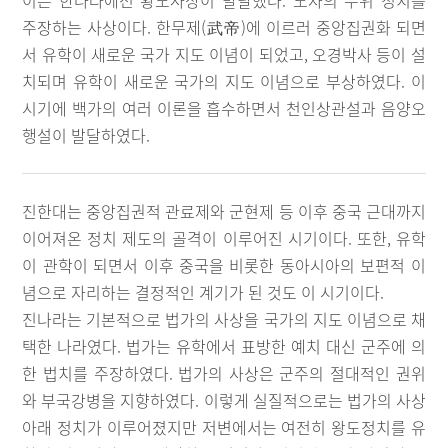
이은 한나라에선 황노사상이 발달했다. 노자의 무위 정치를
주장하는 사상이다. 한무제(武帝)에 이르러 중앙집권화 되면
서 유학이 새로운 국가 지도 이념이 되었고, 오경박사 등이 설
치되며 유학이 새로운 국가의 지도 이념으로 부상하였다. 이
시기에 백가의 여러 이론을 흡수하면서 천인상관설과 음양오
행설이 발달하였다.
진한대는 중앙집권적 관료제와 군현제 등 이후 중국 근대까지
이어져온 정치 제도의 골격이 이루어진 시기이다. 또한, 유학
이 관학이 되면서 이후 중국을 비롯한 동아시아의 보편적 이
념으로 자리하는 결정적인 계기가 된 것도 이 시기이다.
진나라는 기본적으로 법가의 사상을 국가의 지도 이념으로 채
택한 나라였다. 법가는 유학에서 표방한 예치 대신 군주에 의
한 법치를 주장하였다. 법가의 사상은 군주의 절대적인 권위
와 부국강병을 지향하였다. 이렇게 실질적으로는 법가의 사상
아래 정치가 이루어졌지만 저변에서는 여전히 왕도정치를 유