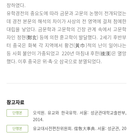
장하였다.
유학경전의 중요도에 따라 금문과 고문의 논쟁이 전개되었는
데 경전 본문의 해석의 차이가 사상의 전 영역에 걸쳐 첨예한
대립을 낳았다. 금문학과 고문학의 긴장 관계 속에서 고문학
자인 정현(鄭玄) 등에 의한 훈고학이 발달했다. 2세기 후반부
터 중국은 화북 각 지역에서 황건(黃巾)적의 난이 일어나는
등 사회 불안이 가중되었고 220년 마침내 후한(後漢)은 멸망
했다. 이후 중국은 위·촉·오 삼국으로 분열되었다.
참고자료
오석원. 유교와 한국유학. 서울: 성균관대학교출판부,
단행본
2014.
유교대사전편찬위원회. 儒敎大事典. 서울: 성균관, 20
단행본