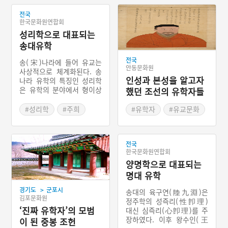
전국
한국문화원연합회
성리학으로 대표되는
송대유학
전국
송(宋)나라에 들어 유교는
안동문화원
사상적으로 체계화된다. 송
인성과 본성을 알고자
나라 유학의 특징인 성리학
은 유학의 분야에서 형이상
했던 조선의 유학자들
학을 구축하였다는 의미가
크다. 송대 유학은 형이상학
#성리학
#주희
#유학자
#유교문화
의 발전기로, 만물의 생성변
#중국의 유학
화와 인간의 도덕의 가치를
리(理)위에 구축하였다. 주
희(朱熹)는 선배들의 ‘이기
전국
한국문화원연합회
(理氣)’에 관한 학설을 종합
하여 성즉리(性卽理)라는
양명학으로 대표되는
유교 이론 체계를 확립했다.
명대 유학
이기론(理氣論)은 존재의
>
문제를 탐구하는 학설로 이
경기도
군포시
송대의 육구연(陸九淵)은
김포문화원
(理)가 사물이 생성되는 형
정주학의 성즉리(性卽理)
이상적 근거이자 원리라면
‘진짜 유학자’의 모범
대신 심즉리(心卽理)를 주
기(氣)는 그 사물을 구성하
장하였다. 이후 왕수인(王
이 된 중봉 조헌
는 형이학적 재료에 해당한