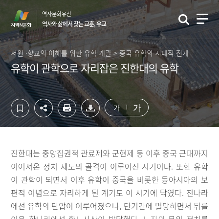
컨
하
역사문화유산
텐
단
역사와 삶에서 찾는 교훈, 유교
츠
영
영
역
역
바
서원 ·향교의 이해를 위한 유학 개괄 > 중국 유학의 시대적 전개
바
로
유학이 관학으로 자리잡은 진한대의 유학
로
가
가
기
기
가
가
진한대는 중앙집권적 관료제와 군현제 등 이후 중국 근대까지
이어져온 정치 제도의 골격이 이루어진 시기이다. 또한 유학
이 관학이 되면서 이후 유학이 중국을 비롯한 동아시아의 보
편적 이념으로 자리하게 된 계기도 이 시기에 닦였다. 진나라
에선 유학의 탄압이 이루어졌으나, 단기간에 멸망하면서 뒤를