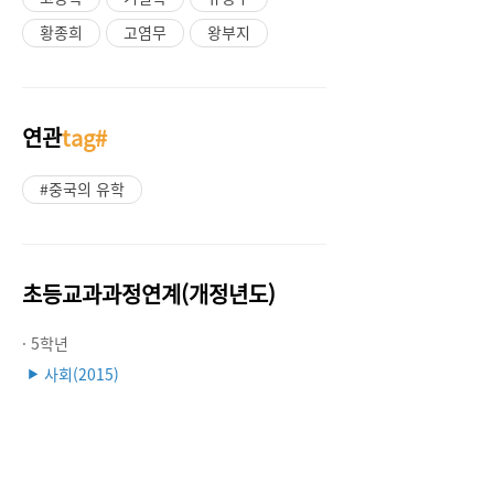
황종희
고염무
왕부지
연관
tag#
#중국의 유학
초등교과과정연계(개정년도)
· 5학년
사회(2015)
▶