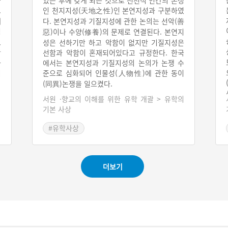
있은 후에 갖게 되는 것으로 선천적 인간의 본성
.
인 천지지성(天地之性)인 본연지성과 구분하였
때
다. 본연지성과 기질지성에 관한 논의는 선악(善
힘
惡)이나 수양(修養)의 문제로 연결된다. 본연지
人
성은 선하기만 하고 악함이 없지만 기질지성은
者
선함과 악함이 혼재되어있다고 규정한다. 한국
과
에서는 본연지성과 기질지성의 논의가 논쟁 수
준으로 심화되어 인물성(人物性)에 관한 동이
이
(同異)논쟁을 일으켰다.
의
서원 ·향교의 이해를 위한 유학 개괄 > 유학의
기본 사상
#유학사상
더보기