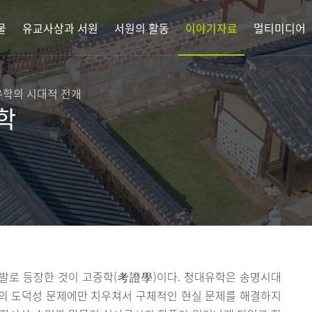
물
유교사상과 서원
서원의 활동
이야기자료
멀티미디어
 유학의 시대적 전개
학
발로 등장한 것이 고증학(考證學)이다. 청대유학은 송명시대
의 도덕성 문제에만 치우쳐서 구체적인 현실 문제를 해결하지