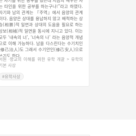
는 자기를 위한 공부를 했는데 지금의 배우는 자
는 타인을 위한 공부를 하는구나!”라고 하였다.
자기와 남의 관계는 『주역』에서 음양의 관계
이다. 음양은 상대를 용납하지 않고 배척하는 상
승(相勝)적 일면과 상대의 도움을 필요로 하는
상보(相補)적 일면을 동시에 지니고 있다. 이는
모두 ‘내속의 너’, ‘너속의 나’ 라는 음양적 개념
으로 이해 가능하다. 남을 다스린다는 수기치인
(修己治人)도 그래서 수기안인(修己安人)으로
쓰기도 한다.
서원 ·향교의 이해를 위한 유학 개괄 > 유학의
기본 사상
#유학사상