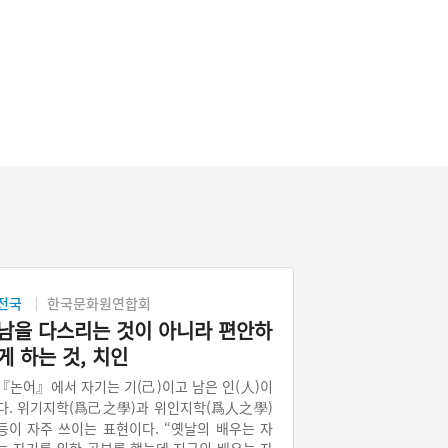
전국
한국문화원연합회
남을 다스리는 것이 아니라 편안하
게 하는 것, 치인
『논어』에서 자기는 기(己)이고 남은 인(人)이
다. 위기지학(爲己之學)과 위인지학(爲人之學)
등이 자주 쓰이는 표현이다. “옛날의 배우는 자