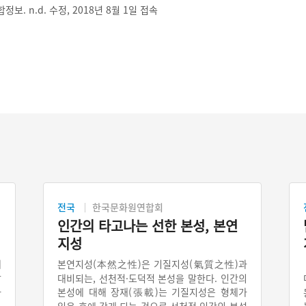
. n.d. 수정, 2018년 8월 1일 접속
전국
한국문화원연합회
인간의 타고나는 선한 본성, 본연
지성
에
본연지성(本然之性)은 기질지성(氣質之性)과
강
대비되는, 선천적·도덕적 본성을 말한다. 인간의
자
본성에 대해 장재(張載)는 기질지성은 형체가
묻