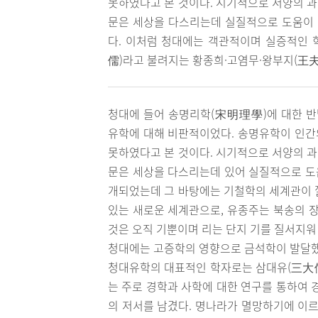
못하였다고 본 것이다. 시기적으로 서양의 
문은 세상을 다스리는데 실질적으로 도움이
다. 이처럼 청대에는 객관적이며 실증적인
儒)라고 불려지는 황종희·고염무·왕부지(王夫
청대에 들어 송명리학(宋明理學)에 대한 반
유학에 대해 비판적이었다. 송명유학이 인간
못하였다고 본 것이다. 시기적으로 서양의 
문은 세상을 다스리는데 있어 실질적으로 도
개되었는데 그 바탕에는 기철학의 세계관이 
있는 새로운 세계관으로, 유종주는 북송의 
것은 오직 기뿐이며 리는 단지 기를 질서지워
청대에는 고증학의 영향으로 금석학이 발달했
청대유학의 대표적인 학자로는 삼대유(三大儒
는 주로 경학과 사학에 대한 연구를 통하여
의 저서를 남겼다. 명나라가 멸망하기에 이