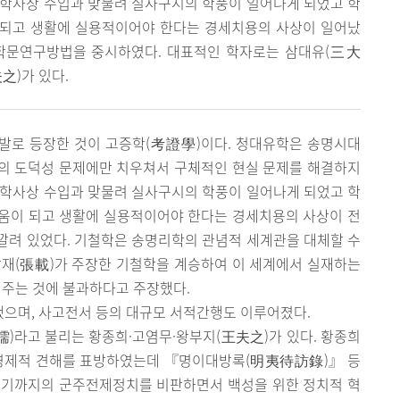
과학사상 수입과 맞물려 실사구시의 학풍이 일어나게 되었고 학
 되고 생활에 실용적이어야 한다는 경세치용의 사상이 일어났
 학문연구방법을 중시하였다. 대표적인 학자로는 삼대유(三大
之)가 있다.
발로 등장한 것이 고증학(考證學)이다. 청대유학은 송명시대
의 도덕성 문제에만 치우쳐서 구체적인 현실 문제를 해결하지
과학사상 수입과 맞물려 실사구시의 학풍이 일어나게 되었고 학
움이 되고 생활에 실용적이어야 한다는 경세치용의 사상이 전
깔려 있었다. 기철학은 송명리학의 관념적 세계관을 대체할 수
장재(張載)가 주장한 기철학을 계승하여 이 세계에서 실재하는
 주는 것에 불과하다고 주장했다.
으며, 사고전서 등의 대규모 서적간행도 이루어졌다.
)라고 불리는 황종희·고염무·왕부지(王夫之)가 있다. 황종희
 경제적 견해를 표방하였는데 『명이대방록(明夷待訪錄)』 등
르기까지의 군주전제정치를 비판하면서 백성을 위한 정치적 혁