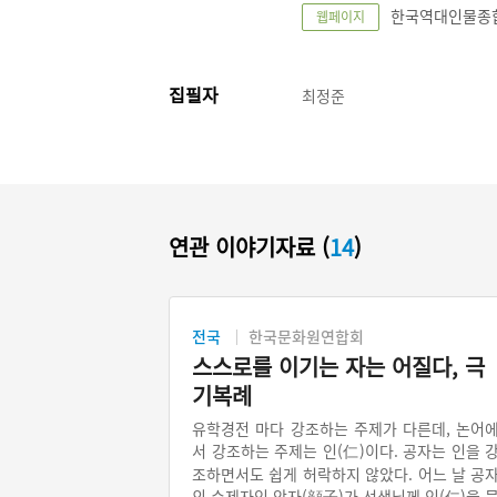
한국역대인물종합정보
웹페이지
집필자
최정준
연관 이야기자료 (
14
)
전국
한국문화원연합회
스스로를 이기는 자는 어질다, 극
기복례
유학경전 마다 강조하는 주제가 다른데, 논어
서 강조하는 주제는 인(仁)이다. 공자는 인을 
조하면서도 쉽게 허락하지 않았다. 어느 날 공
의 수제자인 안자(顔子)가 선생님께 인(仁)을 