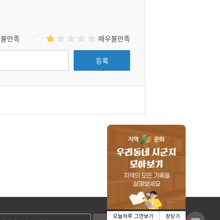
불만족
매우불만족
등록
오늘하루 그만보기
창닫기