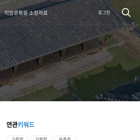
지방문화원 소장자료
로그인
연관
키워드
고증학
기철학
유종주