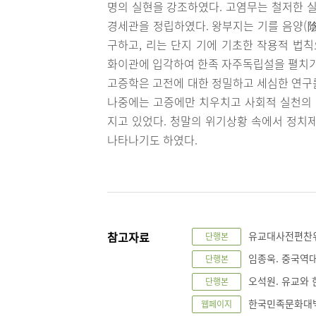
명의 실현을 강조하였다. 고염무는 철저한 
경세관을 정립하였다. 왕부지는 기를 음양(
구하고, 리는 단지 기에 기초한 작용적 법
화이관에 입각하여 한족 자주독립설을 펼치기
고증학은 고전에 대한 정밀하고 세심한 연구
나중에는 고증에만 치우치고 사회적 실천의
지고 있었다. 청말의 위기상황 속에서 정치
나타나기도 하였다.
참고자료
유교대사전편찬위원
단행본
임종욱. 중국역대 
단행본
오석원. 유교와 
단행본
한국민족문화대백과사
웹페이지