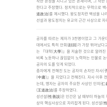
착한 본성을 지니고 있는 존재이며, 그 착한
한다고 주장했다. 정치적으로는 무력으로 백
道政治)를 제시했다. 왕도정치란 백성을 나라
선설과 왕도정치는 유교의 근간 사상으로 자
공자를 따르는 제자가 3천명이었고 그 가운데
데에서도 특히 안회(顔回)가 가장 뛰어났다고
는 『대학(大學)』을 저술한 것으로 알려진 
비록 노둔하나 끊임없이 노력하는 인물로 논
공자의 도를 잇게 되었다.
증자에게 전해진 도는 공자의 손자인 자사(子
(中庸)』을 지었다고 전해진다. 자사 이후 전
는데, 맹자는 공자의 주요한 사상인 인의(仁
(王道政治)를 주장하였다.
성선설(性善說)은 인간은 날 때부터 하늘의 
상의 핵심사상으로 자리잡게 된다. 성선설(性