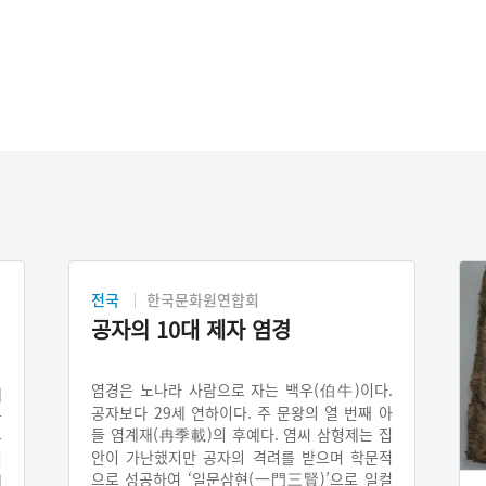
전국
한국문화원연합회
공자의 10대 제자 염경
염경은 노나라 사람으로 자는 백우(伯牛)이다.
에
공자보다 29세 연하이다. 주 문왕의 열 번째 아
물
들 염계재(冉季載)의 후예다. 염씨 삼형제는 집
동
안이 가난했지만 공자의 격려를 받으며 학문적
러
으로 성공하여 ‘일문삼현(一門三賢)’으로 일컬
래