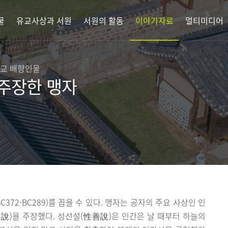
물
유교사상과 서원
서원의 활동
이야기자료
멀티미디어
향교 배향인물
주장한 맹자
372-BC289)를 꼽을 수 있다. 맹자는 공자의 주요 사상인 인
說)을 주장했다. 성선설(性善說)은 인간은 날 때부터 하늘의