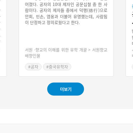
어졌다. 공자의 10대 제자인 공문십철 중 한 사
이
람이다. 공자의 제자들 중에서 덕행(德行)으로
산
안회, 민손, 염옹과 더불어 유명했는데, 사람됨
하
이 단정하고 정의로웠다고 한다.
을
유
있
무
신
서원 ·향교의 이해를 위한 유학 개괄 > 서원향교
배향인물
#공자
#중국유학자
더보기