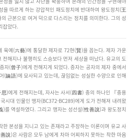
 본성을 잃지 않고 사단을 확충하여 본래의 인간성을 구현해야
성을 따르게 하는 강압적인 패도정치에 반대하여 왕도정치(王
의 근본으로 여겨 덕으로 다스리는 정치를 의미한다. 그의 성
리잡았다.
 육예(六藝)에 통달한 제자로 72현(賢)을 꼽는다. 제자 가운
 전해지나 불행히도 스승보다 먼저 세상을 떠났다. 유교의 도
증자(曾子)에게 전해지게 되었다. 증자는 공자의 제자 중에서
어(論語)에 묘사되고 있는데, 끊임없는 성실한 수양으로 인해
思)에게 전해지는데, 자사는 사서(四書) 중의 하나인 『중용
국시대 인물인 맹자(BC372-BC289)에게 도가 전해져 내려왔
義)를 역설하였다. 그리고 맹자는 성선설(性善說)과 왕도정치
착한 본성을 지니고 있는 존재라고 주장하는 이론이며 유교 사
善說)은 사람은 모두 남에게 차마 어찌하지 못하는 착한 마음