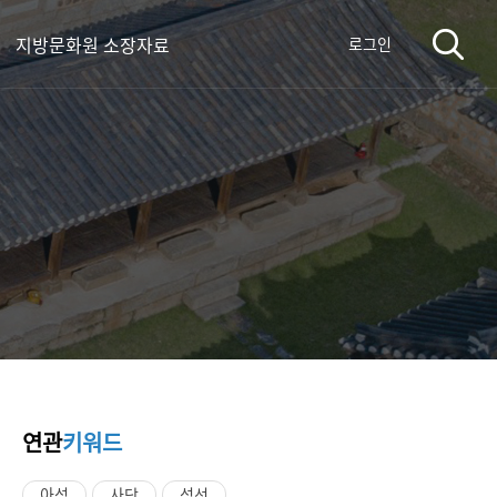
지방문화원 소장자료
로그인
연관
키워드
아성
사단
성선