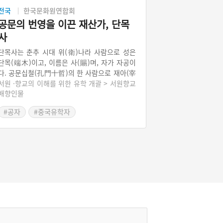
전국
한국문화원연합회
공문의 번영을 이끈 재산가, 단목
사
단목사는 춘추 시대 위(衛)나라 사람으로 성은
단목(端木)이고, 이름은 사(賜)며, 자가 자공이
다. 공문십철(孔門十哲)의 한 사람으로 재아(宰
我)와 더불어 언변에 뛰어났다고 한다. 그는 언
서원 ·향교의 이해를 위한 유학 개괄 > 서원향교
배향인물
변으로 외교술에 두각을 나타냈다. 단목사는 이
재가(理財家)로서도 알려져 수천 금(金)의 재산
#공자
#중국유학자
을 모았다. 공문(孔門)의 번영은 그의 경제적 원
조에 힘입은 바가 컸다고 한다. 그래서 지금의
거부열전에 비견되는 『화식열전』에 이름이
올라있다.