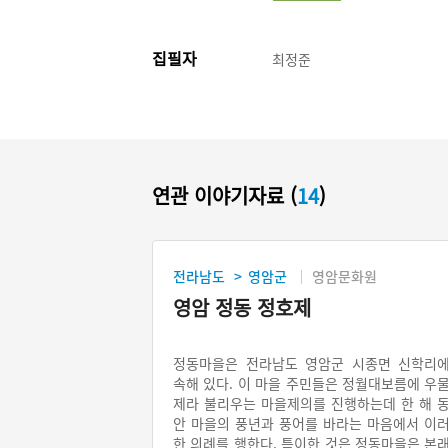
집필자
최정준
연관 이야기자료 (
14
)
전라남도
영암군
영암문화원
>
영암 정동 정호제
정동마을은 전라남도 영암군 시종면 신학리
속해 있다. 이 마을 주민들은 정월대보름에 우
제라 불리우는 마을제의를 진행하는데 한 해 
안 마을의 풍년과 풍어를 바라는 마음에서 이
한 의례를 행한다. 특이한 것은 정동마을은 본