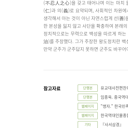
(不忍人之心)을 갖고 태어나며 이는 마치 물
(仁)과 의(義)로 요약되며, 사회적인 차원
생각해서 아는 것이 아닌 자연스럽게 선(善)
한 본성을 잃지 않고 사단을 확충하여 본래
정치적으로는 무력으로 백성을 따르게 하는
治)를 주장했다. 그가 주장한 왕도정치란 백
만약 군주가 군주답지 못하면 군주도 바꾸어
참고자료
유교대사전편찬위원
단행본
임종욱. 중국역대 
단행본
"맹자." 한국민족
웹페이지
한국역대인물종합정보
웹페이지
『사서삼경』
기타