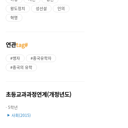
왕도정치
성선설
인의
혁명
연관
tag#
#맹자
#중국유학자
#중국의 유학
초등교과과정연계(개정년도)
· 5학년
사회(2015)
▶