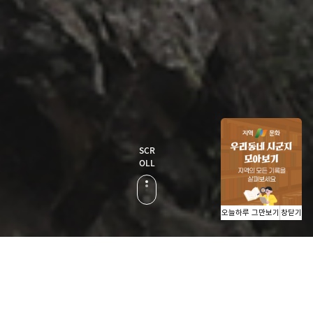
SCR
OLL
오늘하루 그만보기
창닫기