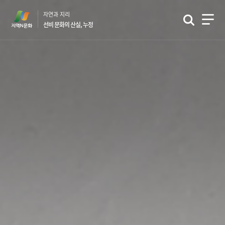
본
자연과 지리
문
선비 문화의 산실, 누정
바
로
가
기