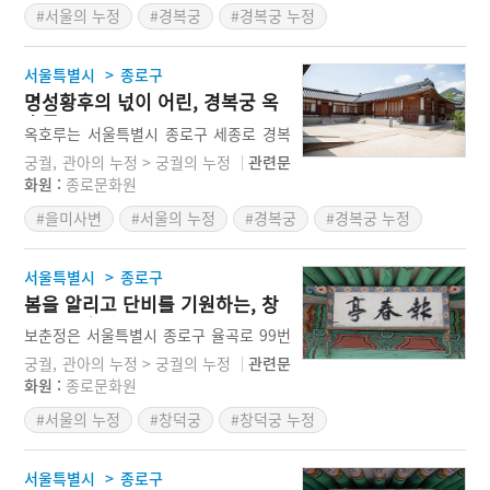
#서울의 누정
#경복궁
#경복궁 누정
이다. 이곳에서 경치를 감상하며 휴식을
취하기도 하고, 책을 열람하기도 하고, 외
국 사신들을 접견하기도 하였다.
>
서울특별시
종로구
명성황후의 넋이 어린, 경복궁 옥
호루
옥호루는 서울특별시 종로구 세종로 경복
궁 내에 있는 건청궁 곤녕합에 딸린 누각
궁궐, 관아의 누정 > 궁궐의 누정
관련문
이다. 본래 1873년(고종 10)에 건청궁 건
화원 :
종로문화원
립 때 세워졌으나, 명성황후가 시해된 을
#을미사변
#서울의 누정
#경복궁
#경복궁 누정
미사변의 현장으로서 1909년 일제에 의해
강제로 헐렸다. 2007년 건청궁 복원 때 옥
호루도 복원되었다
>
서울특별시
종로구
봄을 알리고 단비를 기원하는, 창
덕궁 보춘정
보춘정은 서울특별시 종로구 율곡로 99번
지 창덕궁 내 성정각에 딸려 있는 누각이
궁궐, 관아의 누정 > 궁궐의 누정
관련문
다. 보춘정 건물의 다른 면에 희우루라는
화원 :
종로문화원
편액이 걸려있다. 이 누각은 봄이 옴을 알
#서울의 누정
#창덕궁
#창덕궁 누정
리고, 가뭄 때 단비를 기원하는 누각이다.
조선 숙종대에 지어진 누각이다.
>
서울특별시
종로구