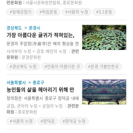
르는 말로, 정자의 이름과도 의미가 잘 통
자이다. 서울특별시유형문화재 제73호이
련문화원 :
서울시문화원연합회, 종로문화원
한다.
다. 팔각정의 건립 시기는 기록이 없어 정
#일제강점기
#독립운동
#서울의 누정
#3.1운동
확하게 알지 못하나, 탑골공원이 조성된
이후인 1902년 이후에 설립된 것으로 추
정된다. 조선말기의 근대 건축가 심의석
>
경상북도
문경시
(沈宜碩:1854~1924)이 건축하였다. 일
가장 아름다운 글귀가 적혀있는,
제시대 때 팔각정에서 3·1운동의 민족대
문경 주암정
표가 독립선언서를 낭독하고 시민들이 만
문경의 주암정(舟巖亭)은 배의 형상을 한
세 운동에 참여하였던 곳으로 역사적 의미
바위 위에 지어진 정자이다. 주암정은 문
사대부의 누정 > 강호 해안의 누정
관련
가 깊은 곳이다.
화재로 지정된 오래된 건물도 아니고, 정
문화원 :
문경문화원
자의 주인도 널리 알려진 인물이 아니다.
#경상북도 누정
#연꽃이 아름다운 곳
#문경 가볼만한곳
하지만 주암정은 우리나라 누정을 말할 때
빼놓을 수 없는 건축물이다. 군자의 꽃이
라는 연꽃. 그 연꽃이 만개한 연못에 우뚝
>
서울특별시
종로구
하게 한 척의 배가 정박해있는 모습은 천
농민들의 삶을 헤아리기 위해 만
상의 세계를 보는 것 같다. 주암정에 올라
든 초가 정자, 창덕궁 청의정
서면 마치 극락이나 천국에서 배를 타고
청의정은 서울특별시 종로구 창덕궁 내에
아름다운 연꽃 밭을 유람하고 있는 것 같
있는 조선시대의 정자이다. 1636년(인조
궁궐, 관아의 누정 > 궁궐의 누정
관련문
다. 거기에 어느 누정 보다 아름다운 글귀
14)에 건립되었다. 초가지붕의 정자이다.
화원 :
종로문화원
가 눈길을 끈다.
일종의 농민의 휴식처인 모정과도 같다.
#서울의 누정
#창덕궁
#창덕궁 누정
이러한 모정을 창덕궁 후원 깊숙한 곳에
만든 것은 군주가 농민의 정서를 체험하