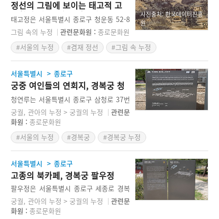
정선의 그림에 보이는 태고적 고
해 현재의 위치로 이건하면서 영평정으로
요함이 깃든, 서울 태고정
사진출처: 한국데이터진흥
개칭하였다. 1774년(영조 50년)에는 영산
태고정은 서울특별시 종로구 청운동 52-8
원
강의 조수를 끌어당긴다는 의미의 만호정
번지, 지금의 청운초등학교 뒤편에 있었던
그림 속의 누정
관련문화원 :
종로문화원
으로 개칭되어 오늘에 이르고 있다. 만호
조선시대의 정자이다. 이곳은 조선시대에
정을 중심으로 향약과 동규가 마련되어 오
#서울의 누정
#겸재 정선
#그림 속 누정
청풍계라 불리던 골짜기로 19세기 세도정
늘날까지도 그 전통이 이어져 오고 있다.
치의 상징 안동김씨들의 세거지가 있었던
곳이다. 1608년(선조 41)에 병자호란 때
>
서울특별시
종로구
순절한 김상용이 자신의 집에 지은 정자이
궁중 여인들의 연회지, 경복궁 청
다. 정자명은 ‘산이 고요하니 태고(太古)
연루
와 같다.’라는 중국 북송대 문인 당경의 시
청연루는 서울특별시 종로구 삼청로 37번
귀에서 따왔다. 당시 한양 도성 내의 산천
지 경복궁 내에 있는 누각이다. 원래 대비
궁궐, 관아의 누정 > 궁궐의 누정
관련문
중 으뜸인 명소로 꼽히었다. 정선이 장동
의 거처인 자경전 내에 딸린 부속 건물이
화원 :
종로문화원
에서 자라 이곳의 명소를 그림으로 남겨
다. 1888년(고종 25)에 지어졌다. 경회루
놓았는데, 태고정도 정선의 그림을 통해
#서울의 누정
#경복궁
#경복궁 누정
에서 왕과 신하들이 연회를 베풀었던 반면
그 모습을 알 수가 있다.
에 청연루에서는 대비, 왕비, 공주, 군부인
등 궁중 여인들의 연회 장소로 사용되었
>
서울특별시
종로구
다.
고종의 북카페, 경복궁 팔우정
팔우정은 서울특별시 종로구 세종로 경복
궁 내에 있는 팔각 2층 정자이다. 고종의
궁궐, 관아의 누정 > 궁궐의 누정
관련문
서재로 쓰였던 집우재에 딸려 있는 정자
화원 :
종로문화원
로, 일종의 북카페와 같은 역할을 한 정자