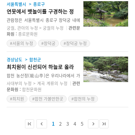
고, 그해 농사가 풍년인가 흉년인가를 가
>
서울특별시
종로구
늠하려는 마음의 자세가 반영된 것이다.
연못에서 뱃놀이를 구경하는 정
자, 창덕궁 관람정
관람정은 서울특별시 종로구 창덕궁 내에
있는 정자이다. 나뭇잎 모양의 초록색 현
궁궐, 관아의 누정 > 궁궐의 누정
관련문
판이 있는 부채꼴 정자이다. 기단과 마루
화원 :
종로문화원
는 물론 지붕까지 모두 부채꼴 형태로, 창
#서울의 누정
#창덕궁
#창덕궁 누정
덕궁 내 다른 정자들이 대부분 사각 혹은
육각인 점과 비교할 때 매우 특이한 구조
#서울 가볼만한곳
를 하고 있다. 정자명의 ‘관람(觀纜)’의
>
경상남도
합천군
‘람’은 닻줄을 가리키며, 여기서는 뱃놀이
최치원이 신선되어 하늘로 올라
를 의미한다. 따라서 관람정은 뱃놀이를
간, 합천 농산정
구경하는 정자라는 의미이다. 아마도 이곳
합천 농산정(籠山亭)은 우리나라에서 가
에 배를 띄우고 노닐면서 경치를 즐겼던
장 아름다운 4대 계곡인 가야산 홍류동 계
사대부의 누정 > 계곡 계류의 누정
관련
것으로 보인다. 1908년을 전후하여 조성
곡 입구에 있다. 해인사가 있는 곳이다. 농
문화원 :
합천문화원
된 것으로 보인다.
산정의 주인은 최치원이다. 그의 호 고운
#최치원
#합천 가볼만한곳
#합천의 누정
(孤雲)에서 보듯이 구름 같은 삶을 살았던
#경상남도 누정
그였다. 신라의 골품제 굴레에 갇혀 자신
의 포부를 펼치지 못한 그는 전국을 떠돌
며 마지막으로 머물렀던 곳이 바로 농산정
1
2
3
4
5
이다. 이곳에서 세속의 티끌 다 털어내고
홀연히 신선이 되어 하늘로 올라갔다는 전