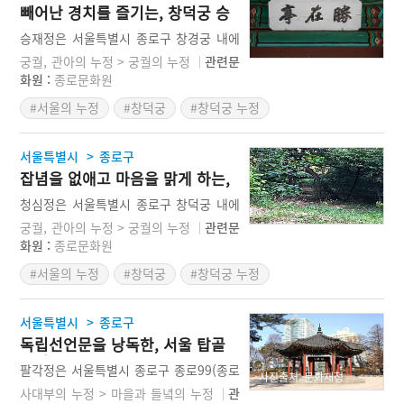
빼어난 경치를 즐기는, 창덕궁 승
재정
승재정은 서울특별시 종로구 창경궁 내에
있는 정자이다. 조선 순종 때 연못을 새로
궁궐, 관아의 누정 > 궁궐의 누정
관련문
파고 관람정을 지을 때 함께 지어진 것으
화원 :
종로문화원
로 보인다. ‘승재(勝在)’의 ‘승’자는 아름답
#서울의 누정
#창덕궁
#창덕궁 누정
고 빼어난 경치나 고적을 가리킨다. 따라
서 승재정은 빼어난 경치가 있는 정자라는
의미이다.
>
서울특별시
종로구
잡념을 없애고 마음을 맑게 하는,
창덕궁 청심정
청심정은 서울특별시 종로구 창덕궁 내에
있는 조선시대의 정자이다. 이곳은 원래
궁궐, 관아의 누정 > 궁궐의 누정
관련문
천수정(淺愁亭)의 옛터로, 1688년(숙종 1
화원 :
종로문화원
4)에 세우고 청심정으로 이름을 고쳤다.
#서울의 누정
#창덕궁
#창덕궁 누정
청심(淸心)’이란 잡념을 없애 마음을 깨끗
이 한다는 의미이다. 정자 남쪽 뜰에 빙옥
지(氷玉池)라는 이름의 연못이 있고, 연못
>
서울특별시
종로구
가에 돌 거북 한 마리가 있는데, 거북 등에
독립선언문을 낭독한, 서울 탑골
빙옥지(氷玉池)라고 각자되어 있다. 빙옥
공원 팔각정
은 얼음과 옥을 아우르는 말이자 티끌 하
팔각정은 서울특별시 종로구 종로99(종로
사진출처: 문화재청
나 찾을 수 없을 정도로 맑고 깨끗함을 이
2가) 탑골공원 내에 있는 조선 말기의 정
사대부의 누정 > 마을과 들녘의 누정
관