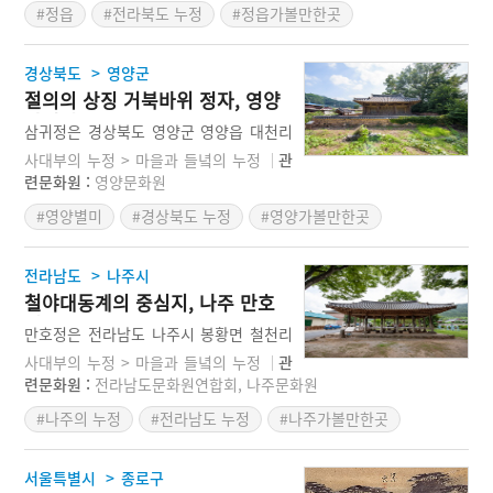
#정읍
#전라북도 누정
#정읍가볼만한곳
(蓮亭)이라고도 한다. 최초의 창건 연대는
정확히 알 수 없으나 역사가 오래된 정자
이다. 군자정은 고장의 운명과 관련된 향
>
경상북도
영양군
운설화(鄕運說話)의 대표적인 정자로, 고
절의의 상징 거북바위 정자, 영양
을의 운명을 길하게 하기 위해 연정을 파
삼귀정
고 정자를 개보수한 설화와 역사를 함께한
삼귀정은 경상북도 영양군 영양읍 대천리
정자이다. 군자정이란 정자명은 주돈이의
945에 있는 조선시대의 정자이다. 경상북
사대부의 누정 > 마을과 들녘의 누정
관
「애련설」에서 유래한 것으로, 연꽃을 군
도시도유형문화재 제232호로 지정되어
련문화원 :
영양문화원
자의 꽃이라 칭한데서 연정을 군자정이라
있다. 용계(龍溪) 오흡(吳潝:1576~1641)
#영양별미
#경상북도 누정
#영양가볼만한곳
하였다.
이 병자호란 때 남한산성이 함락되고 인조
가 삼전도에서 항복하자 비분강개하여 세
#영양축제
상과의 인연을 끊고 고향인 영양군 영양읍
>
전라남도
나주시
대천리 반월산 아래에 초가 정자를 짓고
철야대동계의 중심지, 나주 만호
은거하였다. 이후 후손들이 기와집으로 개
정
축하여 오늘에 이른다. 삼귀정이란 정자명
만호정은 전라남도 나주시 봉황면 철천리
은 삼귀정 앞에 정자를 등에 업은 듯한 형
343-1번지에 있는 조선시대의 정자이다.
사대부의 누정 > 마을과 들녘의 누정
관
상의 세 거북바위가 엎드려 있는 모습에서
전라남도기념물 제145호이다. 고려 초기
련문화원 :
전라남도문화원연합회, 나주문화원
유래하였다.
에 원일정이 있던 자리에 조선 전기의 무
#나주의 누정
#전라남도 누정
#나주가볼만한곳
신 서지(徐祉:1468~1537)가 무송정이라
는 정자를 창건하였다. 이후에 정자명은
쾌심정으로 고쳐졌으며, 1601년(선조 34)
>
서울특별시
종로구
에 임진왜란으로부터 정자를 보호하기 위