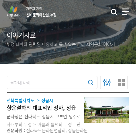
본
자연과 지리
문
선비 문화의 산실, 누정
바
로
가
이야기자료
기
누정 테마와 관련된 다양하고 특색 있는 우리 지역문화 이야기
>
전북특별자치도
정읍시
향운설화의 대표적인 정자, 정읍
군자정
군자정은 전라북도 정읍시 고부면 영주로
532-7(고부리)에 있는 조선시대의 정자이
사대부의 누정 > 마을과 들녘의 누정
관
다. 전라북도유형문화재 제133호이다. 사
련문화원 :
전라북도문화원연합회, 정읍문화원
방이 연못으로 둘러 싸인 정자여서 연정