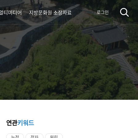
멀티미디어
지방문화원 소장자료
로그인
연관
키워드
누정
정자
원림