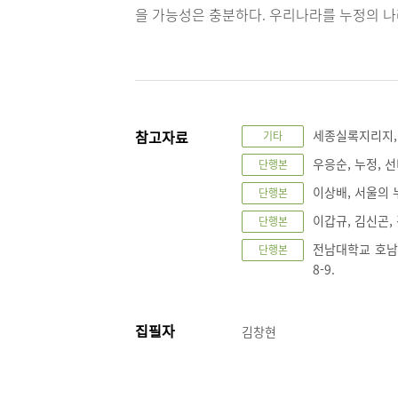
을 가능성은 충분하다. 우리나라를 누정의 나
참고자료
세종실록지리지,
기타
우응순, 누정, 선
단행본
이상배, 서울의 누정
단행본
이갑규, 김신곤, 김
단행본
전남대학교 호남한
단행본
8-9.
집필자
김창현