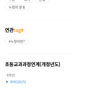
누정의 분포
연관
tag#
#누정이란?
초등교과과정연계(개정년도)
· 6학년
국어(2015)
▶