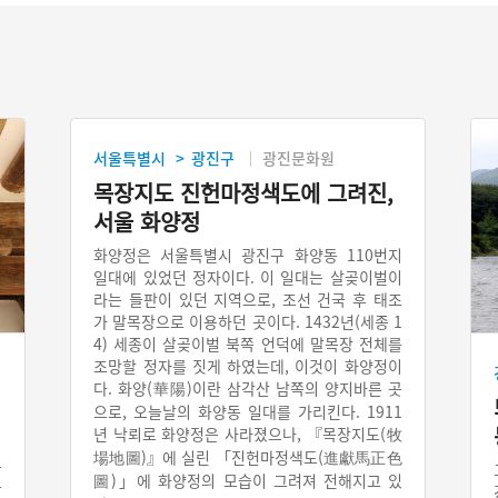
서울특별시
광진구
광진문화원
>
목장지도 진헌마정색도에 그려진,
서울 화양정
화양정은 서울특별시 광진구 화양동 110번지
일대에 있었던 정자이다. 이 일대는 살곶이벌이
라는 들판이 있던 지역으로, 조선 건국 후 태조
가 말목장으로 이용하던 곳이다. 1432년(세종 1
4) 세종이 살곶이벌 북쪽 언덕에 말목장 전체를
조망할 정자를 짓게 하였는데, 이것이 화양정이
다. 화양(華陽)이란 삼각산 남쪽의 양지바른 곳
으로, 오늘날의 화양동 일대를 가리킨다. 1911
년 낙뢰로 화양정은 사라졌으나, 『목장지도(牧
場地圖)』에 실린 「진헌마정색도(進獻馬正色
누
圖)」에 화양정의 모습이 그려져 전해지고 있
을