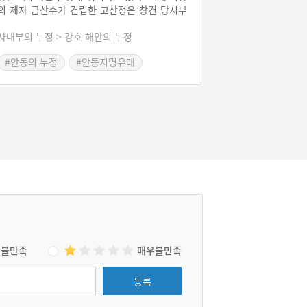
의 제자 금산수가 건립한 고산정은 창건 당시부
터 안동의 대표적인 절경으로 알려져 퇴계를 비
사대부의 누정 > 강호 해안의 누정
롯한 많은 선비들이 자주 왕래하며 남긴 시가 수
백 수에 달한다. 청량산을 유난히 좋아했던 퇴계
#안동의 누정
#안동지명유래
이황도 고산정을 자주 왕래하며 여러 편의 시를
#경상북도 누정
#안동가볼만한곳
남겼다.
#드라마 촬영지
불만족
매우불만족
등록