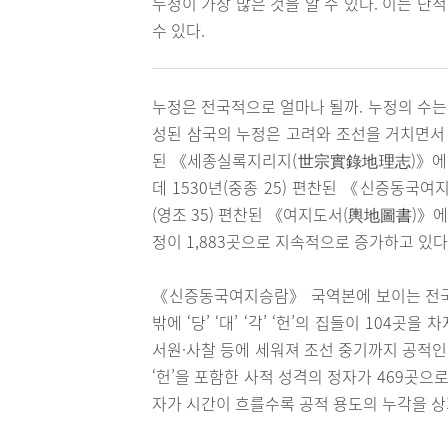
누정이 가장 많은 것을 알 수 있다. 이는 
수 있다.
누정은 전국적으로 얼마나 될까. 누정의 수는
성된 삼국의 누정은 고려와 조선을 거치면서 
된 《세종실록지리지(世宗實錄地理志)》에 의
데 1530년(중종 25) 편찬된 《신증동국여
(영조 35) 편찬된 《여지도서(輿地圖書)》에는
정이 1,883곳으로 지속적으로 증가하고 있다
《신증동국여지승람》 국역본에 보이는 전국 8
밖에 ‘당’ ‘대’ ‘각’ ‘헌’의 집들이 104
서원·사찰 등에 세워져 조선 중기까지 공적인 성격
‘헌’을 포함한 사적 성격의 정자가 469곳으
자가 시간이 흐를수록 공적 용도의 누각을 상회