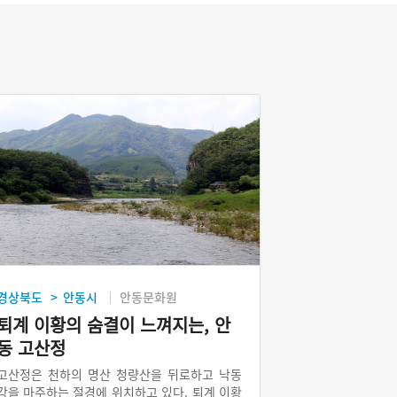
경상북도
안동시
안동문화원
>
퇴계 이황의 숨결이 느껴지는, 안
동 고산정
고산정은 천하의 명산 청량산을 뒤로하고 낙동
강을 마주하는 절경에 위치하고 있다. 퇴계 이황