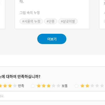
다.
집
은
대
그림 속의 누정
가
의
#서울의 누정
#단종
#살곶이벌
반
#그림 속 누정
된
더보기
스에 대하여 만족하십니까?
만족
보통