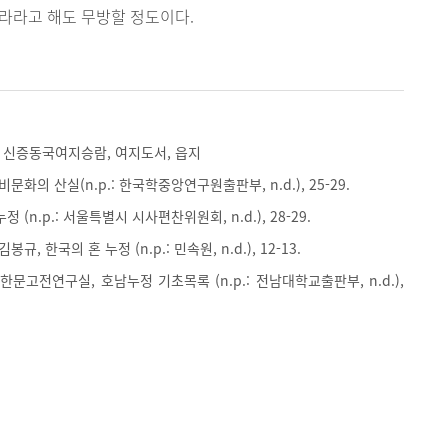
라라고 해도 무방할 정도이다.
 신증동국여지승람, 여지도서, 읍지
비문화의 산실(n.p.: 한국학중앙연구원출판부, n.d.), 25-29.
 (n.p.: 서울특별시 시사편찬위원회, n.d.), 28-29.
봉규, 한국의 혼 누정 (n.p.: 민속원, n.d.), 12-13.
문고전연구실, 호남누정 기초목록 (n.p.: 전남대학교출판부, n.d.),