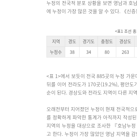
누정의 전국적 분포 상황을 보면 영남과 호남
에 누정이 가장 많은 것을 알 수 있다. 《
<표1 조선 
지역
경도
경기도
충청도
경상도
누정수
38
34
80
263
<표 1>에서 보듯이 전국 885곳의 누정 가운
뒤를 이어 전라도가 170곳(19.2%), 평안도가 1
순이 된다. 경상도와 전라도 지역이 다른 지역
오래전부터 지어졌던 누정이 현재 전국적으로 
를 정확하게 파악한 통계가 아직까지 작성된 
지역의 누정을 대상으로 조사한 『호남누정 
고 한다. 누정이 가장 많았던 영남 지역을 