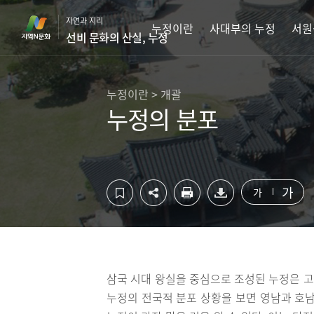
컨
하
자연과 지리
텐
단
누정이란
사대부의 누정
서원
선비 문화의 산실, 누정
츠
영
영
역
역
바
바
로
누정이란 > 개괄
로
가
누정의 분포
가
기
기
가
가
삼국 시대 왕실을 중심으로 조성된 누정은 
누정의 전국적 분포 상황을 보면 영남과 호남