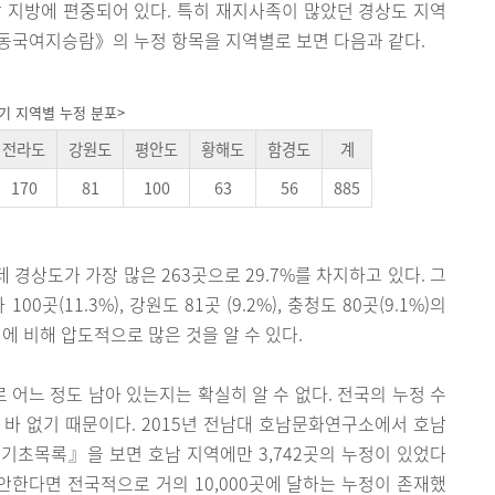
 지방에 편중되어 있다. 특히 재지사족이 많았던 경상도 지역
신증동국여지승람》의 누정 항목을 지역별로 보면 다음과 같다.
중기 지역별 누정 분포>
전라도
강원도
평안도
황해도
함경도
계
170
81
100
63
56
885
데 경상도가 가장 많은 263곳으로 29.7%를 차지하고 있다. 그
00곳(11.3%), 강원도 81곳 (9.2%), 충청도 80곳(9.1%)의
에 비해 압도적으로 많은 것을 알 수 있다.
어느 정도 남아 있는지는 확실히 알 수 없다. 전국의 누정 수
바 없기 때문이다. 2015년 전남대 호남문화연구소에서 호남
기초목록』을 보면 호남 지역에만 3,742곳의 누정이 있었다
감안한다면 전국적으로 거의 10,000곳에 달하는 누정이 존재했