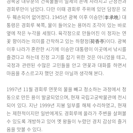
경복궁 대부분의 건축물들이 일제의 손에 사라지고 근정전과
경회루만이 남았다. 다만 이때 경회루 주위에 있던 담장은 모
두 훼손되어 없어졌다. 1945년 광복 이후 이승만(李承晩) 대
통령은 경회루 북쪽, 물이 들어오는 용머리 조각이 있는 바로
옆에 작은 누각을 세웠다. 육각정으로 만들어진 이 정자는 연
꽃 향이라는 의미를 간작하고 있는 하향정(荷香亭)이다. 광복
이후 나라가 혼란한 시기에 이승만 대통령이 이곳에서 낚시를
즐겼다고 하는데 진정 고기를 잡기 위한 것은 아니었을 테고,
국정과 관련된 수많은 고민들을 안고 연꽃과 대화를 하면서
마음을 추스르고자 했던 것은 아닐까 생각해 본다.
1997년 11월 경회루 연못의 물을 빼고 청소하는 과정에서 청
동으로 만든 용이 발굴되었으며, 현재 국립고궁박물관에 전시
되어 있다. 지난 1999년 지붕 일부를 해체 수리하였고, 현재
는 제한적이지만 일반에게도 경회루에 올라가 주변을 살펴볼
수 있도록 개방하고 있어 옛 왕들이 누렸던 경치 감상의 즐거
움을 맛볼 수 있다.