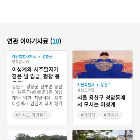
연관 이야기자료 (
10
)
>
강원특별자치도
평창군
평창문화원
이성계와 사주팔자가
같은 벌 임금, 평창 봉
두구니
>
서울특별시
용산구
강원도 평창군 진부면 봉산
용산문화원
리 봉두군(蜂頭君)은 이성
서울 용산구 청암동에
계와 얽힌 지명이다. 태조
이성계가 임금이 되어 생각
서 모시는 이성계
해 보니, 자신과 같은 사주
를 타고난 사람은 무엇을 할
#강원도 지명유래
#이성계
#인물신
까 궁금했다. 그래서 알아보
#평창지명유래
#부군당제
니 평창에 같은 사주팔자를
#예능프로그램 주요소재
타고난 사람이 있었다. 그는
벌을 친다고 했다. 벌통 300