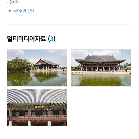
· 6학년
국어(2015)
▶
멀티미디어자료 (
3
)