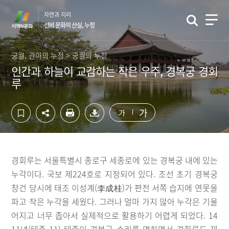
컨
하
자연과 지리
텐
단
선비 문화의 산실, 누정
츠
영
영
역
역
바
궁궐, 관아의 누정 > 궁궐의 누정
바
로
인간과 하늘이 교감하는 작은 우주, 경복궁 경회
로
가
루
가
기
기
가
가
경회루는 서울특별시 종로구 세종로에 있는 경복궁 내에 있는
누각이다. 국보 제224호로 지정되어 있다. 조선 초기 경복궁
창건 당시에 태조 이성계(李成桂)가 편전 서쪽 습지에 연못을
파고 작은 누각을 세웠다. 그러나 얼마 가지 않아 누각은 기울
어지고 너무 좁아서 실제적으로 활용하기 어렵게 되었다. 14