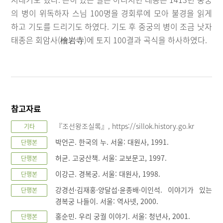
의 병이 위독하자 스님 100명을 경회루에 모아 불경을 읽게
하고 기도를 드리기도 하였다. 기도 후 중궁의 병이 조금 낫자
태종은 회암사(檜岩寺)에 토지 100결과 곡식을 하사하였다.
참고자료
『조선왕조실록』, https://sillok.history.go.kr
기타
박언곤. 한국의 누. 서울: 대원사, 1991.
단행본
허균. 고궁산책. 서울: 교보문고, 1997.
단행본
이강근. 경복궁. 서울: 대원사, 1998.
단행본
강경선·김재홍·양달섭·윤종배·이인석. 이야기가 있는
단행본
경복궁 나들이. 서울: 역사넷, 2000.
홍순민. 우리 궁궐 이야기. 서울: 청년사, 2001.
단행본