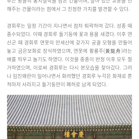
루는 왕들의 통치철학을 담은 건물이며, 살아 있는 교훈을 전
해주는 건물이라는 점에서 그 진정한 가치를 발견할 수 있다.
경회루는 일정 기간이 지나면서 점차 퇴락하여 갔다. 성종 때
중수되었다. 이때 경회루 돌기둥에 꽃과 용을 새겼다. 이후 연
산군 때 경회루 연못의 만세산에 갖가지 궁궐 모형을 만들어
놓고 금은보화로 장식하였으며, 연못에 황룡주(黃龍舟)라는
배를 띄우고 놀기도 하였다. 이것을 중종이 반정 이후 모두 철
거하였으며, 이로써 경회루는 다시 본모습을 찾아갔다. 그러
나 임진왜란이 일어나면서 화려했던 경회루 누각은 화재로 흔
적마저 사라지고 돌기둥만이 폐허로 남게 되었다.