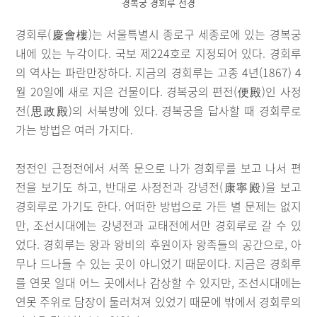
경복궁 경회루 전경
경회루(慶會樓)는 서울특별시 종로구 세종로에 있는 경복궁
내에 있는 누각이다. 국보 제224호로 지정되어 있다. 경회루
의 역사는 파란만장하다. 지금의 경회루는 고종 4년(1867) 4
월 20일에 새로 지은 건물이다. 경복궁의 편전(便殿)인 사정
전(思政殿)의 서북방에 있다. 경복궁을 답사할 때 경회루로
가는 방법은 여러 가지다.
정전인 근정전에서 서쪽 문으로 나가 경회루를 보고 나서 편
전을 보기도 하고, 반대로 사정전과 강녕전(康寧殿)을 보고
경회루로 가기도 한다. 어떠한 방법으로 가든 별 문제는 없지
만, 조선시대에는 강녕전과 교태전에서만 경회루로 갈 수 있
었다. 경회루는 왕과 왕비의 후원이자 왕족들의 공간으로, 아
무나 드나들 수 있는 곳이 아니었기 때문이다. 지금은 경회루
를 연못 일대 어느 곳에서나 감상할 수 있지만, 조선시대에는
연못 주위로 담장이 둘러쳐져 있었기 때문에 밖에서 경회루의