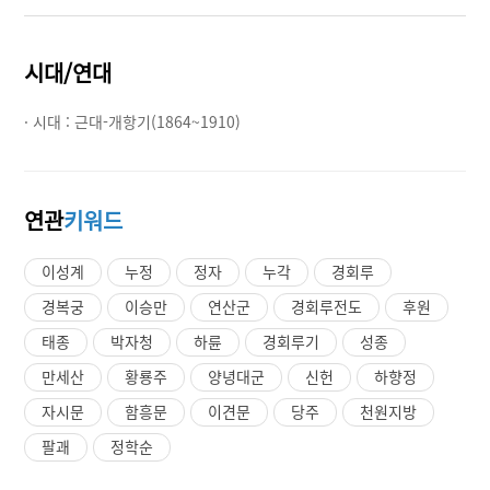
시대/연대
· 시대 :
근대-개항기(1864~1910)
연관
키워드
이성계
누정
정자
누각
경회루
경복궁
이승만
연산군
경회루전도
후원
태종
박자청
하륜
경회루기
성종
만세산
황룡주
양녕대군
신헌
하향정
자시문
함흥문
이견문
당주
천원지방
팔괘
정학순