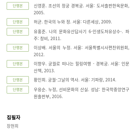
신영훈. 조선의 정궁 경복궁. 서울: 도서출판한옥문화,
단행본
2005.
허균. 한국의 누와 정. 서울: 다른세상, 2009.
단행본
유홍준. 나의 문화유산답사기 6-인생도처유상수-. 파
단행본
주: 창비, 2011.
이상배. 서울의 누정. 서울: 서울특별시사편찬위원회,
단행본
2012.
이향우. 궁궐로 떠나는 힐링여행 - 경복궁. 서울: 인문
단행본
산책, 2013.
황인희. 궁궐-그날의 역사. 서울: 기파랑, 2014.
단행본
우응순. 누정, 선비문화의 산실. 성남: 한국학중앙연구
단행본
원출판부, 2016.
집필자
장현희