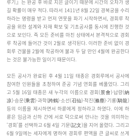
루기』는 완공 후 바로 지은 글이기 때문에 시간의 오차가 생
길 확률이 매우 적다. 따라서 1411년 8월 22일 경복궁을 수리
하라는 명령을 받고 먼저 연못을 파기 시작하면서, 경회루 착
공을 위한 설계와 자재 확보 및 기초공사를 동시에 진행한 것
으로 보인다. 즉 모든 준비를 마친 상태에서 본격적으로 경회
루 착공에 들어간 것이 2월로 생각된다. 이러한 준비 없이 경
회루 건물을 2월에 착공하여 불과 두 달 만인 4월에 완공한다
는 것은 불가능한 일이기 때문이다.
모든 공사가 완료된 후 4월 11일 태종은 경회루에서 공사에
참여한 인원들을 초청하여 준공 기념 연회를 베풀었다. 그리
고 5월 16일 태종은 새 누각의 이름으로 경회(景會)·납량(納
凉)·승운(乘雲)·과학(跨鶴)·소선(召仙)·척진(滌塵)·기룡(騎龍)
등의 이름을 제시하면서 하륜에게 정하라고 하였다. 이에 하
륜은 임금과 신하 간에 서로 덕으로써 만나는 것을 의미하는
‘경회’를 선택하고 6월 4일 기문(記文)을 지어 올렸다. 그리고
6월 9일에는 세자에게 명하여 경회루 편액을 큰 글씨로 쓰게