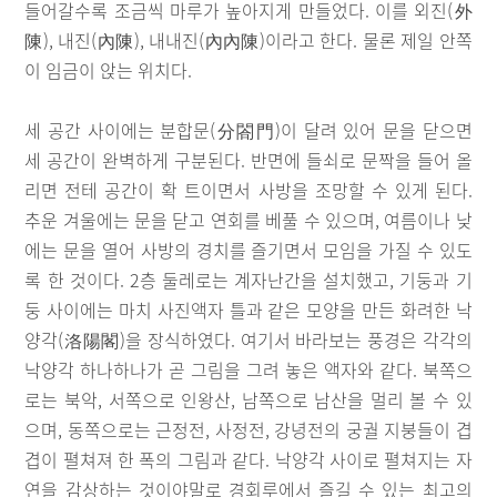
들어갈수록 조금씩 마루가 높아지게 만들었다. 이를 외진(外
陳), 내진(內陳), 내내진(內內陳)이라고 한다. 물론 제일 안쪽
이 임금이 앉는 위치다.
세 공간 사이에는 분합문(分閤門)이 달려 있어 문을 닫으면
세 공간이 완벽하게 구분된다. 반면에 들쇠로 문짝을 들어 올
리면 전테 공간이 확 트이면서 사방을 조망할 수 있게 된다.
추운 겨울에는 문을 닫고 연회를 베풀 수 있으며, 여름이나 낮
에는 문을 열어 사방의 경치를 즐기면서 모임을 가질 수 있도
록 한 것이다. 2층 둘레로는 계자난간을 설치했고, 기둥과 기
둥 사이에는 마치 사진액자 틀과 같은 모양을 만든 화려한 낙
양각(洛陽閣)을 장식하였다. 여기서 바라보는 풍경은 각각의
낙양각 하나하나가 곧 그림을 그려 놓은 액자와 같다. 북쪽으
로는 북악, 서쪽으로 인왕산, 남쪽으로 남산을 멀리 볼 수 있
으며, 동쪽으로는 근정전, 사정전, 강녕전의 궁궐 지붕들이 겹
겹이 펼쳐져 한 폭의 그림과 같다. 낙양각 사이로 펼쳐지는 자
연을 감상하는 것이야말로 경회루에서 즐길 수 있는 최고의