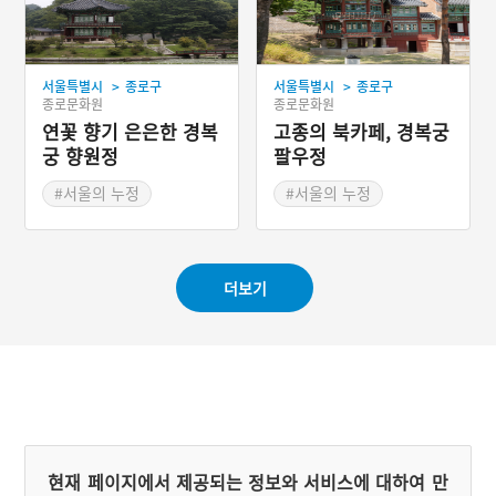
개면 그 안의 벌수가 백성수
보다 더 많을 듯도 싶었다.
태조는 사주팔자가 있다는
걸 깨달았다. 그래서 그 사
>
>
서울특별시
종로구
서울특별시
종로구
람에게 '벌들의 임금'이라는
종로문화원
종로문화원
뜻의 봉두군을 내려주었고,
나중에 그 사람이 살던 마을
연꽃 향기 은은한 경복
고종의 북카페, 경복궁
이름이 되었다.
궁 향원정
팔우정
#서울의 누정
#서울의 누정
#연꽃이 아름다운 곳
#경복궁
#경복궁 누정
#경복궁 누정
#드라마 촬영지
더보기
현재 페이지에서 제공되는 정보와 서비스에 대하여 만