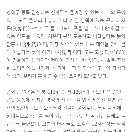
경회루 동쪽 담장에는 경회루로 들어갈 수 있는 세 개의 문이
있고, 모두 돌다리가 놓여 있다. 제일 남쪽에 있는 문이 자시
문(資始門)으로 다른 돌다리보다 폭을 넓게 하여 왕이 갈 수
있는 어도를 두었다. 가운데 문은 포용하고 너그럽다는 뜻의
함홍문(含弘門)이며, 가장 북쪽에 있는 문은 대인을 만나 봄
이 이롭다는 뜻의 이견문(利見門)이다. 모두 고종 5년(1868)
에 만들어진 문이지만 현대에 와서 복원하였다. 세 벌로 조성
된 돌다리의 돌난간과 네 귀에는 짐승 모양의 조각이 장식되
어 있다. 우리가 흔히 볼 수 없는 코끼리 모양도 있다.
경회루 연못은 남북 113m, 동서 128m의 네모난 연못이다.
연못 동쪽에 위치한 방형의 커다란 섬 위에 세워진 정면 7칸,
측면 5칸의 규모의 2층 누각 건물이 경회루다. 누각 둘레에는
장대석으로 축대를 쌓아 기단을 만들었고, 돌 기단 둘레도 돌
난간을 둘렀으며, 모퉁이마다 돌로 조각한 12지신상을 장식
하였다. 또 돌난간은 하엽동자(荷葉童子)와 팔각의 돌란대로