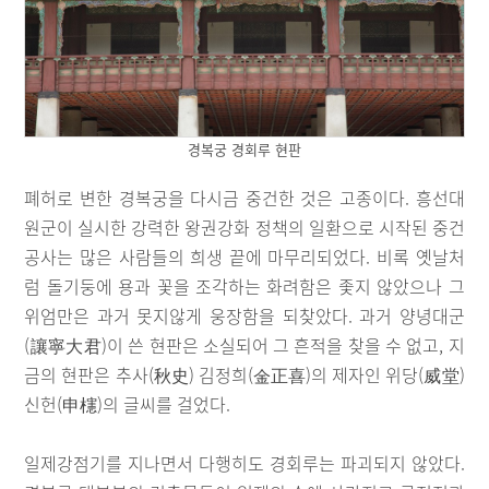
경복궁 경회루 현판
폐허로 변한 경복궁을 다시금 중건한 것은 고종이다. 흥선대
원군이 실시한 강력한 왕권강화 정책의 일환으로 시작된 중건
공사는 많은 사람들의 희생 끝에 마무리되었다. 비록 옛날처
럼 돌기둥에 용과 꽃을 조각하는 화려함은 좇지 않았으나 그
위엄만은 과거 못지않게 웅장함을 되찾았다. 과거 양녕대군
(讓寧大君)이 쓴 현판은 소실되어 그 흔적을 찾을 수 없고, 지
금의 현판은 추사(秋史) 김정희(金正喜)의 제자인 위당(威堂)
신헌(申櫶)의 글씨를 걸었다.
일제강점기를 지나면서 다행히도 경회루는 파괴되지 않았다.