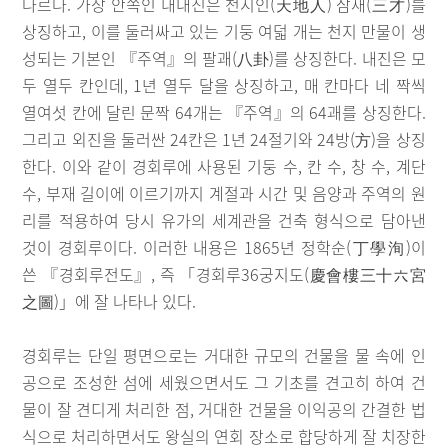
다르다. 가장 안쪽인 내내진은 천지인(天地人) 삼재(三才)를
상징하고, 이를 둘러싸고 있는 기둥 여덟 개는 천지 만물이 생
성되는 기본인 『주역』의 팔괘(八卦)를 상징한다. 내진은 모
두 열두 칸인데, 1년 열두 달을 상징하고, 매 칸마다 네 짝씩
열여섯 칸에 달린 문짝 64개는 『주역』의 64괘를 상징한다.
그리고 외진을 둘러싼 24칸은 1년 24절기와 24방(方)을 상징
한다. 이와 같이 경회루에 사용된 기둥 수, 칸 수, 창 수, 계단
수, 부재 길이에 이르기까지 계절과 시간 및 음양과 주역의 원
리를 적용하여 당시 유가의 세계관을 건축 형식으로 담아낸
것이 경회루이다. 이러한 내용은 1865년 정학순(丁學洵)이
쓴 『경회루전도』, 즉 「경회루36궁지도(慶會樓三十六宮
之圖)」에 잘 나타나 있다.
경회루는 단일 평면으로는 거대한 규모의 건물을 물 속에 인
공으로 조성한 섬에 세웠으면서도 그 기초를 견고히 하여 건
물이 잘 견디게 처리한 점, 거대한 건물을 이익공의 간결한 법
식으로 처리하면서도 왕실의 연회 장소로 합당하게 잘 치장한