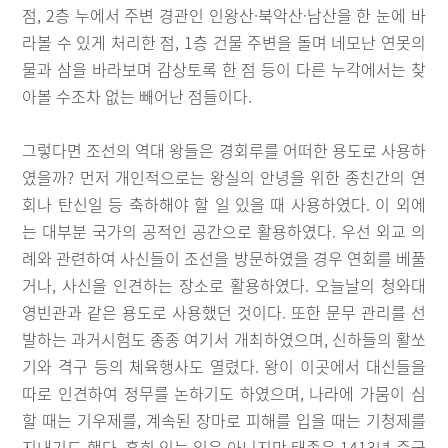
점, 2층 누에서 주변 경관인 인왕산·북악산·남산을 한 눈에 바
라볼 수 있게 처리한 점, 1층 건물 주변을 돌며 네모난 연못의
물과 삼을 바라보며 감상토록 한 점 등이 다른 누각에서는 찾
아볼 수조차 없는 빼어난 점들이다.
그렇다면 조선의 역대 왕들은 경회루를 어떠한 용도로 사용하
였을까? 먼저 개인적으로는 왕실의 안녕을 위한 종친간의 연
회나 탄신일 등 축하해야 할 일 있을 때 사용하였다. 이 외에
는 대부분 국가의 공적인 공간으로 활용하였다. 우선 외교 의
례와 관련하여 사신들이 조선을 방문하였을 경우 연회를 베풀
거나, 사신을 인견하는 장소로 활용하였다. 오늘날의 청와대
영빈관과 같은 용도로 사용했던 것이다. 또한 문무 관리를 선
발하는 과거시험도 종종 여기서 개최하였으며, 신하들의 활쏘
기와 격구 등의 체육행사도 열렸다. 왕이 이곳에서 대신들을
따로 인견하여 정무를 논하기도 하였으며, 나라에 가뭄이 심
할 때는 기우제를, 계속된 장마로 피해를 입을 때는 기청제를
지내기도 했다. 흔히 있는 일은 아니지만 태종은 1413년 중궁