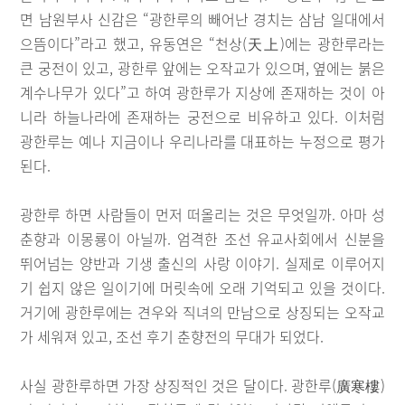
면 남원부사 신감은 “광한루의 빼어난 경치는 삼남 일대에서
으뜸이다”라고 했고, 유동연은 “천상(天上)에는 광한루라는
큰 궁전이 있고, 광한루 앞에는 오작교가 있으며, 옆에는 붉은
계수나무가 있다”고 하여 광한루가 지상에 존재하는 것이 아
니라 하늘나라에 존재하는 궁전으로 비유하고 있다. 이처럼
광한루는 예나 지금이나 우리나라를 대표하는 누정으로 평가
된다.
광한루 하면 사람들이 먼저 떠올리는 것은 무엇일까. 아마 성
춘향과 이몽룡이 아닐까. 엄격한 조선 유교사회에서 신분을
뛰어넘는 양반과 기생 출신의 사랑 이야기. 실제로 이루어지
기 쉽지 않은 일이기에 머릿속에 오래 기억되고 있을 것이다.
거기에 광한루에는 견우와 직녀의 만남으로 상징되는 오작교
가 세워져 있고, 조선 후기 춘향전의 무대가 되었다.
사실 광한루하면 가장 상징적인 것은 달이다. 광한루(廣寒樓)