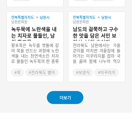
제의의 명칭은 당산제이다.
#전라북도 마을이야기
#출생설화
#시조설화
제의를 지내는 목적은 주민
#남원 진씨 출생담
들의 건강과 풍농이다. 제의
>
>
전북특별자치도
남원시
전북특별자치도
남원시
는 선출된 제관이 주도하며
남원문화원
남원문화원
제의과정에서는 축문을 읽
는다. 현재는 청년송 문화보
녹두묵에 노란색을 내
남도의 걸쭉하고 구수
존회와 주민들이 공동으로
는 치자로 물들인, 남
한 맛을 담은 서민 보
마을제의를 주관하고 있다.
원 황포묵
양식, 남원 추어탕
단절되었던 제의를 다시 복
황포묵은 녹두를 맷돌에 갈
전라북도 남원에서는 가을
원한 탓에 본래의 모습과는
아 묵을 만드는 과정에 노란
걷이를 마치면 겨울잠에 들
조금 다른 형태로 제의를 지
색을 내는 천연색소인 치자
어가는 미꾸라지를 잡아 국
내고 있긴 하나 나름대로 명
로 물들인 녹두묵의 한 종류
을 끓여 함께 나누어 먹으
맥을 유지하고 있다. 이 과
로 전라북도 남원시의 향토
며, 기운을 보충하고 겨울을
정에서 외지인들이 적극적
음식이다. 녹두묵에 치자로
대비하였다고 한다. 추어탕
#묵
#전라북도 별미
#보양식
#미꾸라지
인 참여를 하고 있으며 소원
물들인 것을 황포묵이라 하
은 지역별로 다양하지만 남
#남원 가볼만한곳
#추어탕
빌기 등의 행사를 함께 진행
고 물들이지 않은 녹두묵은
원 추어탕은 미꾸라지를 통
#전라북도 별미
하고 있다.
청포묵이라 한다.
째로 갈아서 된장에 버무린
시래기 등과 함께 끓여낸 것
#남원 가볼만한곳
더보기
이 특징으로 남원시의 향토
음식이다.