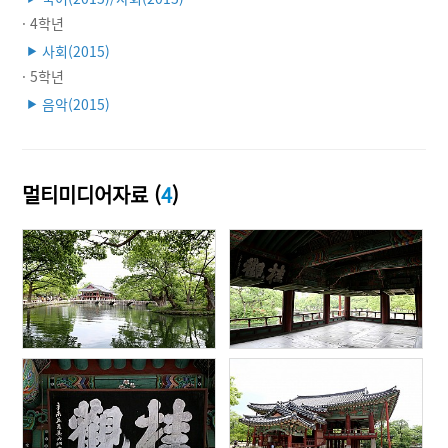
· 4학년
사회(2015)
▶
· 5학년
음악(2015)
▶
멀티미디어자료 (
4
)