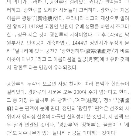
의 의미가 그러하고, 광한루에 걸려있는 커다란 편액들이 그
러하고, 광한루를 노래한 시문들이 그러하다. 광한루는 처음
이름은 광통루(廣通樓)였다. 우리나라 최고의 재상으로 알려
진 황희가 1418년 고향인 남원에 유배 생활을 하면서 조그마
한 누정을 지은 것이 광한루의 시작이었다. 그 후 1434년 남
원부사인 민여공이 개축하였고, 1444년 정인지가 누정에 올
라 “달나라에 있는 궁전인 ‘광한청허부(廣寒淸虛府)’가 바로
이곳이 아닌가”라고 그 아름다움을 월궁(月宮)에 비유한 것에
서 ‘광한루’라는 명칭이 유래되었다.
광한루의 누각에 오르면 사방 천지에 여러 편액과 현판들이
걸려있다. 광한루의 시문은 모두 200여 수가 넘는다고 한다.
그 중 가장 큰 글씨로 쓴 ‘광한루’, ‘계관(桂觀)’, ‘청허부(淸虛
府)’라는 편액이 눈에 띤다. 정면의 ‘광한루’ 편액은 선조의 사
위이자 영의정 신흠의 아들인 신익성이 쓴 것인데, 세 편액 모
두 달과 연관된 것이다. ‘광한루’와 ‘청허부’는 물론이고 ‘계
관’도 계수나무가 있는 달나라 신궁을 의미하는 것이다.