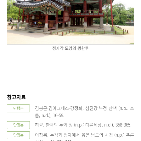
정자각 모양의 광한루
참고자료
김봉곤·김아그네스·강정화, 섬진강 누정 산책 (n.p.: 흐
단행본
름, n.d.), 16-59.
허균, 한국의 누와 정 (n.p.: 다른세상, n.d.), 358-365.
단행본
이창룡, 누각과 정자에서 읊은 남도의 시정 (n.p.: 푸른
단행본