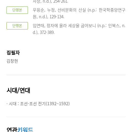
사상, n.d.), 254-261.
우응순, 누정, 선비문화의 산실 (n.p.: 한국학중앙연구
단행본
원, n.d.), 129-134.
임연태, 정자에 올라 세상을 굽어보니 (n.p.: 인북스, n.
단행본
d.), 372-389.
집필자
김창현
시대/연대
· 시대 :
조선-조선 전기(1392~1592)
연관
키워드