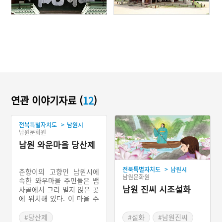
연관 이야기자료 (
12
)
>
전북특별자치도
남원시
남원문화원
남원 와운마을 당산제
>
전북특별자치도
남원시
춘향이의 고향인 남원시에
남원문화원
속한 와우마을 주민들은 뱀
남원 진씨 시조설화
사골에서 그리 멀지 않은 곳
에 위치해 있다. 이 마을 주
민들은 음력 초사흘이면 마
을의 신에게 제의를 지낸다.
#당산제
#설화
#남원진씨