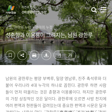
컨
하
자연과 지리
텐
단
선비 문화의 산실, 누정
츠
영
영
역
역
바
궁궐, 관아의 누정 > 관아의 누정
바
로
성춘향과 이몽룡이 그려지는, 남원 광한루
로
가
가
기
기
가
가
남원의 광한루는 평양 부벽루, 밀양 영남루, 진주 촉석루와 더
불어 우리나라 4대 누각의 하나로 꼽힌다. 광한루 하면 사람
들이 먼저 떠올리는 것은 춘향과 이몽룡이다. 하지만 광한루
의 가장 상징적인 것은 달이다. 광한루에 오르면 사방 천지에
여러 편액과 현판들이 걸려있는데 중요한 편액과 시문은 달과