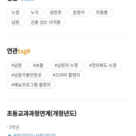
누정
누각
광한루
춘향가
이몽룡
남원
선을 넘는 녀석들
연관
tag#
#남원
#보물
#남원의 누정
#전라북도 누정
#남원가볼만한곳
#드라마 촬영지
#예능프로그램 촬영지
초등교과과정연계(개정년도)
· 3학년
국어(2015)/사회(2015)
▶