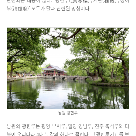
관련되는 내용이 많다. ‘광한루((廣寒樓)’,‘계관(桂觀)’,‘청허
부(淸虛府)’ 모두가 달과 관련된 명칭이다.
남원 광한루
남원의 광한루는 평양 부벽루, 밀양 영남루, 진주 촉석루와 더
불어 우리나라 4대 누각의 하나로 꼽힌다. 「광한루기」를 보