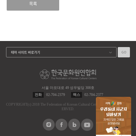
목록
GO
테마 사이트 바로가기
서울 마포대로 49 성우빌딩 308호
전화
02-704-2379
팩스
02-704-2377
COPYRIGHT
(c)
2018 The Federation of Korean Cultural Centers.
ALL RIGHT RES
ERVED.