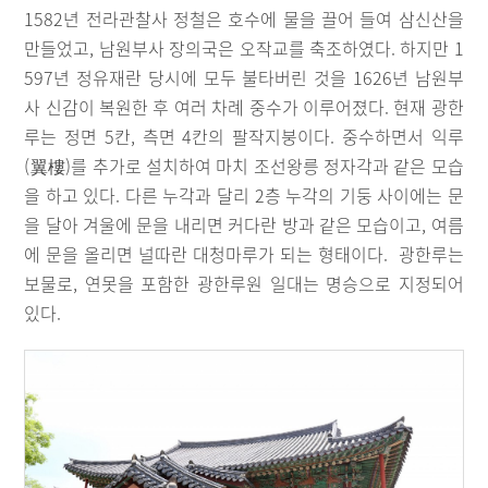
1582년 전라관찰사 정철은 호수에 물을 끌어 들여 삼신산을
만들었고, 남원부사 장의국은 오작교를 축조하였다. 하지만 1
597년 정유재란 당시에 모두 불타버린 것을 1626년 남원부
사 신감이 복원한 후 여러 차례 중수가 이루어졌다. 현재 광한
루는 정면 5칸, 측면 4칸의 팔작지붕이다. 중수하면서 익루
(翼樓)를 추가로 설치하여 마치 조선왕릉 정자각과 같은 모습
을 하고 있다. 다른 누각과 달리 2층 누각의 기둥 사이에는 문
을 달아 겨울에 문을 내리면 커다란 방과 같은 모습이고, 여름
에 문을 올리면 널따란 대청마루가 되는 형태이다. 광한루는
보물로, 연못을 포함한 광한루원 일대는 명승으로 지정되어
있다.