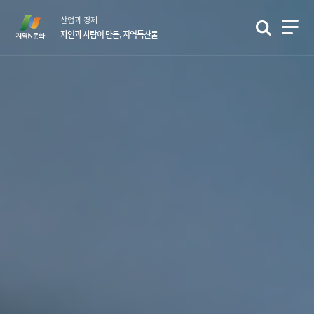
본
산업과 경제
문
자연과 사람이 만든, 지역특산물
바
로
가
기