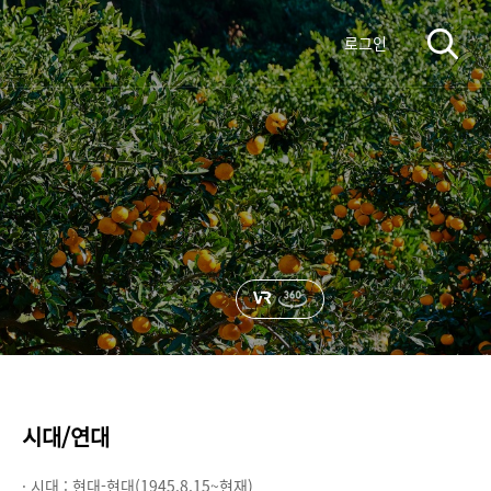
로그인
시대/연대
· 시대 :
현대-현대(1945.8.15~현재)