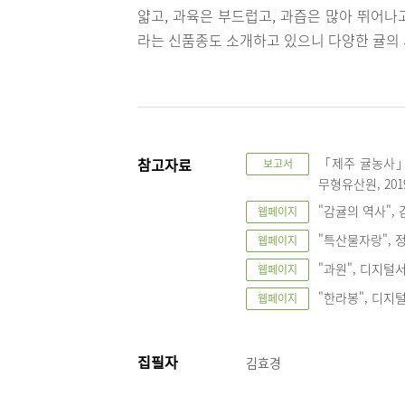
얇고, 과육은 부드럽고, 과즙은 많아 뛰어나
라는 신품종도 소개하고 있으니 다양한 귤의 
참고자료
「제주 귤농사」
보고서
무형유산원, 201
"감귤의 역사", 감귤
웹페이지
"특산물자랑", 정보
웹페이지
"과원", 디지털서귀
웹페이지
"한라봉", 디지털서
웹페이지
집필자
김효경