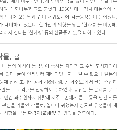
온주밀감에서 비롯되었다. 해방 이후 감귤 값이 치솟아 감귤나무
하여 ‘대학나무’라고도 불렸다. 1960년대 박정희 대통령이 감
 확산되어 오늘날과 같이 서귀포시에 감귤농장들이 들어섰다.
 재배하고 있는데, 한라산의 외형을 닮은 ‘한라봉’을 비롯해,
리까지 간다는 ‘천혜향’ 등의 신품종이 맛을 더하고 있다.
물, 귤
이나 등의 아시아 동남부에 속하는 지역과 그 주변 도서지역이
치해 있다. 귤이 언제부터 재배되었는지는 알 수 없으나 일본의
등에 신라 초기에 상세국(桑世國, 현 제주도)에서 귤을 수입하
과원을 두고 감귤을 진상하도록 하였다. 공납은 늘 문제를 품고
로 민간 과수원까지 침탈해 제주도민에게 큰 고통을 안긴 작물
 관심을 기울인 작물로, 얼마나 귀했는지 성균관 유생들이 제
 시험을 보는 황감제(黃柑製)가 있었을 정도이다.