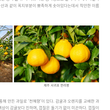
한라산과 같이 꼭지부분이 뾰족하게 솟아있다는데서 착안한 이름
제주 서귀포 한라봉
해 만든 과일로 ‘천혜향’이 있다. 감귤과 오렌지를 교배한 과
 색상이 감귤보다 진하며, 껍질은 돌기가 없이 미끈하다. 껍질이