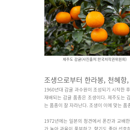
제주도 감귤(사진출처:한국저작권위원회)
조생으로부터 한라봉, 천혜항
1960년대 감귤 과수원이 조성되기 시작한 
재배되는 감귤 품종은 조생이다. 제주도는 
는 품종이 잘 자라난다. 조생이 이에 맞는 품
1972년에는 일본의 청견에서 폰칸과 교배한
가 높아 과육이 풍부하고, 향기도 좋아 선호