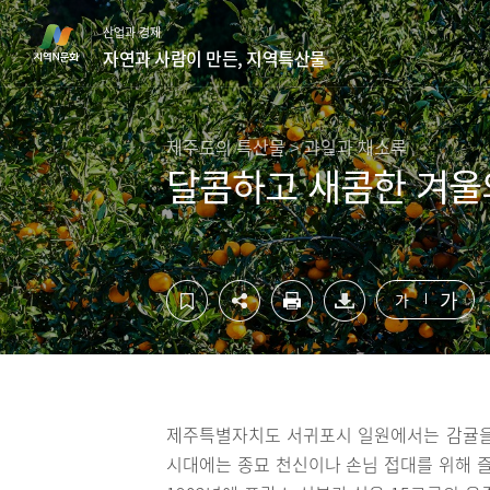
컨
하
산업과 경제
텐
단
자연과 사람이 만든, 지역특산물
츠
영
영
역
역
바
바
로
제주도의 특산물 > 과일과 채소류
로
가
달콤하고 새콤한 겨울의
가
기
기
가
가
제주특별자치도 서귀포시 일원에서는 감귤을
시대에는 종묘 천신이나 손님 접대를 위해 즐