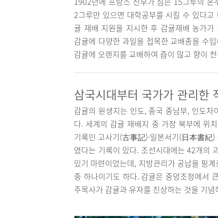
1902년에 프랑스 신부가 심은 15그루의 
2그루만 있으면 대학공부를 시킬 수 있다고 
귤 재배 지원을 지시한 후 감귤재배 농가가
감귤에 다양한 과일을 접목한 교배종을 수입해
감귤에 오렌지를 교배하여 즙이 많고 향이 천
삼국시대부터 국가가 관리한 작
감귤의 원생지는 인도, 중국 중남부, 인도차
다. 세계의 감귤 재배지 중 가장 북부에 위
기록인 고사기(古事記)·일본서기(日本書紀) 
였다는 기록이 있다. 조선시대에는 42개의 
있기 마련이었는데, 지방관리가 공납을 핑계
중 하나이기도 하다. 감귤은 중앙조정에서 큰
주목사가 감귤과 유자를 진상하는 것을 기념해