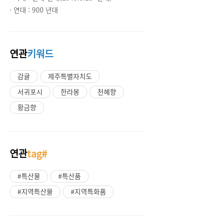
· 연대 :
900 년대
연관
키워드
감귤
제주특별자치도
서귀포시
한라봉
천혜향
황금향
연관
tag#
#특산물
#특산품
#지역특산물
#지역특화품