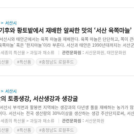
서산시
>
기후와 황토밭에서 재배한 알싸한 맛의 ‘서산 육쪽마늘’
서산시와 태안군에서는 육쪽 마늘을 재배한다. 육쪽 마늘은 단단하고, 쪽이 큰데
‘육쪽마늘’ 혹은 ‘한지마늘’이라 부른다. 서산과 태안은 1990년대까지는 서산
늘이라 부르지만 서산과 태안에서 생산된 마늘을 모두 지칭한다. 이 두 지
·세종의 특산물 > 과일과 채소류
관련문화원 :
서산문화원, 태안문화원
어, 마늘의 맛과 향이 뛰어나고, 육질이 단단해 보관성이 좋다. 재래종은 ‘서산종
특산물
#특산품
#충청남도 로컬푸드
태안군에서 서산종 종자를 심어 생산한 새로운 품종은 ‘태안종’이라 한다.
서산시
>
맛의 토종생강, 서산생강과 생강굴
서산시 부석면과 팔봉면 지역에는 생강과의 다년생 풀을 재배하는 농가가 많
다. 서산시는 전국 생산량의 30%이상을 생산하는 생강 주산단지로써, 서
 저장성이 강하고, 고유의 매운 맛과 향기가 강하여 향신식품으로 유명하다. 
·세종의 특산물 > 과일과 채소류
관련문화원 :
서산문화원
 하순부터 11월 상순까지 수확한다. 서산시 누리집 자료에 따르면 서산은 생강
특산물
#특산품
#충청남도 로컬푸드
 달하고, 생강을 가공한 다양한 식품을 개발해 판매 중이다.