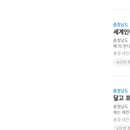
충청남도
세계인이
충청남도 
배’라 한
배 재배에
충청·대전
준으로 1
#지역 
에 수확하
충청남도
달고 포
충청남도 
에는 예전
안면 주민
충청·대전
못했으나 
#지역 
복하기 위