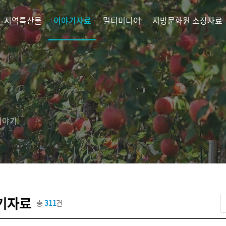
지역특산물
이야기자료
멀티미디어
지방문화원 소장자료
이야기
기자료
총
311
건