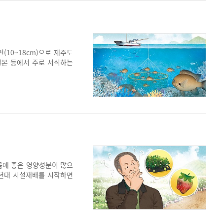
(10~18cm)으로 제주도
일본 등에서 주로 서식하는
보고되었다. 자리돔의 주요
다니는 습성을 지니고 있어,
리돔은 물회와 젓갈로 만들
몸에 좋은 영양성분이 많으
0년대 시설재배를 시작하면
대 중반부터는 일본 품종이