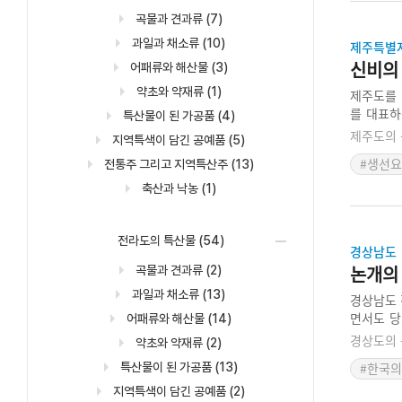
곡물과 견과류
(7)
과일과 채소류
(10)
제주특별
신비의
어패류와 해산물
(3)
약초와 약재류
(1)
제주도를 
를 대표하
특산물이 된 가공품
(4)
것으로 알
제주도의 
지역특색이 담긴 공예품
(5)
먹잇감은 
#생선
전통주 그리고 지역특산주
(13)
여타의 돔
어 먹었다
축산과 낙농
(1)
전라도의 특산물
(54)
경상남도
논개의
곡물과 견과류
(2)
과일과 채소류
(13)
경상남도 
면서도 당
어패류와 해산물
(14)
서 일본에
경상도의 
약초와 약재류
(2)
었던 ‘육보
#한국의
특산물이 된 가공품
(13)
지역특색이 담긴 공예품
(2)