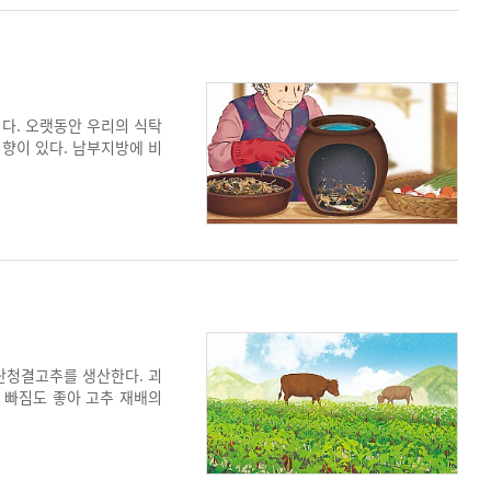
다. 오랫동안 우리의 식탁
 향이 있다. 남부지방에 비
분으로 비축하는 시기가 빨라
임진강 어업지역이다.
산청결고추를 생산한다. 괴
물 빠짐도 좋아 고추 재배의
 고추 주산지로 자리매김하
괴산군은 ‘고추산업특구’를
 장으로 활용 중이다.