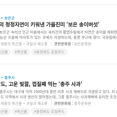
보은군
>
의 청정자연이 키워낸 가을진미 ‘보은 송이버섯’
보은군 속리산 인근 마을에서는 속리산의 활엽수림에서 자연산 송이를 채취한
 능선 즈음에 마사토가 있는 곳에서 자생하는데, 동향 부근에 많다. 국유림
별로 입찰 받아야 한다. 마을별로 송이 채취권을 얻은 개인들이 개별적으로 
·세종의 특산물 > 과일과 채소류
관련문화원 :
보은문화원
가 나는 곳은 가족끼리도 공유하지 않을 정도로 개인 채취 원칙이 지켜지고 있
특산물
#특산품
#충청북도 로컬푸드
 향을 맡을 수 있으며, 쫄깃한 송이를 맛볼 수 있다.
충주시
>
도, 고운 빛깔, 껍질째 먹는 ‘충주 사과’
충주시는 대구에 이어 1900년대 중반 이후 사과 재배지로 각광받고 있다. 
북도 지역에서 사과 생산이 많아졌는데, 그중 충주시는 사과재배에 유리한 조건
토양이며, 높은 유기물 함량과 깨끗한 공기 그리고 과수전문연구기관의 품질
·세종의 특산물 > 과일과 채소류
관련문화원 :
충주문화원
로 급부상하였다. 산간 지역인 충주사과는 저온이지만 햇볕을 충분히 받을 수 
특산물
#특산품
#충청북도 로컬푸드
이 단단하고, 당도도 높고, 향이 좋아 고품질을 유지하고 있다.