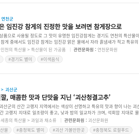
연천군
은 임진강 참게의 진정한 맛을 보려면 참게장으로
상품으로 사용될 정도로 그 맛이 유명한 임진강참게는 경기도 연천의 특산물이
 참게 중에서도 임진강 참게는 임진강 맑은 물에서 자라 흙냄새가 적고 특유의
임진강 지역은 빨리 추워져 산란과 월동 준비를 일찍 한다. 이는 먹이를 영양
·인천의 특산물 > 특산물이 된 가공품
관련문화원 :
연천문화원
고소하고 담백하게 된다. 고랑포에서 군남댐까지 약 50~60km 구간이 연천 
#경기도 별미
#이색음식
괴산군
>
깔, 매콤한 맛과 단맛을 지닌 ‘괴산청결고추’
괴산군의 산간 고랭지 지역에서는 색상이 선명하고 특유의 맛과 향이 나는 괴
간 고랭지 지대로 일조량이 좋고, 낮과 밤의 일교차가 크며, 석회암 지대로 
. 전국에서 일찍이 고추 생산, 유통뿐만 아니라 고춧가루 가공체계를 갖추어
·세종의 특산물 > 과일과 채소류
관련문화원 :
괴산문화원
간지대에서 생산한 고추를 세척기로 세척하여 위생을 고려한 청결고추이다. 
특산물
#충청북도 별미
#괴산 가볼만한곳
#충청북도 로컬푸드
로 지정하였고, 국내최초 청결고추박물관을 건립해 고추역사와 문화를 경험하는