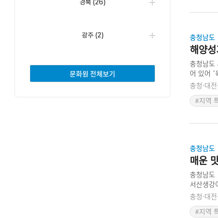
경북
(26)
광주
(2)
충청남도
해양성
충청남도 
어 있어 
문화원 전체보기
을 서산마
충청·대전
갖추고 있
#지역 
초반부터 
충청남도
매운 
충청남도 
서산생강이
단단하며,
충청·대전
은 10월
#지역 
천여 명에