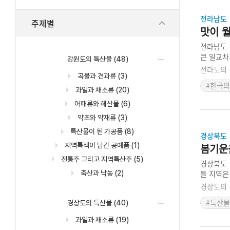
전라남도
주제별
맛이 
전라남도 
큰 일교차
강원도의 특산물
(48)
등복숭아는
전라도의 
곡물과 견과류
(3)
개량연구회
#한국의
아를 생산
과일과 채소류
(20)
어패류와 해산물
(6)
약초와 약재류
(3)
특산물이 된 가공품
(8)
경상북도
지역특색이 담긴 공예품
(1)
봄기운
전통주 그리고 지역특산주
(5)
경상북도 
들 지역은
축산과 낙농
(2)
년에 자투
경상도의 
을 생산한
#특산물
경상도의 특산물
(40)
리 수경재
과일과 채소류
(19)