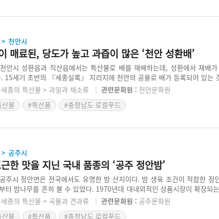
천안시
>
 매료된, 당도가 높고 과즙이 많은 ‘천안 성환배’
천안시 성환읍과 직산읍에서는 특산물로 배를 재배하는데, 성환에서 재배가
다. 15세기 초반의 『세종실록』 지리지에 천안의 공물로 배가 등록되어 있는
 적합하였다고 하겠다. 성환읍에서는 1909년에 처음으로 현재의 성환배를 재
·세종의 특산물 > 과일과 채소류
관련문화원 :
천안문화원
10년의 역사를 자랑한다. 성환배는 추석보다는 추석이 지난 후 만생종으로 그 
특산물
#특산품
#충청남도 로컬푸드
는 성환배는 전국에서 당도가 높기로 유명하며, 과즙도 많은 특유의 맛을 지니
공주시
>
근한 맛을 지닌 국내 품종의 ‘공주 정안밤’
공주시 정안면은 전국에서도 유명한 밤 산지이다. 밤 생육 조건이 적합한 정
부터 밤나무를 흔히 볼 수 있었다. 1970년대 대내외적인 상품시장이 확장되
들은 밤을 상품작물로 선정해 재배에 집중하였다. 밤은 본래 제수(祭需) 용
·세종의 특산물 > 곡물과 견과류
관련문화원 :
공주문화원
1990년대 이후 간식으로 활로가 개척되었다. 정안면은 현재 최대 밤 주산지
특산물
#특산품
#충청남도 로컬푸드
해 국내에서 옥광, 대보 등의 단맛이 강한 신품종을 개발해 토종밤 맛의 전통을