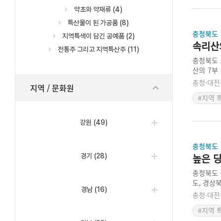
약초와 약재류
(4)
특산물이 된 가공품
(8)
충청북도
지역특색이 담긴 공예품
(2)
속리산
전통주 그리고 지역특산주
(11)
충청북도 
산의 7부
미리 마을
충청·대전
지역 / 문화원
다. 송이
#지역 
강한 송이
강원
(49)
충청북도
높은 당
경기
(28)
충청북도 
도, 경상
경남
(16)
되는 사질
충청·대전
과 생산지
#지역 
면서 과육