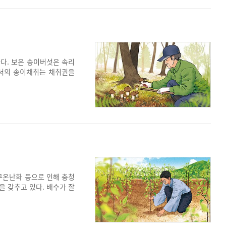
다. 보은 송이버섯은 속리
에서의 송이채취는 채취권을
송이를 채취해 판매하고 있
다. 추석 즈음에 보은에서는
지구온난화 등으로 인해 충청
을 갖추고 있다. 배수가 잘
개량 등이 결합되어 명품사
있고, 긴 생육기간을 거치