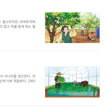
는 협소하지만, 비옥토이며
이 많고 피를 맑게 하는 월
다. 1990년대 복숭아품종
더 안전하고 맛 좋은 복숭
에서 미나리를 생산한다. 이
산하기에 적합하다. 1965
여, 연간 1,000t 이상
미나리는 일반 미나리와 달