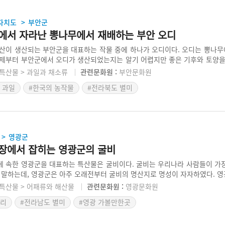
자치도
부안군
>
에서 자라난 뽕나무에서 재배하는 부안 오디
산이 생산되는 부안군을 대표하는 작물 중에 하나가 오디이다. 오디는 뽕나무에
제부터 부안군에서 오디가 생산되었는지는 알기 어렵지만 좋은 기후와 토양을
 오디를 많이 재배를 한 것으로 보인다. 부안군에서는 지역에서 생산되는 오
특산물 > 과일과 채소류
관련문화원 :
부안문화원
하고 있으며, 체험농장 등을 운영하여 오디의 진정한 맛과 매력을 널리 알리고
 과일
#한국의 농작물
#전라북도 별미
영광군
>
장에서 잡히는 영광군의 굴비
 속한 영광군을 대표하는 특산물은 굴비이다. 굴비는 우리나라 사람들이 가
 말하는데, 영광군은 아주 오래전부터 굴비의 명산지로 명성이 자자하였다. 
 알기 어려우나 고려시대의 인물인 이자겸과 관련된 이야기나 조선시대에 
특산물 > 어패류와 해산물
관련문화원 :
영광문화원
에서 그 역사가 아주 오래된 것만은 분명한 사실이다. 영광군이 굴비로 유명
요리
#전라남도 별미
#영광 가볼만한곳
는 칠산어장이 인접해 있는 부분과 좋은 소금이 주변에서 생산되기 때문이다.