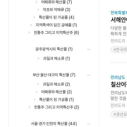
어패류와 해산물
(7)
약초와 약재류
(3)
전북특별
특산물이 된 가공품
(4)
서해안
지역특색이 담긴 공예품
(1)
다양한 물
전통주 그리고 지역특산주
(6)
확하게 언
질이 좋은
전라도의 
하여 판매
#한국의
광주광역시의 특산물
(1)
과일과 채소류
(1)
부산·울산·대구의 특산물
(7)
전라남도
칠산어
과일과 채소류
(2)
어패류와 해산물
(2)
전라남도에
말린 것을
특산물이 된 가공품
(1)
잡았는지는
전라도의 
전통주 그리고 지역특산주
(2)
었다는 점
#생선
할 수 있
서울·경기·인천의 특산물
(44)