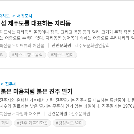
자치도
서귀포시
>
 섬 제주도를 대표하는 자리돔
대표하는 자리돔은 돌돔이나 참돔, 그리고 옥돔 등과 달리 크기가 무척 작은 편
는 어종으로 손색이 없다. 자리돔은 농어목에 속하는 어종으로 우리나라와 
려져 있다. 우리나라에서는 특히 제주도 해역을 많이 잡히는 것으로 학계에 
특산물 > 어패류와 해산물
관련문화원 :
제주도문화원연합회
동물성 플랑크톤이며, 산란 시기는 6~7월이다. 이 어종은 특히 떼를 지어 
요리
#제주도 향토음식
#제주도 별미
과 달리 낚시가 아닌 그물을 이용하여 주로 잡는다. 제주도 주민들은 잡은 자
.
진주시
>
 붉은 마음처럼 붉은 진주 딸기
진주시의 온화한 기후에서 자란 진주딸기는 진주시를 대표하는 특산품이다. 
지수와 칼로리는 낮은 딸기는 꾸준히 인기 있는 과일이다. 진주딸기는 197
서 품종을 들여와 수많은 시행착오를 겪으면서 재배를 성공하였다. 2000년
특산물 > 과일과 채소류
관련문화원 :
진주문화원
’ 대신 국산 품종인 ‘설향’,‘매향’,‘금실’을 재배하게 되었다.
 과일
#진주 가볼만한곳
#경상남도 별미