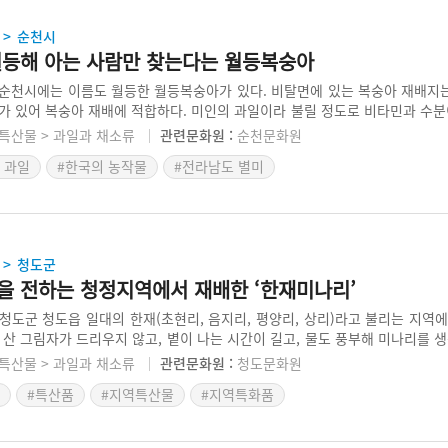
순천시
>
월등해 아는 사람만 찾는다는 월등복숭아
순천시에는 이름도 월등한 월등복숭아가 있다. 비탈면에 있는 복숭아 재배지
가 있어 복숭아 재배에 적합하다. 미인의 과일이라 불릴 정도로 비타민과 수분
 전국 복숭아 생산량의 0.6%이지만 그 맛이 뛰어나 일부러 찾는 사람들이 많
특산물 > 과일과 채소류
관련문화원 :
순천문화원
가 노력한 결과로 월등복숭아의 맛은 좋아지기 시작했으며 월등면 농민들이 
 과일
#한국의 농작물
#전라남도 별미
하기 위해 노력하고 있다.
청도군
>
을 전하는 청정지역에서 재배한 ‘한재미나리’
청도군 청도읍 일대의 한재(초현리, 음지리, 평양리, 상리)라고 불리는 지역
 산 그림자가 드리우지 않고, 볕이 나는 시간이 길고, 물도 풍부해 미나리를 생
리논에서 미나리를 재배하기 했으나 1980년대 이후로 본격적으로 기르기 시작하
특산물 > 과일과 채소류
관련문화원 :
청도문화원
다. 비닐하우스와 암반 지하수 관정을 설치해 대규모로 재배하고 있다. 한재
#특산품
#지역특산물
#지역특화품
배를 하지 않고, 밭에서 재배하므로 줄기의 속이 차 있지만 질감이 연하다.