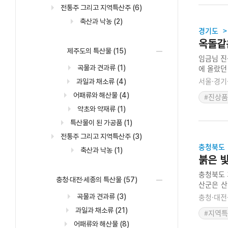
전통주 그리고 지역특산주
(6)
축산과 낙농
(2)
경기도
>
옥돌같
제주도의 특산물
(15)
임금님 진
에 올랐던
곡물과 견과류
(1)
해 연천 
서울·경기
과일과 채소류
(4)
맛이 더 
어패류와 해산물
(4)
#진상품
약초와 약재류
(1)
특산물이 된 가공품
(1)
전통주 그리고 지역특산주
(3)
충청북도
축산과 낙농
(1)
붉은 빛
충청북도 
충청·대전·세종의 특산물
(57)
산군은 산
최적지이다
충청·대전
곡물과 견과류
(3)
였다. 산
과일과 채소류
(21)
#지역
전국 최초
어패류와 해산물
(8)