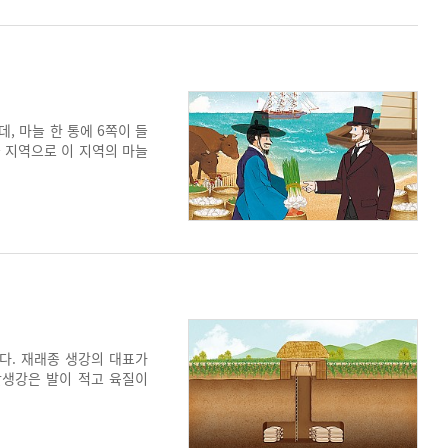
, 마늘 한 통에 6쪽이 들
군 지역으로 이 지역의 마늘
역은 해양성기후과 황토밭을
’이라 부르고, 2000년대
다. 재래종 생강의 대표가
산생강은 발이 적고 육질이
노지에 심어진 생강 대부분
 주생산 단지로 재배농만 6