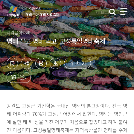
컨
하
지역과 역사
텐
단
우리 문화, 우리 지역 축제
츠
영
영
역
역
바
지역음식축제
바
로
명태 잡고 명태 먹고 '고성통일명태축제'
로
가
가
기
기
가
가
강원도 고성군 거진항은 국내산 명태의 본고장이다. 전국 명
태 어획량의 70%가 고성군 어장에서 잡힌다. 명태는 명천군
에 살던 태 씨 성을 가진 어부가 처음으로 잡았다고 하여 붙여
진 이름이다. 고성통일명태축제는 지역특산물인 명태를 주제