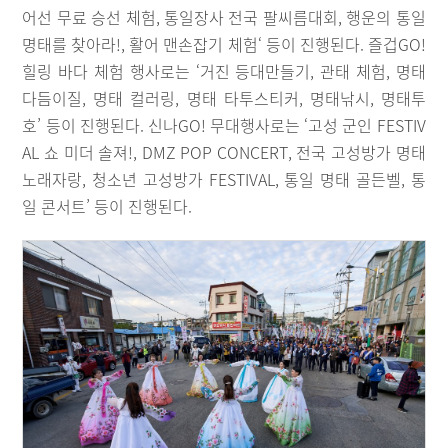
어선 무료 승선 체험, 통일장사 전국 팔씨름대회, 행운의 통일
명태를 찾아라!, 활어 맨손잡기 체험‘ 등이 진행된다. 즐겁GO!
힐링 바다 체험 행사로는 ‘거진 등대만들기, 관태 체험, 명태
다듬이질, 명태 컬러링, 명태 타투스티커, 명태낚시, 명태투
호’ 등이 진행된다. 신나GO! 무대행사로는 ‘고성 군인 FESTIV
AL 쇼 미더 솔져!, DMZ POP CONCERT, 전국 고성방가 명태
노래자랑, 청소년 고성방가 FESTIVAL, 통일 명태 골든벨, 통
일 콘서트’ 등이 진행된다.