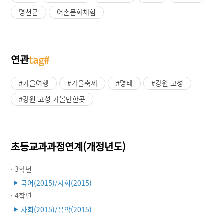
명천군
어촌문화체험
연관
tag#
#가을여행
#가을축제
#명태
#강원 고성
#강원 고성 가볼만한곳
초등교과과정연계(개정년도)
· 3학년
국어(2015)/사회(2015)
▶
· 4학년
사회(2015)/음악(2015)
▶