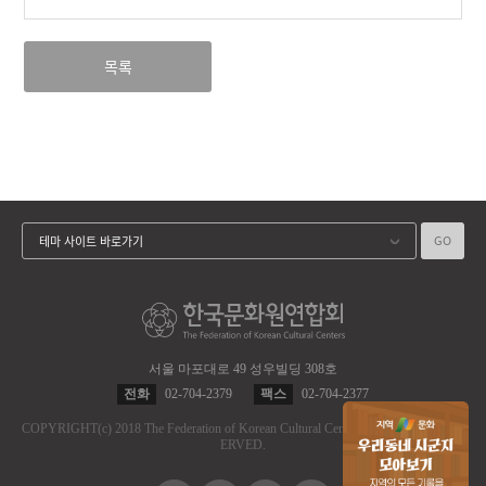
목록
GO
테마 사이트 바로가기
서울 마포대로 49 성우빌딩 308호
전화
02-704-2379
팩스
02-704-2377
COPYRIGHT
(c)
2018 The Federation of Korean Cultural Centers.
ALL RIGHT RES
ERVED.