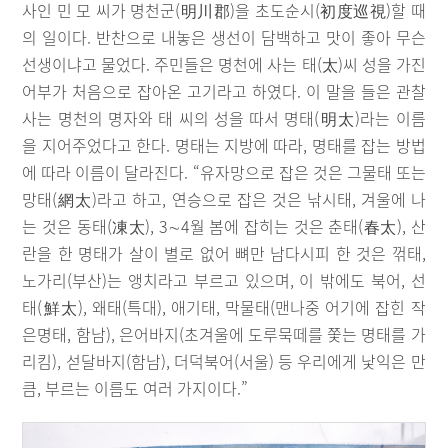
사인 민 모 씨가 명천군(明川郡)을 초도순시(初度巡視)할 때
의 일이다. 반찬으로 내놓은 생선이 담백하고 맛이 좋아 무슨
선생이냐고 물었다. 주민들은 명천에 사는 태(太)씨 성을 가진
어부가 처음으로 잡아온 고기라고 하였다. 이 말을 들은 관찰
사는 명천의 명자와 태 씨의 성을 따서 명태(明太)라는 이름
을 지어주었다고 한다. 명태는 지방에 따라, 명태를 잡는 방법
에 따라 이름이 달라진다. “유자망으로 잡은 것은 그물태 또는
망태(網太)라고 하고, 연승으로 잡은 것은 낚시태, 겨울에 나
는 것은 동태(凍太), 3∼4월 봄에 잡히는 것은 춘태(春太), 산
란을 한 명태가 살이 별로 없어 뼈만 남다시피 한 것은 꺾태,
노가리(부산)는 앵치라고 부르고 있으며, 이 밖에도 북어, 선
태(鮮太), 왜태(특대), 애기태, 막물태(맨나중 어기에 잡힌 작
은명태, 함남), 은어바지(초겨울에 도루묵떼를 쫓는 명태를 가
리킴), 섣달바지(함남), 더덕북어(서울) 등 우리에게 낯익은 만
큼, 부르는 이름도 여러 가지이다.”