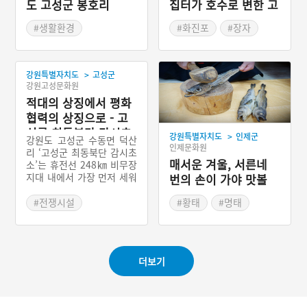
도 고성군 봉호리
집터가 호수로 변한 고
성 화진포
#생활환경
#화진포
#장자
#강원도 지명유래
#강원도 지명유래
#강원 고성
#강원 고성
>
강원특별자치도
고성군
#드라마 촬영지
강원고성문화원
적대의 상징에서 평화
협력의 상징으로 - 고
성군 최동북단 감시초
>
강원특별자치도
인제군
강원도 고성군 수동면 덕산
소
인제문화원
리 ‘고성군 최동북단 감시초
매서운 겨울, 서른네
소’는 휴전선 248㎞ 비무장
지대 내에서 가장 먼저 세워
번의 손이 가야 맛볼
진 감시초소로, 북한 감시초
수 있는 황태
소와 580m 거리다. 1개 소
#전쟁시설
#황태
#명태
대가 약 2개월씩 교대하며
#강원도 근대문화유산
#생선요리
24시간 북한군을 감시했다.
#강원 고성
#강원도 별미
2018년 ‘9·19 군사합의’에
따라 남과 북이 GP 11곳씩
더보기
철수하되, 북은 중부전선
‘까칠봉 GP’, 남은 ‘고성군
최동북단 감시초소’를 남겼
다. 2018년 11월 모든 병력