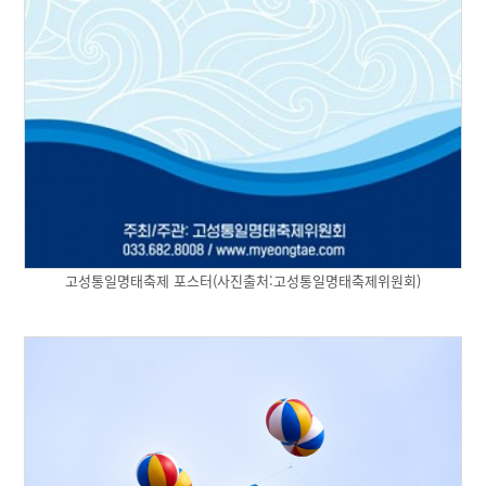
고성통일명태축제 포스터(사진출처:고성통일명태축제위원회)