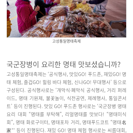
고성통일명태축제
국군장병이 요리한 명태 맛보셨습니까?
고성통일명태축제는 ‘공식행사, 맛있GO! 푸드존, 재밌GO! 명
태 체험, 즐겁GO! 힐링 바다 체험, 신나GO! 무대행사’ 등으로
구성된다. 공식행사로는 ‘개막식·폐막식 공식행사, 거리 퍼레
이드, 명태 기원제, 불꽃놀이, 식전공연, 제례행사, 통일콘서
트’ 등이 진행된다. 맛있 GO! 푸드존 행사로는 ‘국군장병 명태
요리 대회 “명태를 부탁해”, 리얼명태를 맛보다! “명태미식
회”, 명태 화로구이터, 명태포차 거리, 명태푸드코트 “명태名
家”’ 등이 진행된다. 재밌 GO! 명태 체험 행사로는 씨름대회,