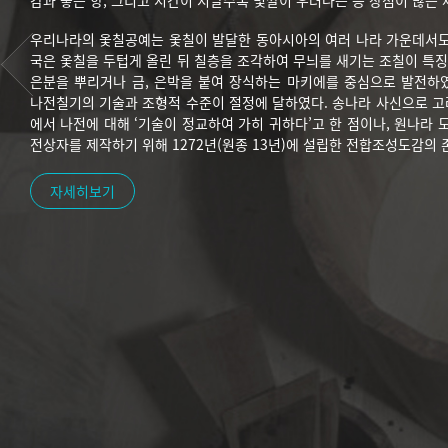
감과 좋은 향, 그리고 시간이 지날수록 빛깔이 우러나는 등 장점이 많은 
우리나라의 옻칠공예는 옻칠이 발달한 동아시아의 여러 나라 가운데서도
국은 옻칠을 두텁게 올린 뒤 칠층을 조각하여 무늬를 새기는 조칠이 특징
은분을 뿌리거나 금, 은박을 붙여 장식하는 마키에를 중심으로 발전하
나전칠기의 기술과 조형적 수준이 절정에 달하였다. 송나라 사신으로 
에서 나전에 대해 ‘기술이 정교하여 가히 귀하다’고 한 점이나, 원나라 
전상자를 제작하기 위해 1272년(원종 13년)에 설립한 전합조성도감의 
자세히보기