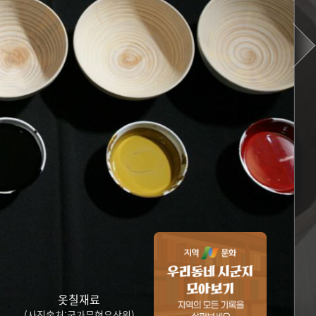
옷칠재료
(사진출처:국가무형유산원)