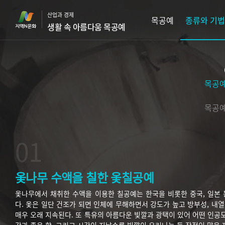
본
산업과 경제
문
목공예
종류와 기법
생활 속 아름다움 목공예
바
로
가
기
목공예
목공예
01
옻나무 수액을 칠한 옻칠공예
옻나무에서 채취한 수액을 이용한 칠공예는 한국을 비롯한 중국, 일본
다. 옻은 일단 건조가 되면 인체에 무해하면서 강도가 높고 방부성, 
매우 오래 지속된다. 또 특유의 아름다운 빛깔과 광택이 있어 어떤 인공