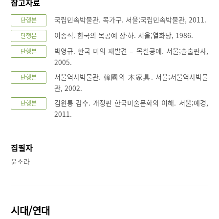
참고자료
국립민속박물관. 목가구. 서울;국립민속박물관, 2011.
단행본
이종석. 한국의 목공예 상·하. 서울;열화당, 1986.
단행본
박영규. 한국 미의 재발견 – 목칠공예. 서울;솔출판사,
단행본
2005.
서울역사박물관. 韓國의 木家具. 서울;서울역사박물
단행본
관, 2002.
김원룡 감수. 개정판 한국미술문화의 이해. 서울;예경,
단행본
2011.
집필자
윤소라
시대/연대