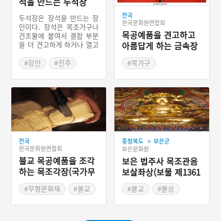
석을 만드는 두석장
전국
두석장은 장석을 만드는 장
한국문화원연합회
인이다. 장석은 목조가구나
목공예품을 견고하고
건조물에 붙여서 결합 부분
을 더 견고하게 하거나 열고
아름답게 하는 금속장
닫을 수 있는 자물쇠 등의
석
금속제을 일컫는 말이다. 우
#장인
#진주
#목가구
리나라는 이미 통일신라시
#목공예 기술
대에 장석을 만드는 전문적
인 장인이 있었다. 장석은
다양한 문양의 형태로 만들
어지는데, 자손의 번창과 무
병장수, 부귀영화 등을 의미
한다.
>
전국
충청북도
보은군
한국문화원연합회
보은문화원
불교 목공예품을 조각
보은 법주사 목조관음
하는 목조각장(국가무
보살좌상(보물 제1361
형문화재 제108호)
호)
#무형문화재
#불교
#불교
#불상
#장인
#불상
#보물
#유네스코 세계유산