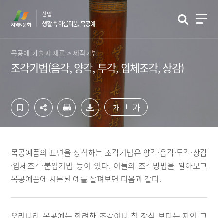
컨
하
산업
텐
단
생활 속 아름다움, 목공예
츠
영
영
역
역
바
목공예 기술과 재료 > 제작기법
바
로
조각기법(음각, 양각, 투각, 입체조각, 상감)
로
가
가
기
기
가
가
목공예품의 표면을 장식하는 조각기법은 양각·음각·투각·상감
·입체조각·붙임기법 등이 있다. 이들의 조각방법을 알아보고
목공예품에 시문된 예를 살펴보면 다음과 같다.
우리나라 목공예는 화려한 조각이나 칠 장식 보다는 자연 그