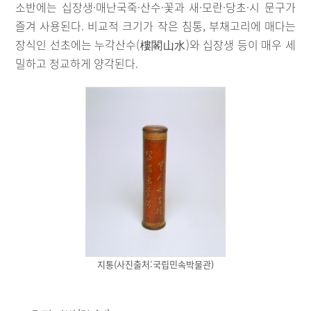
소반에는 십장생·매난국죽·산수·꽃과 새·모란·당초·시 문구가
즐겨 사용된다. 비교적 크기가 작은 침통, 부채고리에 매다는
장식인 선초에는 누각산수(樓閣山水)와 십장생 등이 매우 세
밀하고 정교하게 양각된다.
지통(사진출처:국립민속박물관)