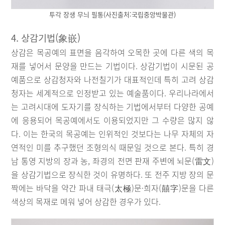
투각 장생 무늬 필통(사진출처:국립중앙박물관)
4. 상감기법(象嵌)
상감은 목공예의 표면을 음각하여 오목한 곳에 다른 색의 목
재를 넣어서 문양을 만드는 기법이다. 상감기법이 시문된 공
예품으로 상감청자와 나전칠기가 대표적인데 특히 고려 상감
청자는 세계적으로 인정받고 있는 예술품이다. 우리나라에서
는 고려시대에 도자기를 장식하는 기법에서부터 다양한 공예
에 응용되어 목공예에서도 이용되었지만 그 수량은 많지 않
다. 이는 한국의 목공예는 인위적인 것보다는 나무 자체의 자
연적인 미를 추구했던 조형의식 때문일 것으로 본다. 특히 경
남 통영 지방의 장과 농, 좌경의 전면 판재 주변에 뇌문(雷文)
을 상감기법으로 장식한 것이 유명하다. 또 전주 지방 장의 문
짝에는 바닥을 약간 파내 태극(太極)문·희자(囍字)문을 다른
색상의 목재로 메워 넣어 상감한 경우가 있다.