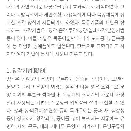
대로의 자연스러운 나뭇결을 살려 효과적으로 제작하였다. 그
러나 지방특색이나 개인취향, 사용목적에 따라 목공예품에 정
교한 조각 장식이 시문되기도 하였다. 목공예품의 표면을 장
식하는 조각기법은 양각·음각·투각·상감·입체조각·붙임기법
등이 있다. 이들 기법은 목공예뿐만 아니라 도자공예, 금속공
예 등 다양한 공예품에도 활용된다. 단독으로 표현되기도 하
지만 여러 기법이 동시에 시문된 경우도 있다.
1. 양각기법(陽刻)
양각은 공예품의 문양이 볼록하게 돌출된 기법이다. 표면에
문양을 그리고 문양의 외곽을 음각한 다음 넓은 조각칼로 문
양 이외의 부분을 깎아낸다. 목공예의 조각기법 가운데 가장
널리 사용되는 기법으로 문양을 입체감을 살려 표현할 수 있
다. 장과 농·의걸이장·연상 등의 목가구에는 꽃과 새, 십장생
등이 정교하게 양각되고, 종이를 넣어 보관하는 지통에는 유
명한 시의 문구, 매화, 대나무 문양이 새겨진다. 문방구류와