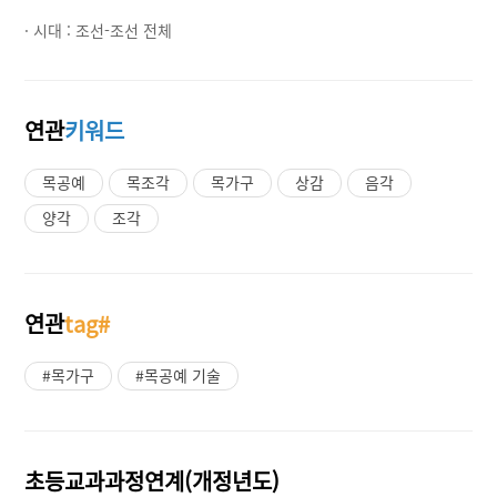
· 시대 :
조선-조선 전체
연관
키워드
목공예
목조각
목가구
상감
음각
양각
조각
연관
tag#
#목가구
#목공예 기술
초등교과과정연계(개정년도)