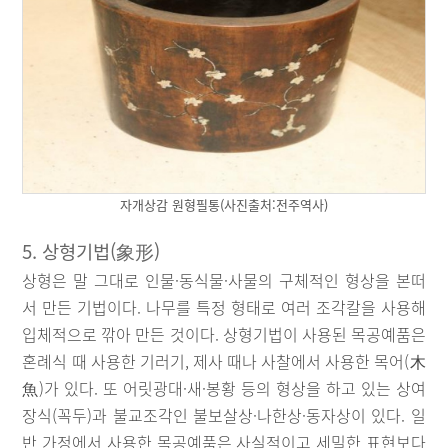
자개상감 원형필통(사진출처:전주역사)
5. 상형기법(象形)
상형은 말 그대로 인물·동식물·사물의 구체적인 형상을 본떠
서 만든 기법이다. 나무를 특정 형태로 여러 조각칼을 사용해
입체적으로 깎아 만든 것이다. 상형기법이 사용된 목공예품은
혼례식 때 사용한 기러기, 제사 때나 사찰에서 사용한 목어(木
魚)가 있다. 또 어릿광대·새·봉황 등의 형상을 하고 있는 상여
장식(꼭두)과 불교조각인 불보살상·나한상·동자상이 있다. 일
반 가정에서 사용한 목공예품은 사실적이고 세밀한 표현보다