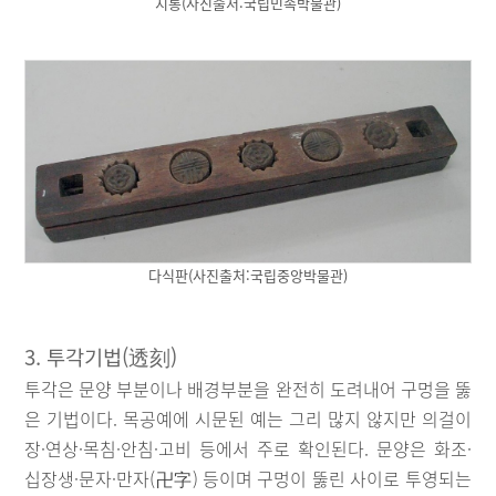
지통(사진출처:국립민속박물관)
다식판(사진출처:국립중앙박물관)
3. 투각기법(透刻)
투각은 문양 부분이나 배경부분을 완전히 도려내어 구멍을 뚫
은 기법이다. 목공예에 시문된 예는 그리 많지 않지만 의걸이
장·연상·목침·안침·고비 등에서 주로 확인된다. 문양은 화조·
십장생·문자·만자(卍字) 등이며 구멍이 뚫린 사이로 투영되는