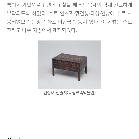
특이한 기법으로 표면에 옻칠을 해 바닥목재와 함께 견고하게
부착되도록 하였다. 주로 연초합·망건통·좌경·연상에 주로 사
용되었으며 문양은 화조·매난국죽 등이 있다. 이 기법은 주로
전라도 나주 지방에서 제작되었다.
연상(사진출처:국립민속박물관)