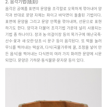
2. 음각기법(陰刻)
음각은 공예품 표면의 문양을 조각칼로 오목하게 깎아내어 양
각과 반대로 문양 자체는 파이고 바닥면이 돌출된 기법이다.
표면에 문양을 그리고 문양 안쪽을 깎아내며, 선문으로 표현
하기도 한다. 양각과 더불어 조각기법 가운데 널리 사용되는
기법 중 하나이다. 장과 농·의걸이장 등의 목가구에 매난국죽·
산수·꽃과 새·모란·당초·시 문구 등이 음각된다. 또 떡을 눌러
무늬를 찍어내는 떡살과, 다식(곡물가루에 꿀, 조청을 넣어 만
든 음식)을 찍어내는 다식판의 여러 가지 화려한 문양에 시문
되었다. 문양은 기하문·동식물문·문자문 등이 있다.