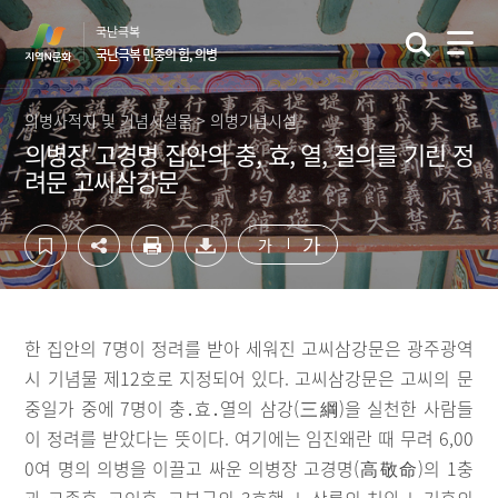
컨
하
국난극복
텐
단
국난극복 민중의 힘, 의병
츠
영
영
역
역
바
의병사적지 및 기념시설물 > 의병기념시설
바
로
의병장 고경명 집안의 충, 효, 열, 절의를 기린 정
로
가
려문 고씨삼강문
가
기
기
가
가
한 집안의 7명이 정려를 받아 세워진 고씨삼강문은 광주광역
시 기념물 제12호로 지정되어 있다. 고씨삼강문은 고씨의 문
중일가 중에 7명이 충․효․열의 삼강(三綱)을 실천한 사람들
이 정려를 받았다는 뜻이다. 여기에는 임진왜란 때 무려 6,00
0여 명의 의병을 이끌고 싸운 의병장 고경명(高敬命)의 1충