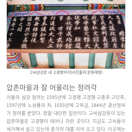
고씨삼강문 내 고경명지각(사진출처:문화재청)
압촌마을과 잘 어울리는 정려각
이들의 삼강 정려는 1595년에 고경명·고경형·고종후·고인후,
1597년에 노상룡의 처, 1655년에 고부금, 1844년 광산정씨
가 정려를 받았다. 정말 대단한 집안이다. 고씨삼강문이 있는
압촌마을은 고경명이 태어나 자란 곳이다. 지금도 고씨들이
세거해서 살고 있는데 종가의 대를 이어 오고 있다. 이곳에는