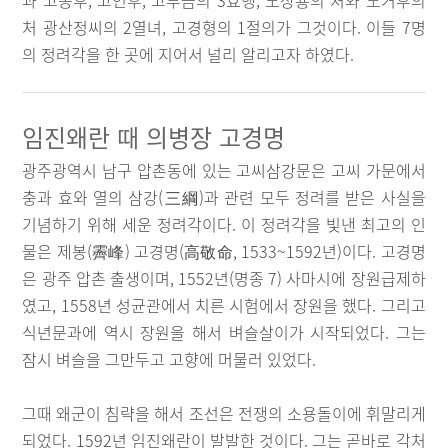
과 고종후, 고인후, 고부금의 3효행, 노상룡의 처와 노거후의
처 광산정씨의 2열녀, 고경형의 1절의가 그것이다. 이들 7명
의 정려각을 한 곳에 지어서 널리 알리고자 하였다.
임진왜란 때 의병장 고경명
광주광역시 남구 압촌동에 있는 고씨삼강문은 고씨 가문에서
충과 효와 열의 삼강(三綱)과 관련 모두 정려를 받은 사실을
기념하기 위해 세운 정려각이다. 이 정려각을 빛낸 최고의 인
물은 제봉(霽峰) 고경명(高敬命, 1533~1592년)이다. 고경명
은 광주 압촌 출생이며, 1552년(명종 7) 사마시에 장원급제하
였고, 1558년 성균관에서 치른 시험에서 장원을 했다. 그리고
식년문과에 역시 장원을 해서 벼슬살이가 시작되었다. 그는
잠시 벼슬을 그만두고 고향에 머물러 있었다.
그때 왜군이 침략을 해서 조선은 전쟁의 소용돌이에 휘말리게
되었다. 1592년 임진왜란이 발발한 것이다. 그는 곧바로 각처