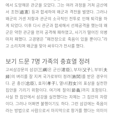
에서 도망해온 관군을 모았다. 그는 여러 과정을 거쳐 금산에
서 조헌(趙憲) 등과 합세하여 왜군과 격전을 벌였다. 그러나
왜군의 거센 저항과 관군의 소극적인 전투로 인해 퇴각을 하
게 되었다. 이후 다시 관군과 합세해서 선제공격을 했는데 왜
군은 약한 관군을 먼저 공격해 패하였고, 사기가 떨어진 의병
마저 패했다. 고경명은 “패전장으로 죽음이 있을 뿐이다.”라
고 소리치며 왜군을 맞아 싸우다가 전사를 했다.
보기 드문 7명 가족의 충효열 정려
고씨삼강문의 삼강(三綱)은 군신(君臣), 부자(父子), 부부(夫
婦)의 벼리를 잘 지켜 국가로부터 정려(旌閭)를 받은 경우이
다. 곧 충신(忠臣), 효자(孝子), 열녀(烈女)의 표상을 실천한
집안을 기리기 위함이다. 여기에 절의(節義)까지 포함된다.
사실 한 집안에서 삼강을 실천했다는 자체는 그 집안의 자랑
이다. 그러나 어쩌면 불행이기도 하다. 그런 삼강에는 죽음이
라는 방법으로 사람으로서 마지막으로 항거를 했다는 의미이