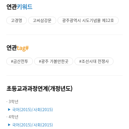
연관
키워드
고경명
고씨삼강문
광주광역시 시도기념물 제12호
연관
tag#
#금산전투
#광주 가볼만한곳
#조선시대 전쟁사
초등교과과정연계(개정년도)
· 3학년
국어(2015)/사회(2015)
▶
· 4학년
국어(2015)/사회(2015)
▶