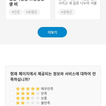
되어 있고 전라남도에도 순
시키고 세 길로 나누어 서울
생 비
천성이 있다.
을 향해 북진한 일본군은 1
8일 만인 5월 2일 서울을 점
#안영
#유팽로
#광해군
령하였다. 그리하여 조선은
#고인후
#사화와 당쟁
2개월도 채 못 되어 온 국토
#충청남도 의병
#쓰시마섬
가 일본군에 짓밟히는 위기
에 놓였다. 그러나 6월 이
#의주 천도
더보기
후, 전국 각지에서 의병과
#명나라의 원병
승병이 봉기하여 관군과 협
조하며 적군을 격파하고, 수
군의 활약으로 전세를 만회
할 수 있었다.
현재 페이지에서 제공되는 정보와 서비스에 대하여 만
족하십니까?
매우만족
만족
보통
불만족