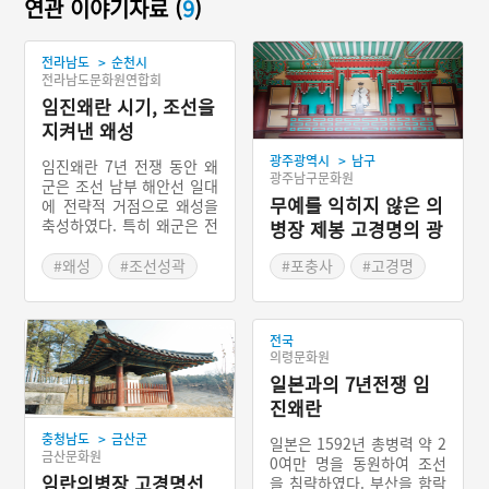
연관 이야기자료 (
9
)
>
전라남도
순천시
전라남도문화원연합회
임진왜란 시기, 조선을
지켜낸 왜성
>
광주광역시
남구
임진왜란 7년 전쟁 동안 왜
광주남구문화원
군은 조선 남부 해안선 일대
무예를 익히지 않은 의
에 전략적 거점으로 왜성을
축성하였다. 특히 왜군은 전
병장 제봉 고경명의 광
면적으로 후퇴하여 남해안
주 포충사
을 따라 왜성을 짓기 시작하
#왜성
#조선성곽
#포충사
#고경명
여 장기전에 돌입하였다. 당
#전라도3대 비훼철서원
시 도산성이라 불린 울산 왜
#광주 가볼만한곳
성을 지은 지휘관은 청적(淸
전국
敵)이라 불린 가등청정이었
의령문화원
다. 당시 왜군 지휘관 가등
일본과의 7년전쟁 임
청정은 서생포왜성, 흑전장
정은 기장왜성, 소서행장은
진왜란
순천왜성을 건축하였다. 현
>
충청남도
금산군
재 한국에 남아 있는 왜성은
일본은 1592년 총병력 약 2
금산문화원
20곳 이상이며 경상남도의
0여만 명을 동원하여 조선
해안가에 집중적으로 분포
임란의병장 고경명선
을 침략하였다. 부산을 함락