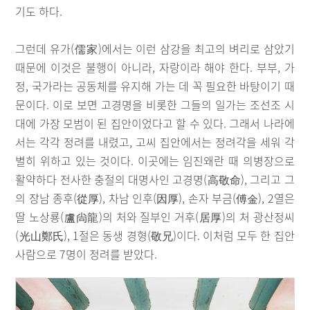
기도 하다.
그런데 유가(儒家)에서는 이런 삼강을 최고의 벼리로 삼았기
때문에 이것은 불행이 아니라, 자랑이라 해야 한다. 부부, 가
정, 국가라는 공동체를 유지해 가는 데 꼭 필요한 바탕이기 때
문이다. 이로 보면 고경명을 비롯한 그들의 일가는 조선조 시
대에 가장 모범이 된 집안이었다고 할 수 있다. 그래서 나라에
서는 각각 정려를 내렸고, 고씨 집안에서는 정려각을 세워 각
별히 위하고 있는 것이다. 이곳에는 임진왜란 때 의병장으로
활약하다 전사한 충절의 대명사인 고경명(高敬命), 그리고 그
의 장남 종후(從厚), 차남 인후(因厚), 손자 부금(傅金), 2열은
딸 노상룡(盧尙龍)의 처와 질부인 거후(居厚)의 처 광산정씨
(光山鄭氏), 1절은 동생 경형(敬兄)이다. 이처럼 모두 한 집안
사람으로 7명이 정려를 받았다.