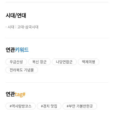
시대/연대
· 시대 :
고대-삼국시대
연관
키워드
우금산성
복신 장군
나당연합군
백제의병
전라북도 기념물
연관
tag#
#역사탐방코스
#경치 맛집
#부안 가볼만한곳