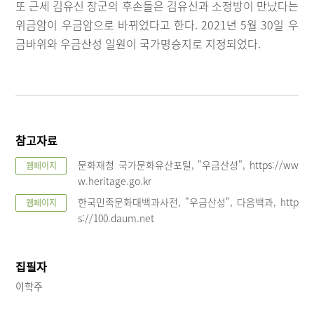
또 근세 김유신 장군의 후손들은 김유신과 소정방이 만났다는
위금암이 우금암으로 바뀌었다고 한다. 2021년 5월 30일 우
금바위와 우금산성 일원이 국가명승지로 지정되었다.
참고자료
문화재청 국가문화유산포털, "우금산성", https://ww
웹페이지
w.heritage.go.kr
한국민족문화대백과사전, "우금산성", 다음백과, http
웹페이지
s://100.daum.net
집필자
이학주