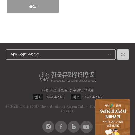
목록
GO
테마 사이트 바로가기
서울 마포대로 49 성우빌딩 308호
전화
02-704-2379
팩스
02-704-2377
COPYRIGHT
(c)
2018 The Federation of Korean Cultural Centers.
ALL RIGHT RES
ERVED.