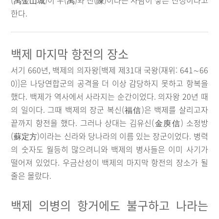
(禹金山城)이 우(禹)와 진(陳)이라는 사람이 쌓은 산성이라고
한다.
백제 마지막 항전의 장소
서기 660년, 백제의 의자왕[백제 제31대 국왕(재위: 641∼66
0)]은 나당연합군의 공격을 더 이상 감당하지 못하고 항복을
했다. 백제가 역사에서 사라지는 순간이었다. 의자왕 20년 때
의 일이다. 그때 백제의 장군 복신(福信)은 백제를 살리고자
끝까지 항전을 했다. 그러나 상대는 김유신(金庾信) 소정방
(蘇定方)이라는 신라와 당나라의 이름 있는 장군이었다. 병력
의 숫자도 월등히 많으려니와 백제의 병사들은 이미 사기가
떨어져 있었다. 우금산성이 백제의 마지막 항전의 장소가 될
줄은 몰랐다.
백제 의병의 항거에도 불구하고 나라는