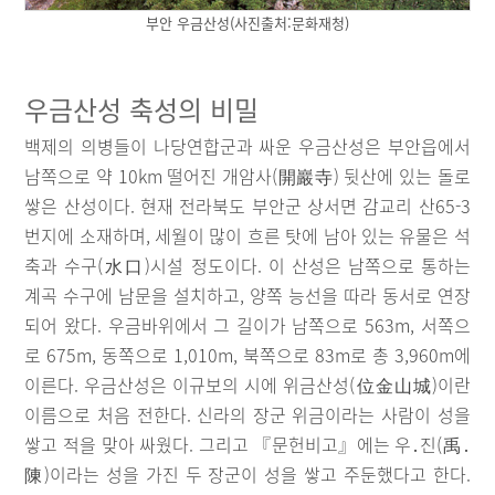
부안 우금산성(사진출처:문화재청)
우금산성 축성의 비밀
백제의 의병들이 나당연합군과 싸운 우금산성은 부안읍에서
남쪽으로 약 10km 떨어진 개암사(開巖寺) 뒷산에 있는 돌로
쌓은 산성이다. 현재 전라북도 부안군 상서면 감교리 산65-3
번지에 소재하며, 세월이 많이 흐른 탓에 남아 있는 유물은 석
축과 수구(水口)시설 정도이다. 이 산성은 남쪽으로 통하는
계곡 수구에 남문을 설치하고, 양쪽 능선을 따라 동서로 연장
되어 왔다. 우금바위에서 그 길이가 남쪽으로 563m, 서쪽으
로 675m, 동쪽으로 1,010m, 북쪽으로 83m로 총 3,960m에
이른다. 우금산성은 이규보의 시에 위금산성(位金山城)이란
이름으로 처음 전한다. 신라의 장군 위금이라는 사람이 성을
쌓고 적을 맞아 싸웠다. 그리고 『문헌비고』에는 우․진(禹․
陳)이라는 성을 가진 두 장군이 성을 쌓고 주둔했다고 한다.