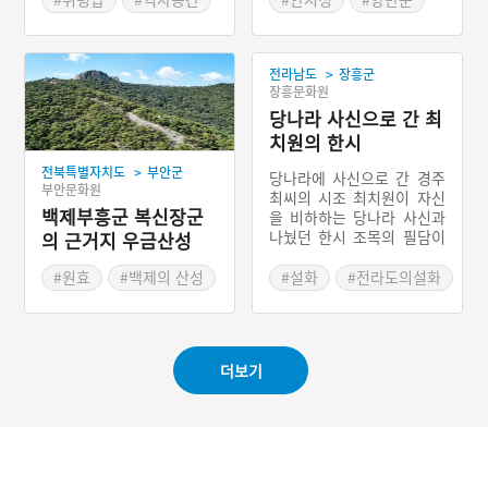
의 성주는 전해져 오는 바로
#공주 가볼만한곳
는 양만춘이다. 당나라가 고
구려 동쪽을 정벌할 때 안시
>
성에서 패하였으니 안시성
전라남도
장흥군
장흥문화원
의 고구려 성주 양만춘은 비
상한 호걸이라고 일컬어지
당나라 사신으로 간 최
고 있다.
치원의 한시
>
전북특별자치도
부안군
당나라에 사신으로 간 경주
부안문화원
최씨의 시조 최치원이 자신
백제부흥군 복신장군
을 비하하는 당나라 사신과
나눴던 한시 조목의 필담이
의 근거지 우금산성
다. 당나라 선비가 최치원을
비하하자, 최치원이 갖은 한
#원효
#백제의 산성
#설화
#전라도의설화
시와 한자의 비유를 활용해
#포곡식 산성
서 당나라 선비를 무색하게
했다는 이야기다. 자신(최치
원)을 봉황으로 가정하고 안
더보기
개가 끼인 탓에 길을 잘못
들어서 까마귀 떼가 노는 자
리에 잘못 들어와 버렸다고
했다는 이야기다.