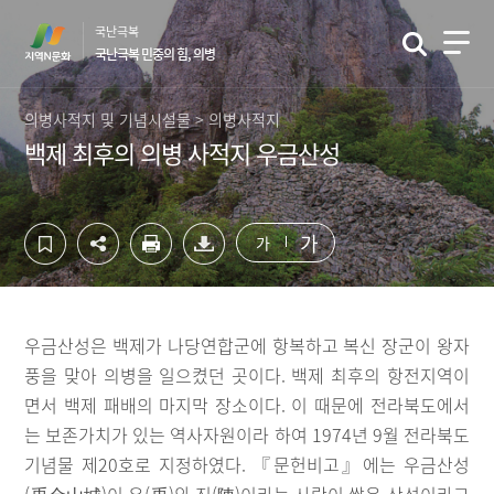
컨
하
국난극복
텐
단
국난극복 민중의 힘, 의병
츠
영
영
역
역
바
의병사적지 및 기념시설물 > 의병사적지
바
로
백제 최후의 의병 사적지 우금산성
로
가
가
기
기
가
가
우금산성은 백제가 나당연합군에 항복하고 복신 장군이 왕자
풍을 맞아 의병을 일으켰던 곳이다. 백제 최후의 항전지역이
면서 백제 패배의 마지막 장소이다. 이 때문에 전라북도에서
는 보존가치가 있는 역사자원이라 하여 1974년 9월 전라북도
기념물 제20호로 지정하였다. 『문헌비고』에는 우금산성