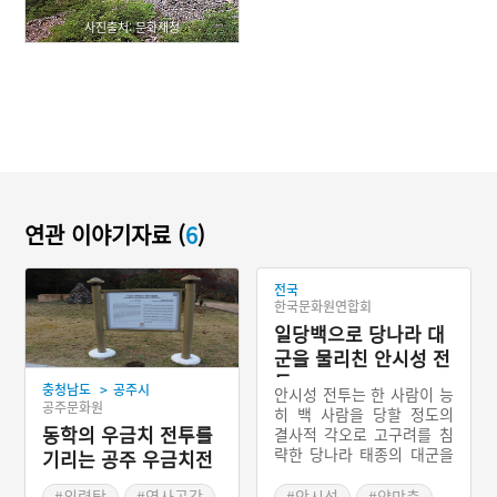
사진출처: 문화재청
연관 이야기자료 (
6
)
전국
한국문화원연합회
일당백으로 당나라 대
군을 물리친 안시성 전
투
>
충청남도
공주시
안시성 전투는 한 사람이 능
공주문화원
히 백 사람을 당할 정도의
동학의 우금치 전투를
결사적 각오로 고구려를 침
략한 당나라 태종의 대군을
기리는 공주 우금치전
물리친 우리 역사에서 몇 안
적 동학혁명군 위령탑
되는 빛나는 전투다. 안시성
#위령탑
#역사공간
#안시성
#양만춘