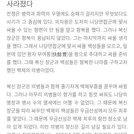
사라졌다
전쟁은 병력과 화력의 우열에도 승패가 갈리지만 무엇보다도
사기가 그 중심에 있다. 의자왕은 도저히 나당연합군에 맞서
싸울 수 있는 형편이 안 됨을 알고 항복을 했다. 그러나 복신
장군은 항복이 용납되지 않았다. 그는 마지막까지 싸울 생각
을 했다. 그래서 나당연합군에 맞서 싸울 백성들을 모으고, 일
본에 있던 왕자 부여풍(扶餘豊)을 왕으로 추대하고 싸울 준비
를 했다. 그때 복신 장군과 백성들은 항복한 나라를 구하고자
했던 백제의 의병이었다.
복신 장군은 의병들과 함께 줄기차게 백제부흥을 꿈꾸며 싸웠
다. 그러나 아무리 의병들이 항거를 하고 힘껏 싸워도 나당의
명장과 병사 수의 열세에는 어쩔 수 없었다. 그 때문에 복신
장군을 따라 싸우던 백제의 백성들은 우금산성에서 모두 최후
를 맞았다. 그 때문에 우금산성은 백제 최후의 항전 장소로 남
아 있게 되었다. 이런 의병의 정신은 길이 남길 필요가 있다.