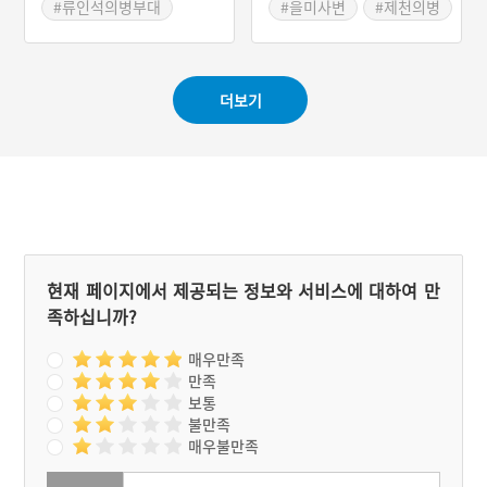
병이 봉기하자 류인석을 따
#류인석의병부대
#을미사변
#제천의병
라 의병활동을 하였다. 충주
#화승총
#주용규
성전투에서 전투를 독려하
#류인석의 연합의병
#충주성 전투
다가 전사하였다.
#의병부대
#육의사열전
더보기
#제천 남산
#제천의병
현재 페이지에서 제공되는 정보와 서비스에 대하여 만
족하십니까?
매우만족
만족
보통
불만족
매우불만족