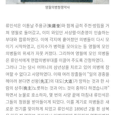
영월의병항쟁약사
류인석은 이튿날 주용규(朱庸奎)와 함께 급히 주천·방림을 거
쳐 영월로 들어갔고, 이미 와있던 서상렬·이춘영이 인솔하는
부대와 합류하였다. 이에 각지에 흩어졌던 의병들이 다시 모
이기 시작하였고, 신지수가 병력을 모아오는 등 영월에 모인
의병들의 위세가 자못 커졌다. 그리하여 영월에 모인 의병들
은 류인석에게 연합의병부대를 이끌어 주도록 간청하였다.
그러나 그는 당시 어머니의 삼년상을 치르고 있어 의병에 참
여할 수 없다고 사양하였다. 이때 여러 장졸들이 “일의 경중을
헤아려 본다면 선왕(先王)의 대도(大道)가 망하는 것과 한 사
람의 상주(喪主)노릇하는 것과 어느 것이 중하다 하겠습니까”
하면서 눈물로 호소하자, 몇 번의 사양 끝에 마침내 류인석은
그들의 청원을 받아들이게 되었다. 이를 계기로 의병들은 새
로운 전기를 맞이하게 되었고 류인석은 1896년 2월 흰 상복