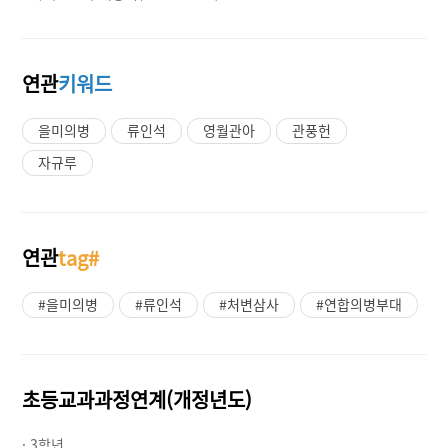
연관
키워드
을미의병
류인석
영월관아
관풍헌
자규루
연관
tag#
#을미의병
#류인석
#처변삼사
#연합의병부대
초등교과과정연계(개정년도)
· 3학년