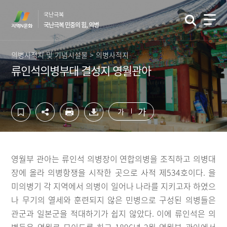
컨
하
국난극복
텐
단
국난극복 민중의 힘, 의병
츠
영
영
역
역
바
의병사적지 및 기념시설물 > 의병사적지
바
로
류인석의병부대 결성지 영월관아
로
가
가
기
기
가
가
영월부 관아는 류인석 의병장이 연합의병을 조직하고 의병대
장에 올라 의병항쟁을 시작한 곳으로 사적 제534호이다. 을
미의병기 각 지역에서 의병이 일어나 나라를 지키고자 하였으
나 무기의 열세와 훈련되지 않은 민병으로 구성된 의병들은
관군과 일본군을 적대하기가 쉽지 않았다. 이에 류인석은 의