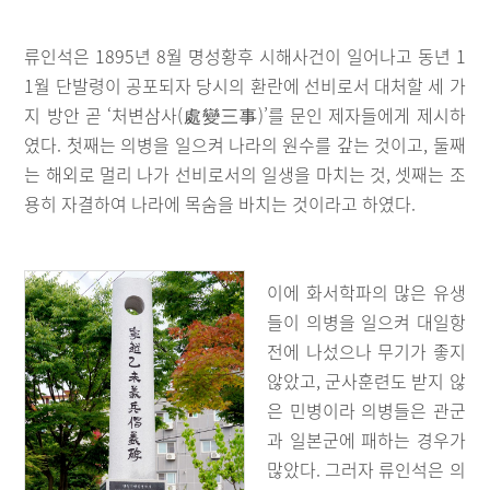
류인석은 1895년 8월 명성황후 시해사건이 일어나고 동년 1
1월 단발령이 공포되자 당시의 환란에 선비로서 대처할 세 가
지 방안 곧 ‘처변삼사(處變三事)’를 문인 제자들에게 제시하
였다. 첫째는 의병을 일으켜 나라의 원수를 갚는 것이고, 둘째
는 해외로 멀리 나가 선비로서의 일생을 마치는 것, 셋째는 조
용히 자결하여 나라에 목숨을 바치는 것이라고 하였다.
이에 화서학파의 많은 유생
들이 의병을 일으켜 대일항
전에 나섰으나 무기가 좋지
않았고, 군사훈련도 받지 않
은 민병이라 의병들은 관군
과 일본군에 패하는 경우가
많았다. 그러자 류인석은 의