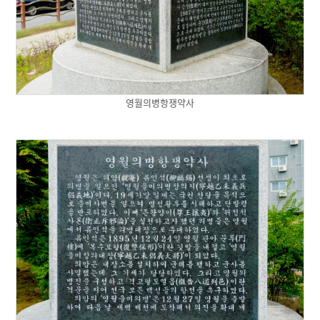
영월의병항쟁약사