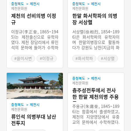
>
>
충청북도
제천시
충청북도
제천시
제천문화원
제천문화원
제천의 선비의병 이정
한말 화서학파의 의병
규
장 서상렬
이정규(李正奎, 1865~194
서상렬(徐相烈, 1854~189
5)는 제천출신으로 유학자
6)은 화서학파의 유학자이
였다. 제천 장담리에서 류인
며 한말의병장으로 활동하
석의 문하에 들어가 수학하
다가 강원도 낭천(지금의 화
였는데, 을미사변 후 류인석
천)에서 적의 탄환을 맞아
의 의진에서 활동하였다. 그
전사했다. 그는 장중하고 굳
#을미사변
#이정규
#화서학파
#서상렬
는 의병활동의 기록한 일기
세며 단정 결백하고 재주와
#제천의병
#묄렌도르프
인 ｢종의록｣을 써서 당시 의
기개가 남보다 뛰어났다. 그
병의 모습을 볼 수 있게 하
래서 그는 여러 차례 의병을
>
충청북도
제천시
였다.
일으키려고 시도하였으나
제천문화원
스승인 유인석이 말려서 단
념하였다. 하지만 단발령 이
충주성전투에서 전사
후 이춘영 등이 일으킨 의병
한 한말 제천의병 주용
에 참여하여 실질적인 지도
규
>
충청북도
제천시
자 구실을 하였다.
주용규(朱庸奎, 1845~189
제천문화원
6)는 함흥에서 출생하였고,
류인석 의병부대 남산
제천의 지양영당에서 유중
교의 문하에서 수학하였다.
전투지
후에 단발령이 내려진 후 의