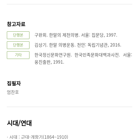
참고자료
구완회. 한말의 제천의병. 서울: 집문당, 1997.
단행본
김상기. 한말 의병운동. 천안: 독립기념관, 2016.
단행본
한국정신문화연구원. 한국민족문화대백과사전. 서울:
기타
웅진출판, 1991.
집필자
엄찬호
시대/연대
· 시대 :
근대-개항기(1864~1910)