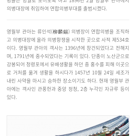
병들은 영월로 모이도록 하고 1896년 2월 영월부 관아에서
의병대장에 취임하여 연합의병부대를 출범시켰다.
영월부 관아는 류인석(柳麟錫) 의병장이 연합의병을 조직하
고 의병대장에 올라 의병항쟁을 시작한 곳으로 사적 제534호
이다. 영월부 관아의 객사는 1396년에 창건되었다고 전해지
며, 1791년에 중수되었다는 기록이 있다. 단종이 노산군으로
강봉되어 청령포에서 유배생활을 하던 중 홍수를 피해 이곳으
로 거처를 옮겨 생활을 하시다가 1457년 10월 24일 세조가
내린 사약을 마시고 승하한 장소이기도 하다. 현재 영월부 관
아에는 객사인 관풍헌과 중앙 정청, 2층 누각인 자규루 등이
있다.