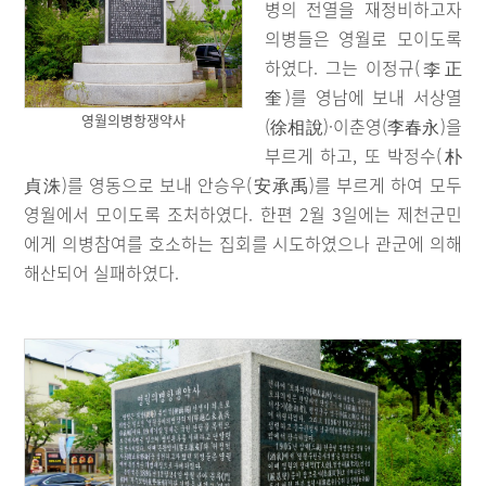
병의 전열을 재정비하고자
의병들은 영월로 모이도록
하였다. 그는 이정규(李正
奎)를 영남에 보내 서상열
영월의병항쟁약사
(徐相說)·이춘영(李春永)을
부르게 하고, 또 박정수(朴
貞洙)를 영동으로 보내 안승우(安承禹)를 부르게 하여 모두
영월에서 모이도록 조처하였다. 한편 2월 3일에는 제천군민
에게 의병참여를 호소하는 집회를 시도하였으나 관군에 의해
해산되어 실패하였다.