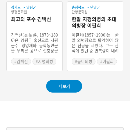
#정미7조약
제의 조칙을 반포하게 하여
래서 그는 여러 차례 의병을
>
>
경기도
양평군
친일파 이완용과 군부대신
충청북도
단양군
일으키려고 시도하였으나
#동대문훈련원
양평문화원
단양문화원
이병무를 내세워 ‘군사제도
스승인 유인석이 말려서 단
#강화분견대
를 쇄신하여 강력한 군대를
념하였다. 하지만 단발령 이
최고의 포수 김백선
한말 지평의병의 초대
양성’하기 위한다는 명목으
후 이춘영 등이 일으킨 의병
의병장 이필희
로 한국군을 해산하였다.
에 참여하여 실질적인 지도
자 구실을 하였다.
김백선(金伯善, 1873~189
이필희(1857~1900)는 한
6)은 양평군 출신으로 지평
말 의병장으로 활약하여 많
군수 맹영재와 동학농민군
은 전공을 세웠다. 그는 관
을 무찌른 공으로 절충장군
직에 있던 중 변복령이 내려
에 임명되었다. 일본이 침략
지자 단양에 퇴거해 있다가
해 오자 맹영재와 의병을 일
유중교가 1889년 제천에서
#김백선
#지평의병
#을미의병
#이필희
으킬 것을 말했으나 거절당
강학을 하자 그 문하에 들어
#최초의병장
하자, 안승우와 이춘영 등과
갔다. 그리고 유중교가 죽
원주에서 의병을 일으켜 포
자, 의암 유인석을 만나 스
군으로 공을 많이 세웠으나
승으로 삼았다. 이후 유인석
더보기
안승우에게 항의를 하다가
과 유교 문화를 보전하려 하
군령으로 처형당하였다.
였으나 중국 흥도진에서 19
00년 3월 배가 풍랑을 만나
침몰해 죽었다.