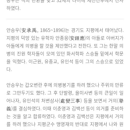
승우는 적의 탄환을 맞고 32세의 나이에 제천전투에서 전사
하였다.
안승우(安承禹, 1865~1896)는 경기도 지평에서 태어났다.
지평의 덕망 있는 유학자 안종응(安鍾應)의 아들로 아버지가
아들에게 의병을 할 것을 제안했다고 전한다. 또 그는 한말 의
병의 진원 학자들이 모여 있던 화서학파 스승들 밑에서 학문
을 익혔다. 이근원, 유중교, 유인석 등이 그의 스승으로 있었
다.
안승우는 갑오변란 후에 의병봉기를 하려 했으나 주위의 만류
로 그만두기도 했다. 그 후 단발령, 을미사변 등의 큰일이 일
어나자, 유인석의 처변삼사(處變三事) 등을 보면서 거의(擧
義)를 결심하였다. 이때 이춘영과 김백선 등이 의거를 준비하
는 것을 알고 합류하였다. 이춘영과 김백선은 지평에서 거의
를 하려 했으나 지평군수 맹영재의 반대로 지평에서 나와 원