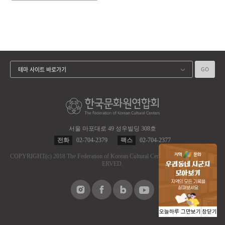
GO
테마 사이트 바로가기
서울 마포대로 49 성우빌딩 308호
전화
02-704-2379
팩스
02-704-2377
COPYRIGHT
(c)
2018 The Federation of Korean Cultural Centers.
ALL RIGHT RES
ERVED.
오늘하루 그만보기
창닫기