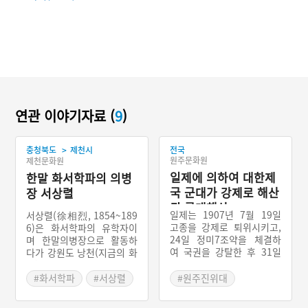
연관 이야기자료 (
9
)
>
충청북도
제천시
전국
원주문화원
제천문화원
일제에 의하여 대한제
한말 화서학파의 의병
국 군대가 강제로 해산
장 서상렬
된 군대해산
일제는 1907년 7월 19일
서상렬(徐相烈, 1854~189
고종을 강제로 퇴위시키고,
6)은 화서학파의 유학자이
24일 정미7조약을 체결하
며 한말의병장으로 활동하
여 국권을 강탈한 후 31일
다가 강원도 낭천(지금의 화
자주국방의 근원인 군부를
천)에서 적의 탄환을 맞아
폐지하고 군대마저 해산시
전사했다. 그는 장중하고 굳
#화서학파
#서상렬
#원주진위대
켰다. 일제는 순종에게 대한
세며 단정 결백하고 재주와
#묄렌도르프
#대한제국군
제국 군대의 해산에 대한 황
기개가 남보다 뛰어났다. 그