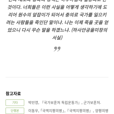
것이다. 너희들은 이런 사실을 어떻게 생각하기에 도
리어 원수의 앞잡이가 되어서 충의로 국가를 일으키
려는 사람들을 죽인단 말이냐. 나는 이제 죽을 곳을 얻
었으니 다시 무슨 말을 하겠느냐. (하사안공을미창의
서실)
참고자료
박민영, 『국가보훈처 독립운동가』, 군가보훈처.
기타
이동우, ｢국맥지평의병｣,『국맥지평의병』, 양평의병
단행본