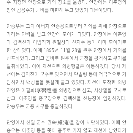
주 지정면 안창으로 거의 장소를 옮겼다. 안창에는 이춘영의
장인 김응수가 군비를 마련해 두고 있었기 때문이었다.
안승우는 그의 아버지 안종응으로부터 거의를 위해 안창으로
가라는 연락을 받고 안창에 모이게 되었다. 안창에는 이춘영
과 김백선과 이범직과 원철상과 신지수 등이 이미 모이기로
한 상태였다. 이에 1895년 11월 28일 원주 안창에서 거의를
선포하였다. 그리고 곧바로 원주에서 군청을 공격하고 무기를
탈취하였다. 이어 제천으로 의병행렬은 이동하였다. 당시 제
천에는 김익진이 군수로 있으면서 단발령 등에 적극적으로 가
담하면서 백성들을 못살게 굴고 있었다. 제천에 도착한 의병
진영은 이필희(李弼熙)를 의병장으로 삼고, 서상렬을 군사로
삼고, 이춘영을 중군장으로 김백선을 선봉장에 임명하였다.
안승우는 군중 사무를 총괄하였다.
단양에서 친일 군수 권숙(權潚)을 잡아 처단하였다. 이때 안
승우는 이춘영 등을 쫒아 충주로 가지 않고 제천에 남았다가