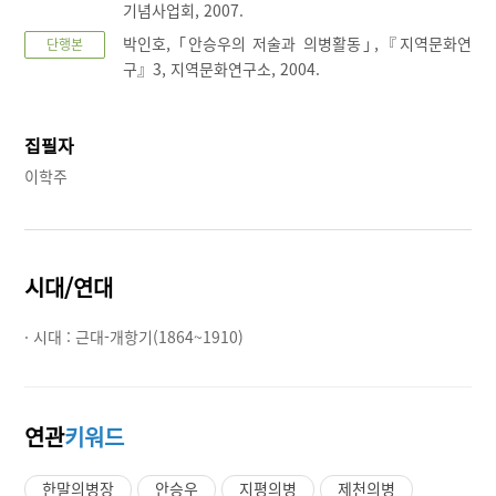
기념사업회, 2007.
박인호, ｢안승우의 저술과 의병활동｣,『지역문화연
단행본
구』3, 지역문화연구소, 2004.
집필자
이학주
시대/연대
· 시대 :
근대-개항기(1864~1910)
연관
키워드
한말의병장
안승우
지평의병
제천의병