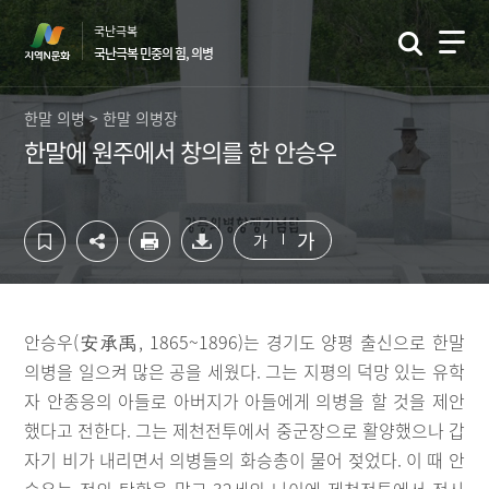
컨
하
국난극복
텐
단
국난극복 민중의 힘, 의병
츠
영
영
역
역
바
한말 의병 > 한말 의병장
바
로
한말에 원주에서 창의를 한 안승우
로
가
가
기
기
가
가
안승우(安承禹, 1865~1896)는 경기도 양평 출신으로 한말
의병을 일으켜 많은 공을 세웠다. 그는 지평의 덕망 있는 유학
자 안종응의 아들로 아버지가 아들에게 의병을 할 것을 제안
했다고 전한다. 그는 제천전투에서 중군장으로 활양했으나 갑
자기 비가 내리면서 의병들의 화승총이 물어 젖었다. 이 때 안