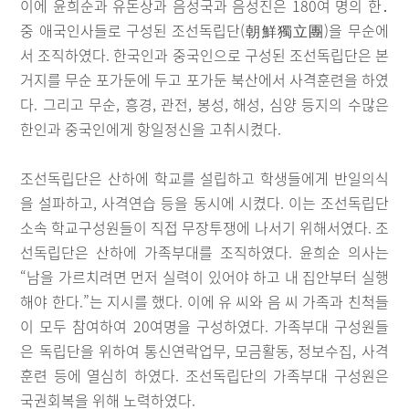
이에 윤희순과 유돈상과 음성국과 음성진은 180여 명의 한․
중 애국인사들로 구성된 조선독립단(朝鮮獨立團)을 무순에
서 조직하였다. 한국인과 중국인으로 구성된 조선독립단은 본
거지를 무순 포가둔에 두고 포가둔 북산에서 사격훈련을 하였
다. 그리고 무순, 흥경, 관전, 봉성, 해성, 심양 등지의 수많은
한인과 중국인에게 항일정신을 고취시켰다.
조선독립단은 산하에 학교를 설립하고 학생들에게 반일의식
을 설파하고, 사격연습 등을 동시에 시켰다. 이는 조선독립단
소속 학교구성원들이 직접 무장투쟁에 나서기 위해서였다. 조
선독립단은 산하에 가족부대를 조직하였다. 윤희순 의사는
“남을 가르치려면 먼저 실력이 있어야 하고 내 집안부터 실행
해야 한다.”는 지시를 했다. 이에 유 씨와 음 씨 가족과 친척들
이 모두 참여하여 20여명을 구성하였다. 가족부대 구성원들
은 독립단을 위하여 통신연락업무, 모금활동, 정보수집, 사격
훈련 등에 열심히 하였다. 조선독립단의 가족부대 구성원은
국권회복을 위해 노력하였다.