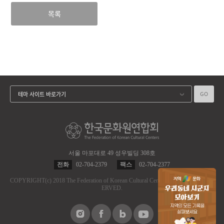
목록
GO
테마 사이트 바로가기
서울 마포대로 49 성우빌딩 308호
전화
02-704-2379
팩스
02-704-2377
COPYRIGHT
(c)
2018 The Federation of Korean Cultural Centers.
ALL RIGHT RES
ERVED.