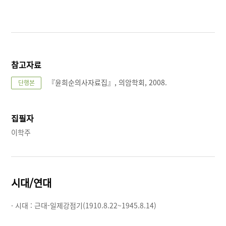
참고자료
『윤희순의사자료집』, 의암학회, 2008.
단행본
집필자
이학주
시대/연대
· 시대 :
근대-일제강점기(1910.8.22~1945.8.14)