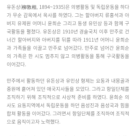
유돈상(柳敦相, 1894~1935)은 의병활동 및 독립운동을 하다
가 무순 감옥에서 옥사를 하였다. 그는 할아버지 류홍석과 아
버지 유제원 어머니 윤희순 그리고 동생 유민상 등과 함께 구
국활동을 펼쳤다. 유돈상은 1910년 경술국치 이후 만주로 건
너간 할아버지와 아버지를 뒤를 따라 1911년 어머니 윤희순
과 가족들을 이끌고 만주로 넘어갔다. 만주로 넘어간 윤희순
의 가족은 한 시도 멈추지 않고 의병활동을 통해 구국활동을
이어갔다.
만주에서 활동하던 유돈상과 유민상 형제는 요동과 내몽골과
중원에 흩어져 있던 애국지사들을 모았다. 그라고 항일단체를
조직하기 위해 조직적으로 사상적 준비를 하였다. 윤희순 의
사도 요동지역에서 독립운동을 하던 음성진과 음성국과 힘을
합쳐 활동을 이어갔다. 그러면서 항일단체를 조직하여 조직적
으로 음직이고자 노력했다.