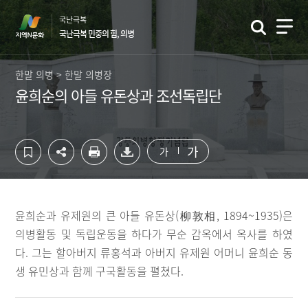
컨
하
국난극복
텐
단
국난극복 민중의 힘, 의병
츠
영
영
역
역
바
한말 의병 > 한말 의병장
바
로
윤희순의 아들 유돈상과 조선독립단
로
가
가
기
기
가
가
윤희순과 유제원의 큰 아들 유돈상(柳敦相, 1894~1935)은
의병활동 및 독립운동을 하다가 무순 감옥에서 옥사를 하였
다. 그는 할아버지 류홍석과 아버지 유제원 어머니 윤희순 동
생 유민상과 함께 구국활동을 펼쳤다.