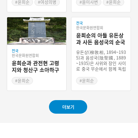
#윤희순
#여성의병
#을미사변
#윤희순
#해평윤씨일생록
#여성의병
#환인현 파리전자 취리두
#해평윤씨일생록
남산마을
전국
#노학당
#단발령
한국문화원연합회
#무순 포가둔
윤희순의 아들 유돈상
과 사돈 음성국의 순국
전국
유돈상(柳敦相, 1894~193
한국문화원연합회
5)과 음성국(陰聖國, 1889
윤희순과 관전현 고령
~1935)은 사위와 장인 사이
로 중국 무순에서 함께 독립
지와 청산구 소아하구
운동을 하였다. 그들은 윤희
의 독립운동근거지
순의 도움을 받아 조선독립
#윤희순
#윤희순
단을 조직하고 학교를 만들
#항일독립운동
#항일독립운동
고 가족부대를 만들어서 직
#관전현 보달원
#조선독립단
#유돈상
접 전투에 참가하기도 했다.
그러다가 일경에 체포되어
#관전현 소고령지
#음성국
#무순감옥
더보기
1935년 무순 감옥에서 옥사
#관전현 청산구
#조선인민회 영릉분회
를 하였다.
#조선독립단