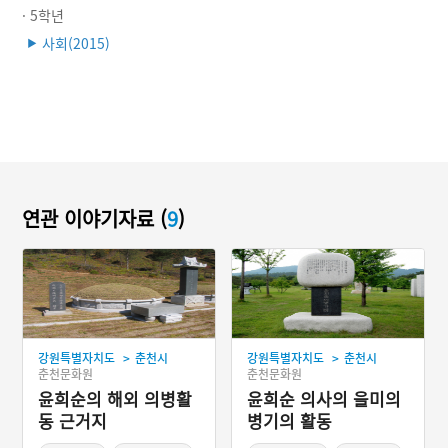
· 5학년
사회(2015)
▶
연관 이야기자료 (
9
)
>
>
강원특별자치도
춘천시
강원특별자치도
춘천시
춘천문화원
춘천문화원
윤희순의 해외 의병활
윤희순 의사의 을미의
동 근거지
병기의 활동