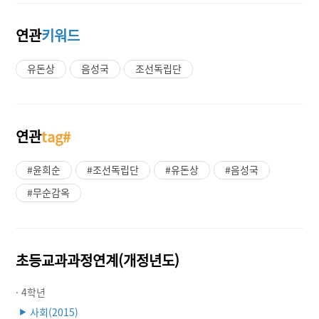
연관
키워드
유돈상
음성국
조선독립단
연관
tag#
#윤희순
#조선독립단
#유돈상
#음성국
#무순감옥
초등교과과정연계(개정년도)
· 4학년
사회(2015)
▶