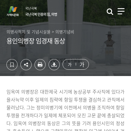
컨
하
국난극복
텐
단
국난극복 민중의 힘, 의병
츠
영
영
역
역
바
의병사적지 및 기념시설물 > 의병기념비
바
로
용인의병장 임경재 동상
로
가
가
기
기
가
가
임옥여 의병장은 대한제국 시기에 농상공부 주사직에 있다가
을사늑약 이후 일제의 침략에 항일 투쟁을 결심하고 관직에서
물러났다. 그는 정미의병기에 이천에서 의병을 조직하여 항일
투쟁을 전개하다가 일제에 체포되어 모진 고문 끝에 총살되었
다. 임옥여 의병장의 동상은 그의 뜻을 기려 용인시민의 정성