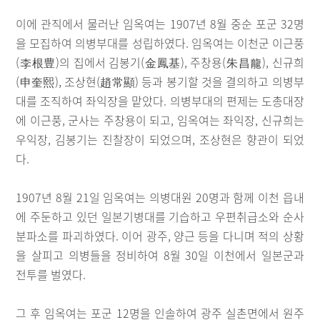
이에 관직에서 물러난 임옥여는 1907년 8월 중순 포군 32명
을 모집하여 의병부대를 성립하였다. 임옥여는 이천군 이근풍
(李根豊)의 집에서 김봉기(金鳳基), 주창용(朱昌龍), 신규희
(申奎熙), 조상현(趙常顯) 등과 봉기할 것을 결의하고 의병부
대를 조직하여 좌익장을 맡았다. 의병부대의 편제는 도총대장
에 이근풍, 군사는 주창용이 되고, 임옥여는 좌익장, 신규희는
우익장, 김봉기는 진찰장이 되었으며, 조상현은 향관이 되었
다.
1907년 8월 21일 임옥여는 의병대원 20명과 함께 이천 읍내
에 주둔하고 있던 일본기병대를 기습하고 우편취급소와 순사
분파소를 파괴하였다. 이어 광주, 양근 등을 다니며 적의 상황
을 살피고 의병들을 정비하여 8월 30일 이천에서 일본군과
전투를 벌였다.
그 후 임옥여는 포군 12명을 인솔하여 광주 실촌면에서 원주