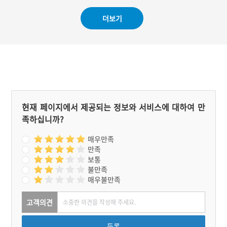
해도‧경기도의 김수민, 함
경도의 홍범도 등이 평민의
더보기
병장으로 명성을 날렸다. 정
미의병은 한일병합 이후에
도 이어져 1915년까지 전개
되었다.
현재 페이지에서 제공되는 정보와 서비스에 대하여 만
족하십니까?
매우만족
만족
보통
불만족
매우불만족
고객의견
등록