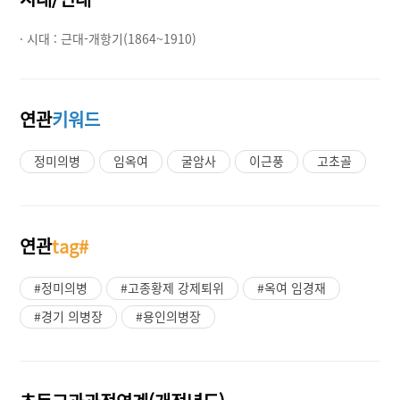
· 시대 :
근대-개항기(1864~1910)
연관
키워드
정미의병
임옥여
굴암사
이근풍
고초골
연관
tag#
#정미의병
#고종황제 강제퇴위
#옥여 임경재
#경기 의병장
#용인의병장