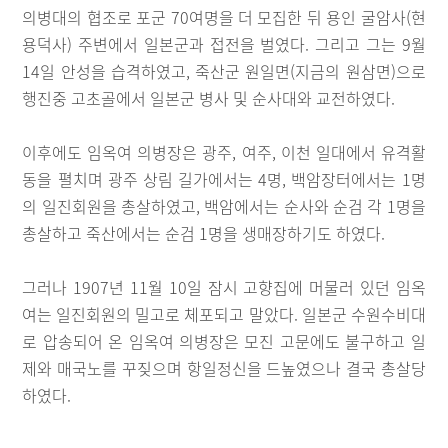
의병대의 협조로 포군 70여명을 더 모집한 뒤 용인 굴암사(현
용덕사) 주변에서 일본군과 접전을 벌였다. 그리고 그는 9월
14일 안성을 습격하였고, 죽산군 원일면(지금의 원삼면)으로
행진중 고초골에서 일본군 병사 및 순사대와 교전하였다.
이후에도 임옥여 의병장은 광주, 여주, 이천 일대에서 유격활
동을 펼치며 광주 상림 길가에서는 4명, 백암장터에서는 1명
의 일진회원을 총살하였고, 백암에서는 순사와 순검 각 1명을
총살하고 죽산에서는 순검 1명을 생매장하기도 하였다.
그러나 1907년 11월 10일 잠시 고향집에 머물러 있던 임옥
여는 일진회원의 밀고로 체포되고 말았다. 일본군 수원수비대
로 압송되어 온 임옥여 의병장은 모진 고문에도 불구하고 일
제와 매국노를 꾸짖으며 항일정신을 드높였으나 결국 총살당
하였다.