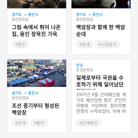
>
>
경기도
용인시
경기도
용인시
용인문화원
용인문화원
그림 속에서 튀어 나온
백암장과 함께 한 백암
집, 용인 장욱진 가옥
순대
#용인
#순대
#시장음식
#근현대인물공간
#국밥
#경기도근대역사
전국
문경문화원
일제로부터 국권을 수
호하기 위해 일어났던
정미의병
>
경기도
용인시
1907년 8월 군대해산을 계
용인문화원
기로 해산당한 많은 군인이
조선 중기부터 형성된
의병에 가담하여 정미의병
전쟁이 시작되었다. 이에 따
백암장
라 의병부대의 전투력이 강
화되어 의병투쟁은 본격적
#순대
#용인
#군대해산
인 전쟁의 양상을 띠면서 전
#경기도 전통시장
#남한대토벌작전
국으로 확산되었다. 이중 황
#조선시대 시장
#13도 연합의병