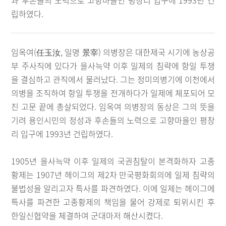
과 후손들의 노력으로 고향마을인 평창리 입구에 1993년 건
립하였다.
임옥여(任玉汝, 일명 景宰) 의병장은 대한제국 시기에 농상공
부 주사직에 있다가 을사늑약 이후 일제의 침략에 항일 투쟁
을 결심하고 관직에서 물러났다. 그는 정미의병기에 이천에서
의병을 조직하여 항일 투쟁을 전개하다가 일제에 체포되어 모
진 고문 끝에 총살되었다. 임옥여 의병장의 동상은 그의 뜻을
기려 용인시민의 정성과 후손들의 노력으로 고향마을인 평창
리 입구에 1993년 건립하였다.
1905년 을사늑약 이후 일제의 국권침탈이 본격화하자 고종
황제는 1907년 헤이그의 제2차 만국평화회의에 일제 침략의
불법성을 알리고자 특사를 파견하였다. 이에 일제는 헤이그에
특사를 파견한 고종황제의 책임을 물어 강제로 퇴위시킨 후
한일신협약을 체결하여 군대마저 해산시켰다.