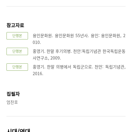
참고자료
용인문화원. 용인문화원 55년사. 용인: 용인문화원, 2
단행본
010.
홍영기. 한말 후기의병. 천안:독립기념관 한국독립운동
단행본
사연구소, 2009.
홍영기. 한말 의병에서 독립군으로. 천안: 독립기념관,
단행본
2016.
집필자
엄찬호
시대/연대