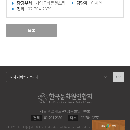
담당부서
: 지역문화콘텐츠팀
담당자
: 이서연
전화
: 02-704-2379
목록
GO
테마 사이트 바로가기
서울 마포대로 49 성우빌딩 308호
전화
02-704-2379
팩스
02-704-2377
COPYRIGHT
(c)
2018 The Federation of Korean Cultural Centers.
ALL RIGHT RES