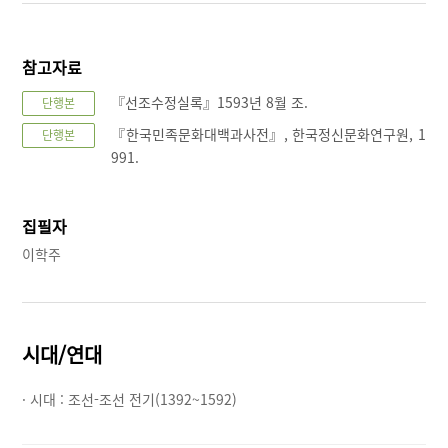
참고자료
『선조수정실록』1593년 8월 조.
단행본
『한국민족문화대백과사전』, 한국정신문화연구원, 1
단행본
991.
집필자
이학주
시대/연대
· 시대 :
조선-조선 전기(1392~1592)