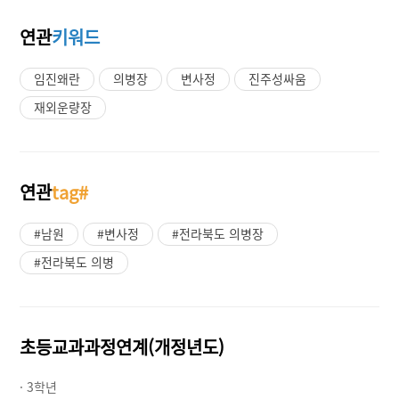
연관
키워드
임진왜란
의병장
변사정
진주성싸움
재외운량장
연관
tag#
#남원
#변사정
#전라북도 의병장
#전라북도 의병
초등교과과정연계(개정년도)
· 3학년