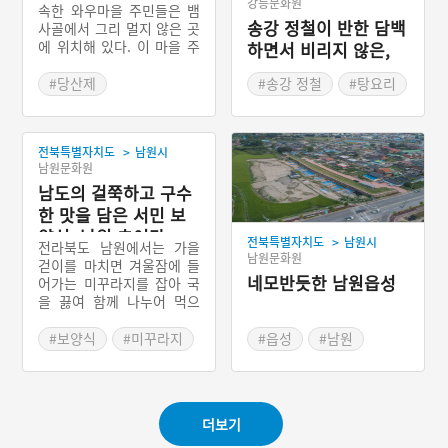
강릉문화원
속한 와우마을 주민들은 뱀
송강 정철이 반한 담백
사골에서 그리 멀지 않은 곳
에 위치해 있다. 이 마을 주
하면서 비리지 않은,
민들은 음력 초사흘이면 마
꾹저구탕
을의 신에게 제의를 지낸다.
#당산제
#송강 정철
#탕요리
제의의 명칭은 당산제이다.
#전라북도 마을이야기
#강원도 별미
제의를 지내는 목적은 주민
#강릉 로컬푸드
들의 건강과 풍농이다. 제의
>
전북특별자치도
남원시
는 선출된 제관이 주도하며
#강릉 가볼만한곳
남원문화원
제의과정에서는 축문을 읽
는다. 현재는 청년송 문화보
남도의 걸쭉하고 구수
존회와 주민들이 공동으로
한 맛을 담은 서민 보
마을제의를 주관하고 있다.
양식, 남원 추어탕
>
전북특별자치도
남원시
단절되었던 제의를 다시 복
전라북도 남원에서는 가을
남원문화원
원한 탓에 본래의 모습과는
걷이를 마치면 겨울잠에 들
조금 다른 형태로 제의를 지
네모반듯한 남원읍성
어가는 미꾸라지를 잡아 국
내고 있긴 하나 나름대로 명
을 끓여 함께 나누어 먹으
맥을 유지하고 있다. 이 과
며, 기운을 보충하고 겨울을
정에서 외지인들이 적극적
대비하였다고 한다. 추어탕
#보양식
#미꾸라지
#읍성
#남원
인 참여를 하고 있으며 소원
은 지역별로 다양하지만 남
#추어탕
빌기 등의 행사를 함께 진행
원 추어탕은 미꾸라지를 통
#전라북도 별미
하고 있다.
째로 갈아서 된장에 버무린
시래기 등과 함께 끓여낸 것
#남원 가볼만한곳
더보기
이 특징으로 남원시의 향토
음식이다.