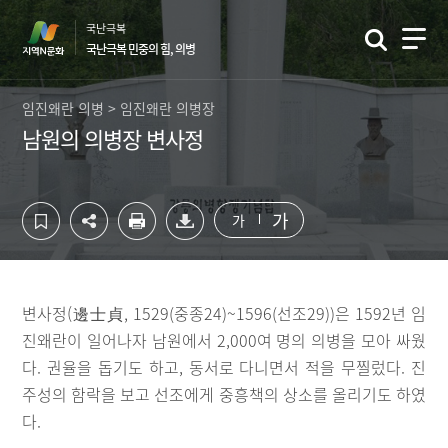
컨
하
국난극복
텐
단
국난극복 민중의 힘, 의병
츠
영
영
역
역
바
임진왜란 의병 > 임진왜란 의병장
바
로
남원의 의병장 변사정
로
가
가
기
기
가
가
변사정(邊士貞, 1529(중종24)~1596(선조29))은 1592년 임
진왜란이 일어나자 남원에서 2,000여 명의 의병을 모아 싸웠
다. 권율을 돕기도 하고, 동서로 다니면서 적을 무찔렀다. 진
주성의 함락을 보고 선조에게 중흥책의 상소를 올리기도 하였
다.