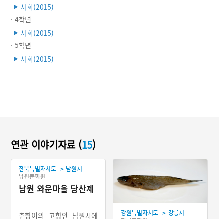
사회(2015)
▶
· 4학년
사회(2015)
▶
· 5학년
사회(2015)
▶
연관 이야기자료 (
15
)
>
전북특별자치도
남원시
남원문화원
남원 와운마을 당산제
>
강원특별자치도
강릉시
춘향이의 고향인 남원시에