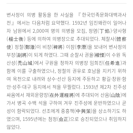
변사정이 의병 활동을 한 사실을 『한국민족문화대백과사
전』에서는 다음처럼 요약했다. 1592년 임진왜란이 일어나
자 남원에서 2,000여 명의 의병을 모집, 정염(丁焰)·양사형
(楊士衡) 등에 의하여 의병장으로 추대되었다. 체찰사(體察
使) 정철(鄭澈)이 비장(裨將) 이잠(李潛)을 보내어 변사정의
부장(副將)이 되게 하였다. 그때 순찰사 권율(權慄)이 수원 독
산성(禿山城)에서 구원을 청하자 의병장 임희진(任希進)과
함께 이를 구출하였으나, 정철의 권유로 호남을 지키기 위하
여 옥천으로 내려와 상수·선산 등지에 주둔하고 황길·창원·함
안·성주·대구 등지에서 적을 무찔렀다. 1593년 제2차 진주성
싸움에서 재외운량장(在外運糧將)에 추대되어 산음(山陰)에
가서 병곡 수백 석을 구하여 겨우 진주성에 운반하였으나 곧
성이 함락되었다. 선조에게 중흥책(中興策)을 상소하기도 하
였으며, 1595년에는 첨정(僉正)으로 승진되었으나 취임하지
않았다.