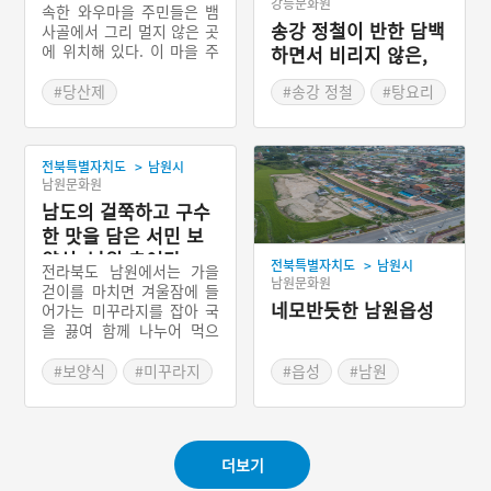
강릉문화원
속한 와우마을 주민들은 뱀
송강 정철이 반한 담백
사골에서 그리 멀지 않은 곳
에 위치해 있다. 이 마을 주
하면서 비리지 않은,
민들은 음력 초사흘이면 마
꾹저구탕
을의 신에게 제의를 지낸다.
#당산제
#송강 정철
#탕요리
제의의 명칭은 당산제이다.
#전라북도 마을이야기
#강원도 별미
제의를 지내는 목적은 주민
#강릉 로컬푸드
들의 건강과 풍농이다. 제의
>
전북특별자치도
남원시
는 선출된 제관이 주도하며
#강릉 가볼만한곳
남원문화원
제의과정에서는 축문을 읽
는다. 현재는 청년송 문화보
남도의 걸쭉하고 구수
존회와 주민들이 공동으로
한 맛을 담은 서민 보
마을제의를 주관하고 있다.
양식, 남원 추어탕
>
전북특별자치도
남원시
단절되었던 제의를 다시 복
전라북도 남원에서는 가을
남원문화원
원한 탓에 본래의 모습과는
걷이를 마치면 겨울잠에 들
조금 다른 형태로 제의를 지
네모반듯한 남원읍성
어가는 미꾸라지를 잡아 국
내고 있긴 하나 나름대로 명
을 끓여 함께 나누어 먹으
맥을 유지하고 있다. 이 과
며, 기운을 보충하고 겨울을
정에서 외지인들이 적극적
대비하였다고 한다. 추어탕
#보양식
#미꾸라지
#읍성
#남원
인 참여를 하고 있으며 소원
은 지역별로 다양하지만 남
#추어탕
빌기 등의 행사를 함께 진행
원 추어탕은 미꾸라지를 통
#전라북도 별미
하고 있다.
째로 갈아서 된장에 버무린
시래기 등과 함께 끓여낸 것
#남원 가볼만한곳
더보기
이 특징으로 남원시의 향토
음식이다.