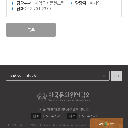
담당부서
: 지역문화콘텐츠팀
담당자
: 이서연
전화
: 02-704-2379
목록
GO
테마 사이트 바로가기
서울 마포대로 49 성우빌딩 308호
전화
02-704-2379
팩스
02-704-2377
COPYRIGHT
(c)
2018 The Federation of Korean Cultural Centers.
ALL RIGHT RES