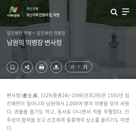
컨
하
국난극복
텐
단
국난극복 민중의 힘, 의병
츠
영
영
역
역
바
임진왜란 의병 > 임진왜란 의병장
바
로
남원의 의병장 변사정
로
가
가
기
기
가
가
변사정(邊士貞, 1529(중종24)~1596(선조29))은 1592년 임
진왜란이 일어나자 남원에서 2,000여 명의 의병을 모아 싸웠
다. 권율을 돕기도 하고, 동서로 다니면서 적을 무찔렀다. 진
주성의 함락을 보고 선조에게 중흥책의 상소를 올리기도 하였
다.