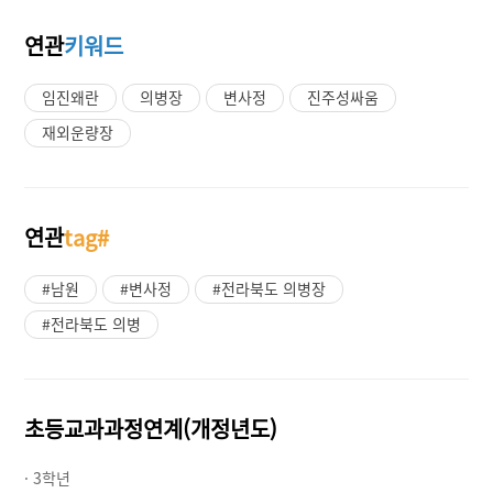
연관
키워드
임진왜란
의병장
변사정
진주성싸움
재외운량장
연관
tag#
#남원
#변사정
#전라북도 의병장
#전라북도 의병
초등교과과정연계(개정년도)
· 3학년