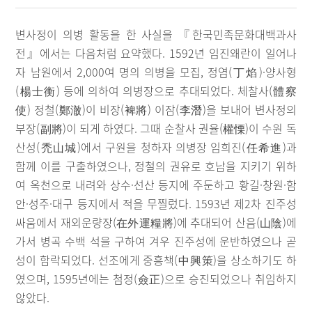
변사정이 의병 활동을 한 사실을 『한국민족문화대백과사
전』에서는 다음처럼 요약했다. 1592년 임진왜란이 일어나
자 남원에서 2,000여 명의 의병을 모집, 정염(丁焰)·양사형
(楊士衡) 등에 의하여 의병장으로 추대되었다. 체찰사(體察
使) 정철(鄭澈)이 비장(裨將) 이잠(李潛)을 보내어 변사정의
부장(副將)이 되게 하였다. 그때 순찰사 권율(權慄)이 수원 독
산성(禿山城)에서 구원을 청하자 의병장 임희진(任希進)과
함께 이를 구출하였으나, 정철의 권유로 호남을 지키기 위하
여 옥천으로 내려와 상수·선산 등지에 주둔하고 황길·창원·함
안·성주·대구 등지에서 적을 무찔렀다. 1593년 제2차 진주성
싸움에서 재외운량장(在外運糧將)에 추대되어 산음(山陰)에
가서 병곡 수백 석을 구하여 겨우 진주성에 운반하였으나 곧
성이 함락되었다. 선조에게 중흥책(中興策)을 상소하기도 하
였으며, 1595년에는 첨정(僉正)으로 승진되었으나 취임하지
않았다.