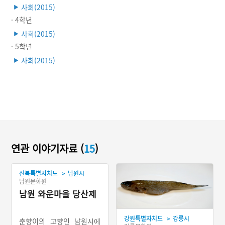
사회(2015)
▶
· 4학년
사회(2015)
▶
· 5학년
사회(2015)
▶
연관 이야기자료 (
15
)
>
전북특별자치도
남원시
남원문화원
남원 와운마을 당산제
>
강원특별자치도
강릉시
춘향이의 고향인 남원시에