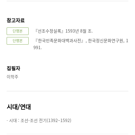
참고자료
『선조수정실록』1593년 8월 조.
단행본
『한국민족문화대백과사전』, 한국정신문화연구원, 1
단행본
991.
집필자
이학주
시대/연대
· 시대 :
조선-조선 전기(1392~1592)