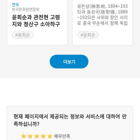
전국
유돈상(柳敦相, 1894~193
한국문화원연합회
5)과 음성국(陰聖國, 1889
윤희순과 관전현 고령
~1935)은 사위와 장인 사이
로 중국 무순에서 함께 독립
지와 청산구 소아하구
운동을 하였다. 그들은 윤희
의 독립운동근거지
순의 도움을 받아 조선독립
#윤희순
#윤희순
단을 조직하고 학교를 만들
#항일독립운동
#항일독립운동
고 가족부대를 만들어서 직
#관전현 보달원
#조선독립단
#유돈상
접 전투에 참가하기도 했다.
그러다가 일경에 체포되어
#관전현 소고령지
#음성국
#무순감옥
더보기
1935년 무순 감옥에서 옥사
#관전현 청산구
#조선인민회 영릉분회
를 하였다.
#조선독립단
현재 페이지에서 제공되는 정보와 서비스에 대하여 만
족하십니까?
매우만족