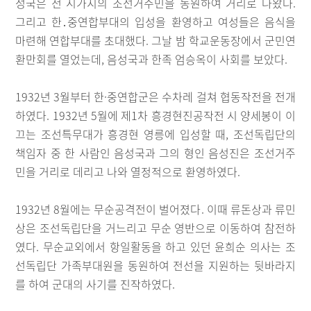
성국은 전 시가지의 조선거주민을 동원하여 거리로 나왔다.
그리고 한․중연합부대의 입성을 환영하고 여성들은 음식을
마련해 연합부대를 초대했다. 그날 밤 학교운동장에서 군민연
환만회를 열었는데, 음성국과 한족 엄승옥이 사회를 보았다.
1932년 3월부터 한·중연합군은 수차레 걸쳐 협동작전을 전개
하였다. 1932년 5월에 제1차 흥경현진공작전 시 양세봉이 이
끄는 조선특무대가 흥경현 영릉에 입성할 때, 조선독립단의
책임자 중 한 사람인 음성국과 그의 형인 음성진은 조선거주
민을 거리로 데리고 나와 열정적으로 환영하였다.
1932년 8월에는 무순공격전이 벌어졌다. 이때 류돈상과 류민
상은 조선독립단을 거느리고 무순 영반으로 이동하여 참전하
였다. 무순교외에서 항일활동을 하고 있던 윤희순 의사는 조
선독립단 가족부대원을 동원하여 전선을 지원하는 뒷바라지
를 하여 군대의 사기를 진작하였다.