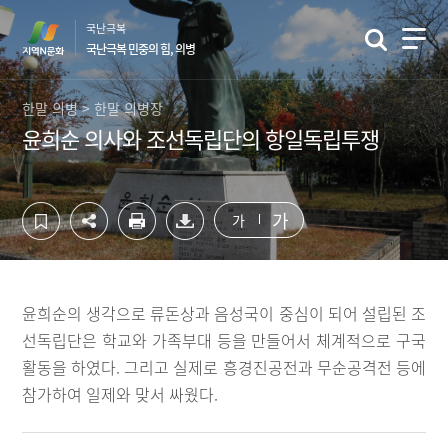
컨
하
국난극복
텐
단
국난극복 민중의 힘, 의병
츠
영
영
역
역
바
한말 의병 > 한말 의병장
바
로
윤희순 의사와 조선독립단의 항일독립투쟁
로
가
가
기
기
가
가
윤희순의 생각으로 류돈상과 음성국이 중심이 되어 설립된 조
선독립단은 학교와 가족부대 등을 만들어서 체계적으로 구국
활동을 하였다. 그리고 실제로 흥경진공전과 무순공격전 등에
참가하여 일제와 맞서 싸웠다.