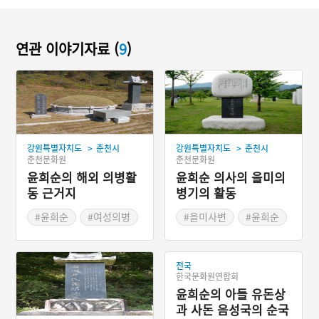
연관 이야기자료 (
9
)
>
>
강원특별자치도
춘천시
강원특별자치도
춘천시
춘천문화원
춘천문화원
윤희순의 해외 의병활
윤희순 의사의 을미의
동 근거지
병기의 활동
#윤희순
#여성의병
#을미사변
#윤희순
#해평윤씨일생록
#여성의병
#환인현 파리전자 취리두
#해평윤씨일생록
남산마을
전국
#노학당
#단발령
한국문화원연합회
#무순 포가둔
윤희순의 아들 유돈상
과 사돈 음성국의 순국