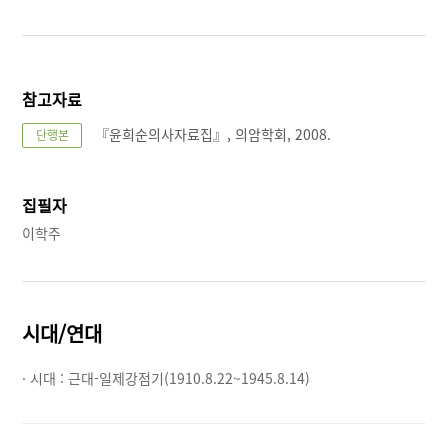
참고자료
『윤희순의사자료집』, 의암학회, 2008.
단행본
집필자
이학주
시대/연대
· 시대 :
근대-일제강점기(1910.8.22~1945.8.14)