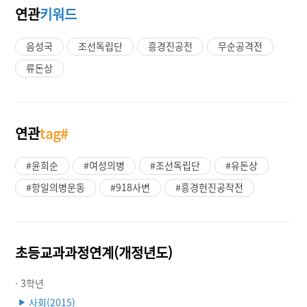
연관
키워드
음성국
조선독립단
흥경진공전
무순공격전
류돈상
연관
tag#
#윤희순
#여성의병
#조선독립단
#유돈상
#항일의병운동
#918사변
#흥경헌진공작전
초등교과과정연계(개정년도)
· 3학년
사회(2015)
▶