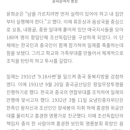
윤희순여사 동상
윤희순은 “남을 가르치려면 먼저 실력이 있어야 하고 내 집안
부터 실행해야 한다.”고 했다. 이에 류돈상과 음성국을 중심으
로 요동, 내몽골, 중원 일대에 흩어져 있던 애국지사들을 모아
180여 명의 항일단체 조선독립단을 구성하게 되었다. 이 단
체에는 한국인과 중국인이 함께 참가하여 일제를 축출하는데
힘을 보탰다. 그리고 학교와 가족부대를 만들어서 체계적으로
조직을 탄탄히 하고 투사를 길렀다.
일제는 1931년 ‘9.18사변’을 일으켜 중국 동북지방을 강점하
였다. 이에 1931년 9월 20일 중국공산당은 항일무장투쟁을
진행하기로 했다. 한국과 중국의 연합부대를 조직하여 일제의
만행에 맞서고자 했다. 1932년 3월 11일 요녕민중자위단은
한족인 왕자신과 조선인인 양세봉의 지휘 하에 흥경현 위공안
대를 물리치고 흥경현 영릉가로 진군했다. 이때 조선독립단의
책임자 중의 한 사람이며 흥경현 보민회 영릉분회 회장인 음