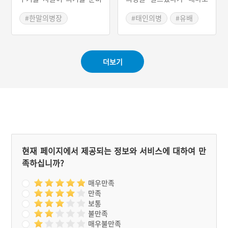
했으며, 1907년 2월 12일
에 유배되었으며, 또 다시
남원성을 습격해서 점령했
의병을 일으켰다가 체포되
#한말의병장
#태인의병
#유배
으나, 도망가는 일본군을 추
어 거문도에 유배되었다가
#전라북도 의병장
#대마도
#전남의병장
격하다가 총에 맞아 사망하
병사하였다.
#전라북도 의병
#중기의병
였다.
#대한독립의군부
더보기
현재 페이지에서 제공되는 정보와 서비스에 대하여 만
족하십니까?
매우만족
만족
보통
불만족
매우불만족