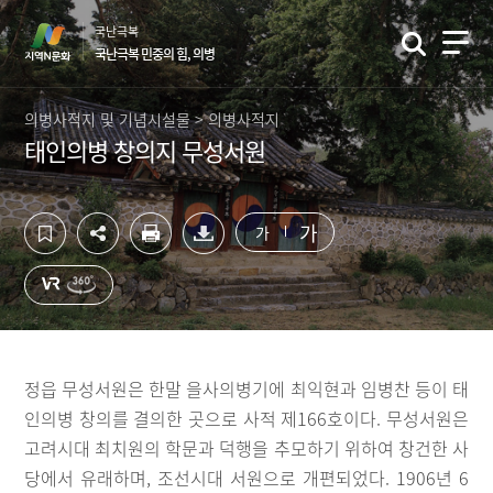
컨
하
국난극복
텐
단
국난극복 민중의 힘, 의병
츠
영
영
역
역
바
의병사적지 및 기념시설물 > 의병사적지
바
로
태인의병 창의지 무성서원
로
가
가
기
기
가
가
정읍 무성서원은 한말 을사의병기에 최익현과 임병찬 등이 태
인의병 창의를 결의한 곳으로 사적 제166호이다. 무성서원은
고려시대 최치원의 학문과 덕행을 추모하기 위하여 창건한 사
당에서 유래하며, 조선시대 서원으로 개편되었다. 1906년 6