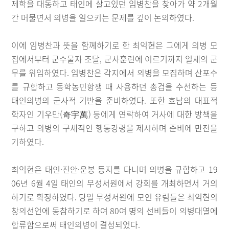
제학을 대동하고 태인에 살고있던 임병찬을 찾아가 약 2개월
간 머물면서 의병을 일으키는 문제를 깊이 논의하였다.
이에 임병찬과 뜻을 함께하기로 한 최익현은 그에게 의병 모
집에서부터 군수물자 조달, 군사훈련에 이르기까지 일체의 군
무를 위임하였다. 임병찬은 각지에서 의병을 모집하며 산포수
를 규합하고 동학농민항쟁 때 사용하던 총검을 수선하는 등
태인의병의 군사적 기반을 준비하였다. 또한 호남의 대표적
학자인 기우만(奇宇萬) 등에게 연락하여 거사에 대한 방책을
구하고 의병의 구체적인 행동강령을 제시하며 준비에 만전을
기하였다.
최익현은 태인·진안·운봉 등지를 다니며 의병을 규합하고 19
06년 6월 4일 태인의 무성서원에서 강회를 개최하면서 거의
하기로 확정하였다. 당일 무성서원에 모인 유림들은 최익현의
창의선언에 동참하기로 하여 80여 명의 선비들이 의병대열에
합류함으로써 태인의병이 결성되었다.