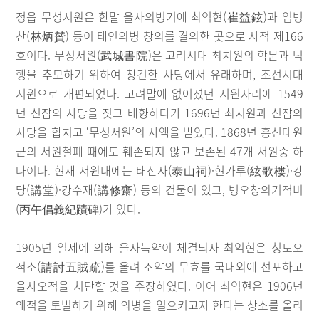
정읍 무성서원은 한말 을사의병기에 최익현(崔益鉉)과 임병
찬(林炳贊) 등이 태인의병 창의를 결의한 곳으로 사적 제166
호이다. 무성서원(武城書院)은 고려시대 최치원의 학문과 덕
행을 추모하기 위하여 창건한 사당에서 유래하며, 조선시대
서원으로 개편되었다. 고려말에 없어졌던 서원자리에 1549
년 신잠의 사당을 짓고 배향하다가 1696년 최치원과 신잠의
사당을 합치고 ‘무성서원’의 사액을 받았다. 1868년 흥선대원
군의 서원철폐 때에도 훼손되지 않고 보존된 47개 서원중 하
나이다. 현재 서원내에는 태산사(泰山祠)·현가루(絃歌樓)·강
당(講堂)·강수재(講修齋) 등의 건물이 있고, 병오창의기적비
(丙午倡義紀蹟碑)가 있다.
1905년 일제에 의해 을사늑약이 체결되자 최익현은 청토오
적소(請討五賊疏)를 올려 조약의 무효를 국내외에 선포하고
을사오적을 처단할 것을 주장하였다. 이어 최익현은 1906년
왜적을 토벌하기 위해 의병을 일으키고자 한다는 상소를 올리