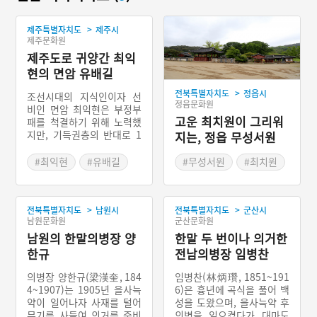
>
제주특별자치도
제주시
제주문화원
제주도로 귀양간 최익
현의 면암 유배길
>
전북특별자치도
정읍시
조선시대의 지식인이자 선
정읍문화원
비인 면암 최익현은 부정부
고운 최치원이 그리워
패를 척결하기 위해 노력했
지만, 기득권층의 반대로 1
지는, 정읍 무성서원
873년 제주도에 유배되었
현가루
다. 호남대로를 따라 전라도
#최익현
#유배길
#무성서원
#최치원
해남의 관두포에서 배를 타
#정읍
고 바닷길을 건너 제주도의
#유네스코 세계유산
조천 포구에 도착했다. 조천
>
>
전북특별자치도
남원시
전북특별자치도
군산시
포구에 내려 제주 관아 근처
#유네스코 세계유산 한국
남원문화원
군산문화원
에서 유배 생활을 시작했다.
의 서원
#전라북도 누정
유배 생활이 끝나고 유배 생
남원의 한말의병장 양
한말 두 번이나 의거한
#정읍가볼만한곳
활을 하던 집에서 한라산으
한규
전남의병장 임병찬
로 향하던 구간에서 첫 번째
로 도착한 방선문 계곡에 이
의병장 양한규(梁漢奎, 184
임병찬(林炳瓚, 1851~191
르는 5.5㎞ 구간은 2012년
4~1907)는 1905년 을사늑
6)은 흉년에 곡식을 풀어 백
면암 유배길로 재탄생했다.
약이 일어나자 사재를 털어
성을 도왔으며, 을사늑약 후
무기를 사들여 의거를 준비
의병을 일으켰다가 대마도