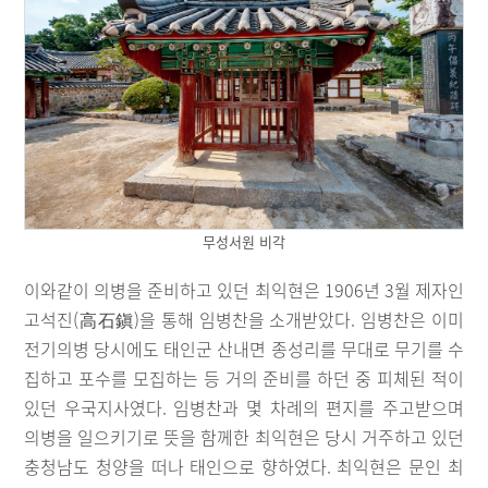
무성서원 비각
이와같이 의병을 준비하고 있던 최익현은 1906년 3월 제자인
고석진(高石鎭)을 통해 임병찬을 소개받았다. 임병찬은 이미
전기의병 당시에도 태인군 산내면 종성리를 무대로 무기를 수
집하고 포수를 모집하는 등 거의 준비를 하던 중 피체된 적이
있던 우국지사였다. 임병찬과 몇 차례의 편지를 주고받으며
의병을 일으키기로 뜻을 함께한 최익현은 당시 거주하고 있던
충청남도 청양을 떠나 태인으로 향하였다. 최익현은 문인 최