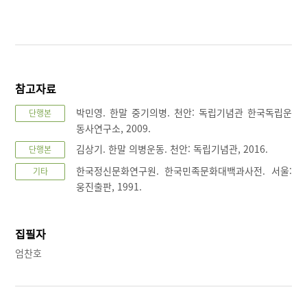
참고자료
박민영. 한말 중기의병. 천안: 독립기념관 한국독립운
단행본
동사연구소, 2009.
김상기. 한말 의병운동. 천안: 독립기념관, 2016.
단행본
한국정신문화연구원. 한국민족문화대백과사전. 서울:
기타
웅진출판, 1991.
집필자
엄찬호