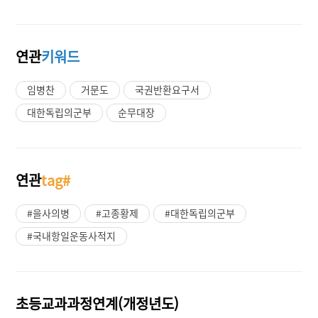
연관
키워드
임병찬
거문도
국권반환요구서
대한독립의군부
순무대장
연관
tag#
#을사의병
#고종황제
#대한독립의군부
#국내항일운동사적지
초등교과과정연계(개정년도)