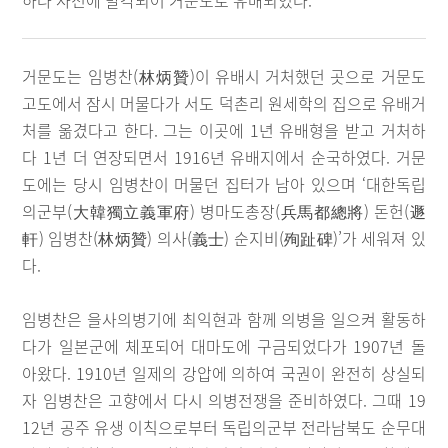
하다 사전에 발각되어 거문도로 유배되었다.
거문도는 임병찬(林炳贊)이 유배시 거처했던 곳으로 거문도
고도에서 잠시 머물다가 서도 덕촌리 원세학의 집으로 유배거
처를 옮겼다고 한다. 그는 이곳에 1년 유배형을 받고 거처하
다 1년 더 연장되면서 1916년 유배지에서 순국하였다. 거문
도에는 당시 임병찬이 머물던 집터가 남아 있으며 ‘대한독립
의군부(大韓獨立義軍府) 병마도총장(兵馬都總將) 돈헌(遯
軒) 임병찬(林炳贊) 의사(義士) 순지비(殉趾碑)’가 세워져 있
다.
임병찬은 을사의병기에 최익현과 함께 의병을 일으켜 활동하
다가 일본군에 체포되어 대마도에 구금되었다가 1907년 돌
아왔다. 1910년 일제의 강압에 의하여 국권이 완전히 상실되
자 임병찬은 고향에서 다시 의병전쟁을 준비하였다. 그때 19
12년 공주 유생 이칙으로부터 독립의군부 전라남북도 순무대