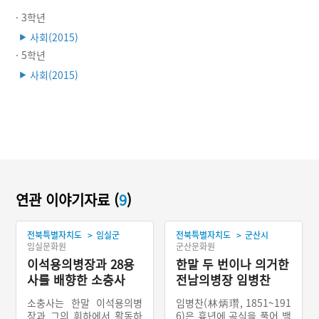
· 3학년
사회(2015)
▶
· 5학년
사회(2015)
▶
연관 이야기자료 (
9
)
>
>
전북특별자치도
임실군
전북특별자치도
군산시
임실문화원
군산문화원
이석용의병장과 28용
한말 두 번이나 의거한
사를 배향한 소충사
전남의병장 임병찬
소충사는 한말 이석용의병
임병찬(林炳瓚, 1851~191
장과 그의 휘하에서 활동하
6)은 흉년에 곡식을 풀어 백