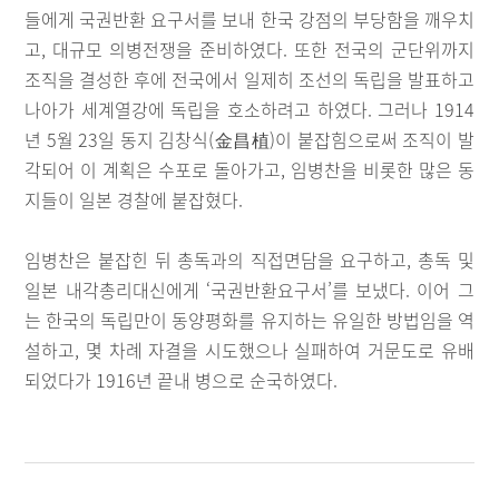
들에게 국권반환 요구서를 보내 한국 강점의 부당함을 깨우치
고, 대규모 의병전쟁을 준비하였다. 또한 전국의 군단위까지
조직을 결성한 후에 전국에서 일제히 조선의 독립을 발표하고
나아가 세계열강에 독립을 호소하려고 하였다. 그러나 1914
년 5월 23일 동지 김창식(金昌植)이 붙잡힘으로써 조직이 발
각되어 이 계획은 수포로 돌아가고, 임병찬을 비롯한 많은 동
지들이 일본 경찰에 붙잡혔다.
임병찬은 붙잡힌 뒤 총독과의 직접면담을 요구하고, 총독 및
일본 내각총리대신에게 ‘국권반환요구서’를 보냈다. 이어 그
는 한국의 독립만이 동양평화를 유지하는 유일한 방법임을 역
설하고, 몇 차례 자결을 시도했으나 실패하여 거문도로 유배
되었다가 1916년 끝내 병으로 순국하였다.