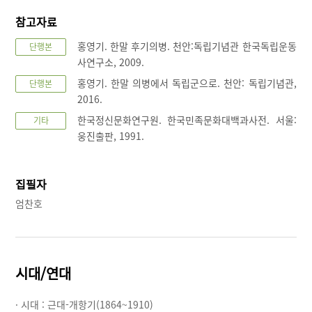
참고자료
홍영기. 한말 후기의병. 천안:독립기념관 한국독립운동
단행본
사연구소, 2009.
홍영기. 한말 의병에서 독립군으로. 천안: 독립기념관,
단행본
2016.
한국정신문화연구원. 한국민족문화대백과사전. 서울:
기타
웅진출판, 1991.
집필자
엄찬호
시대/연대
· 시대 :
근대-개항기(1864~1910)