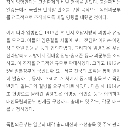
장에 임명한다는 고종황제의 비밀 명령을 받았다. 고종황제는
열강들에게 국권을 만회할 원조를 구할 목적으로 독립의군부
를 전국적으로 조직하도록 비밀 명령을 내렸던 것이다.
이에 따라 임병찬은 1913년 초 먼저 호남지방의 의병과 유생
을 모으고, 아들인 임응철을 서울에 보내 전참판 이인순·이명
상·곽한일·전용규 등과 협의하였다. 그리하여 임병찬은 우선
전라남북도 지방에서 김태흥·임당·송재준 등과 의군부를 조직
하고, 이 조직을 전국적인 규모로 확대하였다. 그리고 1913년
5월 일본정부에 국권반환 요구서를 전국의 조직을 통해 일제
히 발송하고, 동시에 360여 개 처에서 동시에 총독부로 국권
반환과 일본군의 철병을 요구하기로 하였다. 다음 해 1914년
초 한양으로 올라간 임병찬은 이명상․이인순 등과 협의하여
대한독립의군부 편제를 구성하고 총대표 및 각도, 각군 대표
를 선정하였다.
독립의군부는 일본의 내각 총리대신과 조선총독 및 주요 관리