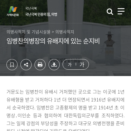
컨
하
국난극복
텐
단
국난극복 민중의 힘, 의병
츠
영
영
역
역
바
의병사적지 및 기념시설물 > 의병사적지
바
로
임병찬의병장의 유배지에 있는 순지비
로
가
가
기
기
가
가
거문도는 임병찬이 유배시 거처했던 곳으로 그는 이곳에 1년
유배형을 받고 거처하다 1년 더 연장되면서 1916년 유배지에
서 순국하였다. 임병찬은 고종황제의 명을 받고 1914년 초 이
명상․이인순 등과 협의하여 대한독립의군부를 조직하였다.
그는 일제 강점의 부당성을 주장하고 대규모 의병전쟁을 준비