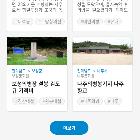
던 28의사를 배향하는 사우
성을 도왔으며, 을사늑약 후
로서 항일투쟁과 조국의 독
의병을 일으켰다가 대마도
립을 위하여 순절하신 충의
에 유배되었으며, 또 다시
열사의 호국정신을 계승하
의병을 일으켰다가 체포되
#이석용
#호남창의진
#태인의병
#유배
기 위한 곳이다. 이석용의병
어 거문도에 유배되었다가
#소충 사선문화제
#대마도
#전남의병장
장은 1907년 임실 마이산에
병사하였다.
#28용사
#중기의병
서 의병을 일으켜 기삼연 의
병부대와 통합하여 호남창
#기삼연 의병부대
#대한독립의군부
의진을 편성하였다. 그 후
기삼연이 순국하자 대장으
로 추대되어 남원‧전주 등
지에서 일본군과 수차례 접
>
>
전라남도
보성군
전라남도
나주시
전하여 많은 전과를 얻었다.
보성문화원
나주문화원
보성의병장 설봉 김도
나주의병봉기지 나주
규 기적비
향교
#진산대첩
#원봉대첩
#나주의병
#나주
#김도규 의병부대
#향교
더보기