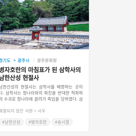
경기도
광주시
광주문화원
>
병자호란의 마침표가 된 삼학사의
남한산성 현절사
남한산성의 현절사는 삼학사를 배향하는 곳이
다. 삼학사는 청나라와의 화친을 반대한 척화파
의 수괴로 청나라에 끌려가 죽임을 당하였다. 삼
학사 중 한 명인 홍익한은 청 태종 앞에서 명나
훼철되지 않은 서원 > 사우
라와 맺은 군신의 의를 깨고 청나라를 황제의 나
라로 인정할 수 없다고 당당히 말하였다. 전쟁의
#남한산성
#병자호란
#송시열
승패를 떠나 대의와 도리가 있어 화친을 반대했
#드라마 속 조선역사
#드라마 연인
다는 주장에 청 태종도 할 말을 잃었다고 한다.
송시열은 삼학사의 전기를 집필해 그들의 죽음