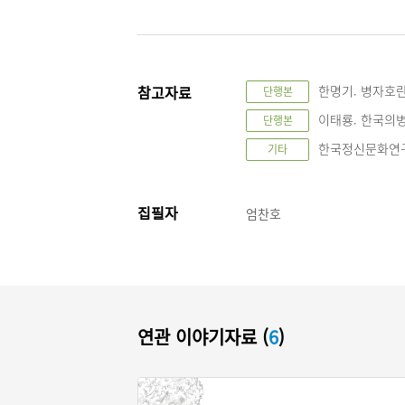
참고자료
한명기. 병자호란 1
단행본
이태룡. 한국의병사
단행본
한국정신문화연구원
기타
집필자
엄찬호
연관 이야기자료 (
6
)