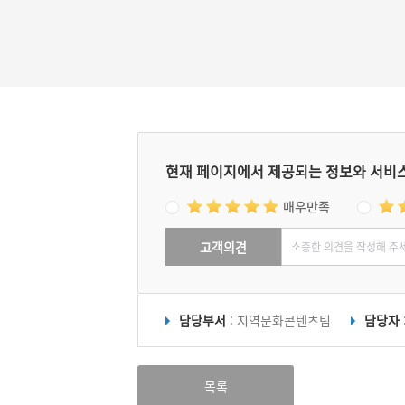
#영화 속 조선역사
#드라마 연인
함락 소식을 들은 것은 26일이었다. 30일 임
이 산에서 내려가 자리를 펴고 앉아 세 번 절
고 아홉 번 머리를 조아리는 예를 행하였다.
현재 페이지에서 제공되는 정보와 서비
매우만족
고객의견
담당부서
: 지역문화콘텐츠팀
담당자
목록