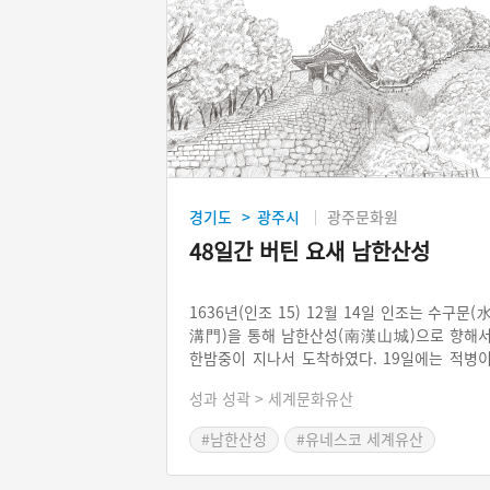
경기도
광주시
광주문화원
>
48일간 버틴 요새 남한산성
1636년(인조 15) 12월 14일 인조는 수구문(
溝門)을 통해 남한산성(南漢山城)으로 향해
한밤중이 지나서 도착하였다. 19일에는 적병
남쪽 성에 쳐들어왔으나 아군이 화포로 공격
성과 성곽 > 세계문화유산
여 물리쳤다. 22일에도 인조는 김류에게 결전
것을 명하였다. 남한산성을 구원하기 위해서 
#남한산성
#유네스코 세계유산
처에서 올라온 구원병들은 대부분 전투에서 
#영화 촬영지
#드라마 속 조선역사
하였다. 청나라는 회유와 군사적 방법을 모두 
원하여 남한산성을 에워쌌다. 성안에서 강화