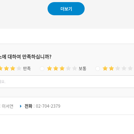
#영화 속 조선역사
#드라마 연인
지 않은 옛 터에는 당시의 모습을 지닌 행궁(行
금
더보기
宮)을 복원하였으며 2014년 세계문화유산에 등
하
재되었다
스에 대하여 만족하십니까?
만족
보통
: 이서연
전화
: 02-704-2379