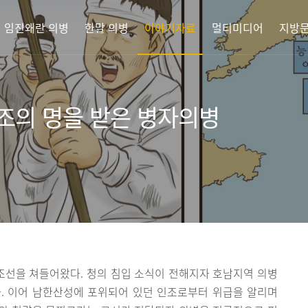
임진왜란 의병
한말 의병
이야기자료
멀티미디어
지방문
조의 명을 받은 병자의병
 조선을 쳐들어왔다. 청의 침입 소식이 전해지자 호남지역 의병
. 이어 남한산성에 포위되어 있던 인조로부터 위급을 알리며