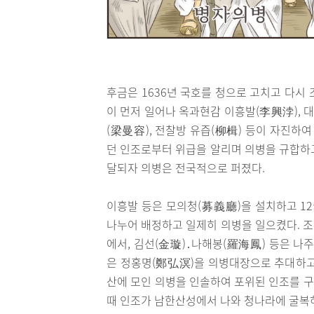
후금은 1636년 국호를 청으로 고치고 다시
이 먼저 일어나 옥과현감 이흥발(李興浡), 
(梁曼容), 전찰방 유즙(柳楫) 등이 자진하여
던 인조로부터 위급을 알리며 의병을 규합하
달되자 의병은 전국적으로 퍼졌다.
이흥발 등은 모의청(募義廳)을 설치하고 12
나누어 배정하고 일제히 의병을 일으켰다. 조
에서, 김선(金璇)․나해봉(羅海鳳) 등은 나주
은 정홍명(鄭弘溟)을 의병대장으로 추대하고
산에 모인 의병을 인솔하여 포위된 인조를 
때 인조가 남한산성에서 나와 청나라에 굴복