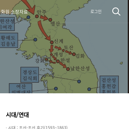
화원 소장자료
로그인
시대/연대
· 시대 :
조선-조선 후기(1593~1863)