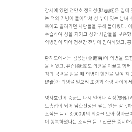
강서에 있던 전만호 정지성(鄭志誠)은 집에 
는 적의 기병이 들이닥쳐 성 밖에 있는 남녀
죽이고 끌려가던 사람들을 구해 돌아왔다. 
수습하여 성을 지키고 성안 사람들을 보존했
의병장이 되어 청천강 전투에 참여하였고, 
황해도에서는 김응남(金應南)이 의병을 모집
을 세웠고, 유즙(柳濈)도 의병을 이끌고 힘
적의 공격을 받을 때 의병이 혈전을 벌여 적
湜會)가 의병을 일으켜 조령과 죽령 사이에서
병자호란에 승군도 다시 일어나 각성(覺性)과
도총섭이 되어 남한산성을 쌓는 일을 감독
소식을 듣고 3,000명의 의승을 모아 항마
이 항복하였다는 소식을 듣고 진군을 중지하