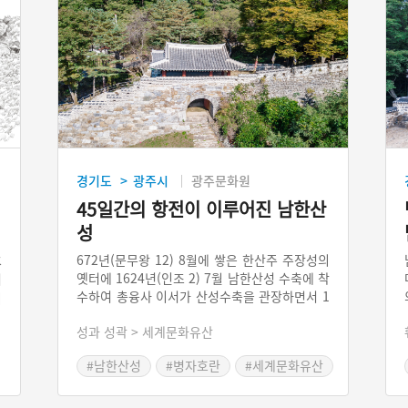
경기도
광주시
광주문화원
>
45일간의 항전이 이루어진 남한산
성
水
672년(문무왕 12) 8월에 쌓은 한산주 주장성의
옛터에 1624년(인조 2) 7월 남한산성 수축에 착
서
수하여 총융사 이서가 산성수축을 관장하면서 1
이
626년 2월 경 대략 마무리되었다. 같은 해 광주
하
성과 성곽 > 세계문화유산
읍치를 산성으로 옮기고 산성도시로 발달하게
할
되었으며 숙종-정조대를 거치면서 계속 수축, 개
각
#남한산성
#병자호란
#세계문화유산
축, 증축되었다. 인조 14년(1636) 병자호란 때
패
#경기도 광주
#드라마 속 조선역사
왕이 이곳으로 피신하여 45일간 항전한 곳이다.
동
19세기 일제강점기 당시 전소되어 아무것도 남
의