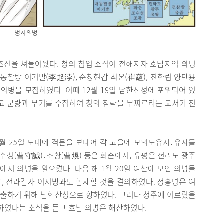
병자의병
 조선을 쳐들어왔다. 청의 침입 소식이 전해지자 호남지역 의병
대동찰방 이기발(李起浡), 순창현감 최온(崔蘊), 전한림 양만용
 의병을 모집하였다. 이때 12월 19일 남한산성에 포위되어 있
고 군량과 무기를 수집하여 청의 침략을 무찌르라는 교서가 전
월 25일 도내에 격문을 보내어 각 고을에 모의도유사․유사를
수성(曹守誠)․조황(曹熀) 등은 화순에서, 유평은 전라도 광주
에서 의병을 일으켰다. 다음 해 1월 20일 여산에 모인 의병들
, 전라감사 이시방과도 합세할 것을 결의하였다. 정홍명은 여
구출하기 위해 남한산성으로 향하였다. 그러나 청주에 이르렀을
하였다는 소식을 듣고 호남 의병은 해산하였다.