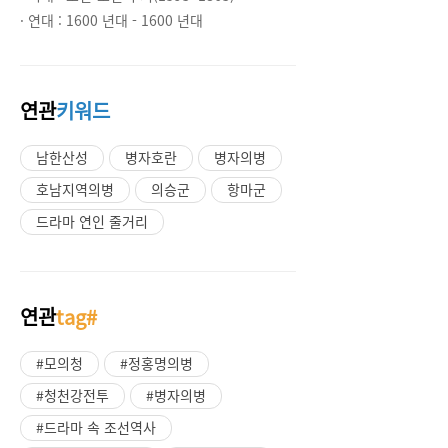
· 연대 :
1600 년대 - 1600 년대
연관
키워드
남한산성
병자호란
병자의병
호남지역의병
의승군
항마군
드라마 연인 줄거리
연관
tag#
#모의청
#정홍명의병
#청천강전투
#병자의병
#드라마 속 조선역사