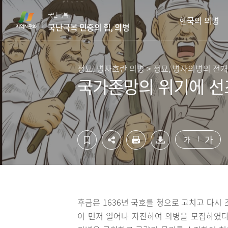
컨
하
국난극복
텐
단
한국의 의병
국난극복 민중의 힘, 의병
츠
영
영
역
역
바
바
로
정묘, 병자호란 의병 > 정묘, 병자의병의 전개
로
가
국가존망의 위기에 선
가
기
기
가
가
후금은 1636년 국호를 청으로 고치고 다시
이 먼저 일어나 자진하여 의병을 모집하였다