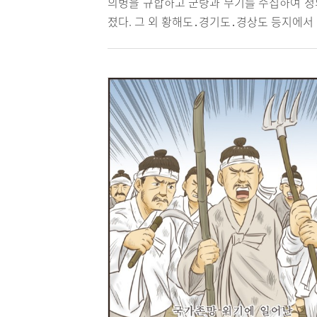
의병을 규합하고 군량과 무기를 수집하여 청
졌다. 그 외 황해도․경기도․경상도 등지에서