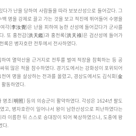
있다가 난을 당하여 사람들을 따라 보보산성으로 들어갔다. 그
 수백 명을 강제로 끌고 가는 것을 보고 적진에 뛰어들어 수명을
이여각(李汝覺)은 난을 피하여 능한 산성에 들어갔다가 군사를
다. 또 홍천감(洪天鑑)과 홍천록(洪天祿)은 검산성에 들어가
홍천록은 병자호란 전투에서 전사하였다.
하여 멸악산을 근거지로 전투를 벌여 적장을 참획하는 등 공
써 싸워 많은 적을 참수하였다. 경기도에서는 강화성이 포위되어
 1천여 명을 살상하는 전과를 올렸고, 경상도에서도 김식회(金
 활동하였다.
 명조(明照) 등의 의승군이 활약하였다. 각성은 1624년 팔도
하였고, 병자호란이 일어나서 왕이 남한산성으로 피난하였다는
군이라 이름한 뒤 스스로 승대장이 되어 북상하였으나, 도중에 왕
였다.