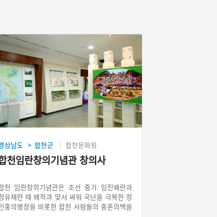
경상남도
합천군
합천문화원
>
합천임란창의기념관 창의사
합천 임란창의기념관은 조선 중기 임진왜란과
정유재란 때 왜적과 맞서 싸워 국난을 극복한 정
인홍의병장을 비롯한 합천 사람들의 충혼의백을
모신 곳이다. 민족정기를 발휘하여 나라와 겨레