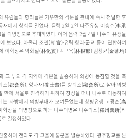
의 유림들과 향리들은 기우만의 격문을 관내에 즉시 전달한 후
 동재에서 향회를 열었다. 음력 2월 2일 나주유생 이승수(李承
)을 의병장으로 추대하였다. 이어 음력 2월 4일 나주의 유생들
 보냈다. 아울러 조관(朝官)·유림·향리·군교 등이 연합하여
에 이학상은 박화실(朴化實)·박근욱(朴根郁)·김창균(金蒼均)
 그 밖의 각 지역에 격문을 발송하여 의병에 동참할 것을 촉
도회소(都會所), 양사재(養士齋)를 향회소(鄕會所)로 삼아 의병
일 만에 서울로 진격하기 위하여 장성을 떠나 나주로 이동하여
에는 사방에서 의병부대가 모여들었는데 창평유생 고광순(高
 이학상을 의병장으로 하는 나주의병은 나주의소(羅州義所)라
)로 결정하였다.
진출하여 전라도 각 고을에 통문을 발송하였다. 광주향교를 본