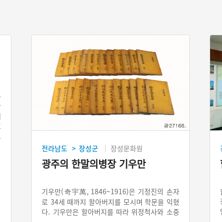
4
창
에
호
료
전라남도
장성군
장성문화원
>
광주의 한말의병장 기우만
기우만(奇宇萬, 1846~1916)은 기정진의 손자
로 34세 때까지 할아버지를 모시며 학문을 익혔
다. 기우만은 할아버지를 따라 위정척사와 소중
화(小中華) 사상을 이어갔다. 그는 1895년 을미