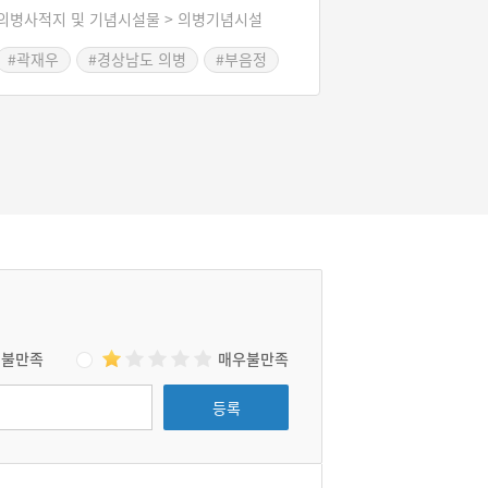
의병사적지 및 기념시설물 > 의병기념시설
를 수호한 의병장 및 의사 백십 명과 이름 없이
순절한 수많은 무명의사의 충혼을 모셔 숭고한
#곽재우
#경상남도 의병
#부음정
업적을 기리기 위해 2001년 개관하였다. 경내에
#무명의사의 충혼
는 창의사, 유물관, 강당, 기념탑 등이 있다.
불만족
매우불만족
등록