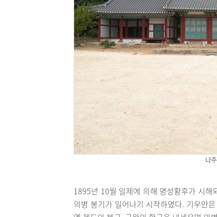
나주
1895년 10월 일제에 의해 명성황후가 시
의병 봉기가 일어나기 시작하였다. 기우만은 
옛 제도의 복구, 국왕의 환궁을 내세우며 의