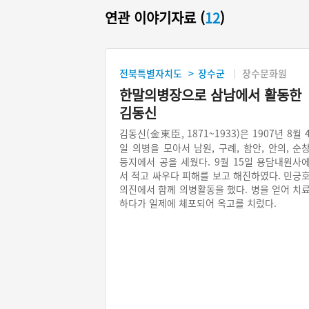
연관 이야기자료 (
12
)
전북특별자치도
장수군
장수문화원
>
한말의병장으로 삼남에서 활동한
김동신
김동신(金東臣, 1871~1933)은 1907년 8월 
일 의병을 모아서 남원, 구례, 함안, 안의, 순
등지에서 공을 세웠다. 9월 15일 용담내원사
서 적고 싸우다 피해를 보고 해진하였다. 민긍
의진에서 함께 의병활동을 했다. 병을 얻어 치
하다가 일제에 체포되어 옥고를 치렀다.