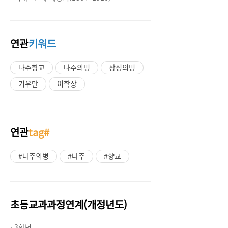
연관
키워드
나주향교
나주의병
장성의병
기우만
이학상
연관
tag#
#나주의병
#나주
#향교
초등교과과정연계(개정년도)
· 3학년