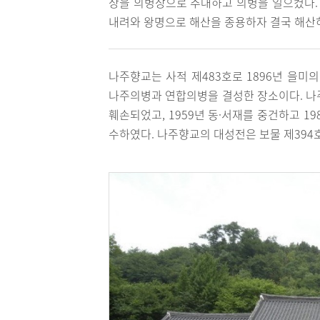
상을 의병장으로 추대하고 의병을 일으켰다.
내려와 왕명으로 해산을 종용하자 결국 해산
나주향교는 사적 제483호로 1896년 을
나주의병과 연합의병을 결성한 장소이다. 나주
훼손되었고, 1959년 동·서재를 중건하고 19
수하였다. 나주향교의 대성전은 보물 제394