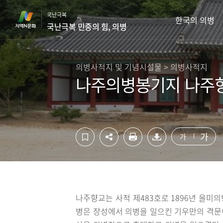
컨
하
국난극복
텐
단
한국의 의병
국난극복 민중의 힘, 의병
츠
영
영
역
역
바
바
로
의병사적지 및 기념시설물 > 의병사적지
로
가
나주의병봉기지 나주
가
기
기
가
가
나주향교는 사적 제483호로 1896년 을미
병은 장성에서 의병을 일으킨 기우만의 격문