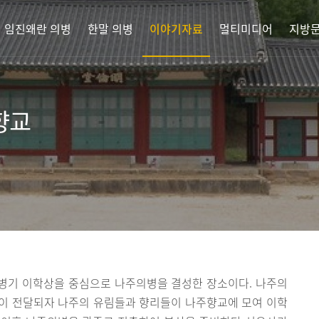
임진왜란 의병
한말 의병
이야기자료
멀티미디어
지방문
향교
의병기 이학상을 중심으로 나주의병을 결성한 장소이다. 나주의
이 전달되자 나주의 유림들과 향리들이 나주향교에 모여 이학