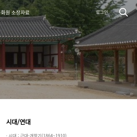
화원 소장자료
로그인
시대/연대
· 시대 :
근대-개항기(1864~1910)