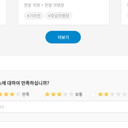
한말 의병 > 한말 의병장
사변이 일어나자 각 읍에 통고하여 규탄을 촉구
했으며, 단발령이 일어나자 1896년 전라남도 장
#기우만
#호남의병장
성에서 의병을 일으켜 나주와 광주 등지에서 활
동을 하였다.
더보기
스에 대하여 만족하십니까?
만족
보통