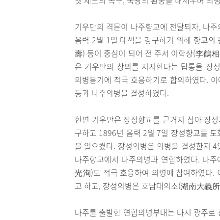
기우만의 격문이 나주향교에 전달되자, 나주
음력 2월 1일 대책을 강구하기 위해 향교의
壽) 등이 중심이 되어 전 주서 이학상(李鶴相
은 기우만의 창의를 지지한다는 답통을 장성에
의병봉기에 적극 호응하기로 합의하였다. 이
등과 나주의병을 결성하였다.
한편 기우만은 장성향교를 근거지 삼아 장성과
구하고 1896년 음력 2월 7일 장성향교를 
을 일으켰다. 장성의병은 의병을 결성한지 4
나주향교에서 나주의병과 연합하였다. 나주
光洵)도 적극 호응하여 의병에 참여하였다.
고 하고, 장성의병은 호남대의소(湖南大義所
나주를 출발한 연합의병부대는 다시 광주로 