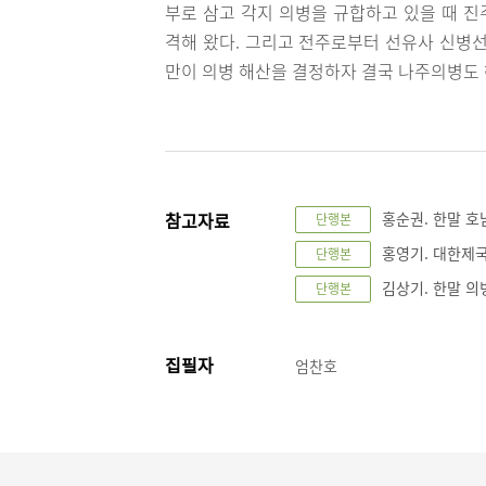
부로 삼고 각지 의병을 규합하고 있을 때 
격해 왔다. 그리고 전주로부터 선유사 신병선
만이 의병 해산을 결정하자 결국 나주의병도
참고자료
홍순권. 한말 호
단행본
홍영기. 대한제국기
단행본
김상기. 한말 의병
단행본
집필자
엄찬호