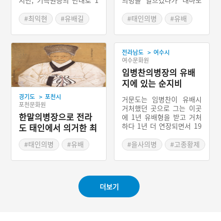
873년 제주도에 유배되었
에 유배되었으며, 또 다시
다. 호남대로를 따라 전라도
의병을 일으켰다가 체포되
#최익현
#유배길
#태인의병
#유배
해남의 관두포에서 배를 타
어 거문도에 유배되었다가
#대마도
#전남의병장
고 바닷길을 건너 제주도의
병사하였다.
#중기의병
조천 포구에 도착했다. 조천
>
전라남도
여수시
포구에 내려 제주 관아 근처
#대한독립의군부
여수문화원
에서 유배 생활을 시작했다.
유배 생활이 끝나고 유배 생
임병찬의병장의 유배
활을 하던 집에서 한라산으
지에 있는 순지비
로 향하던 구간에서 첫 번째
>
경기도
포천시
로 도착한 방선문 계곡에 이
거문도는 임병찬이 유배시
포천문화원
르는 5.5㎞ 구간은 2012년
거처했던 곳으로 그는 이곳
면암 유배길로 재탄생했다.
한말의병장으로 전라
에 1년 유배형을 받고 거처
하다 1년 더 연장되면서 19
도 태인에서 의거한 최
16년 유배지에서 순국하였
익현
다. 임병찬은 고종황제의 명
#태인의병
#유배
#을사의병
#고종황제
을 받고 1914년 초 이명상․
#대마도
#대한독립의군부
이인순 등과 협의하여 대한
#국내항일운동사적지
독립의군부를 조직하였다.
그는 일제 강점의 부당성을
더보기
주장하고 대규모 의병전쟁
을 준비하다 사전에 발각되
어 거문도로 유배되었다.