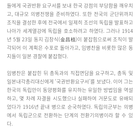
들에게 국권반환 요구서를 보내 한국 강점의 부당함을 깨우치
고, 대규모 의병전쟁을 준비하였다. 또한 전국의 군단위까지
조직을 결성한 후에 전국에서 일제히 조선의 독립을 발표하고
나아가 세계열강에 독립을 호소하려고 하였다. 그러나 1914
년 5월 23일 동지 김창식(金昌植)이 붙잡힘으로써 조직이 발
각되어 이 계획은 수포로 돌아가고, 임병찬을 비롯한 많은 동
지들이 일본 경찰에 붙잡혔다.
임병찬은 붙잡힌 뒤 총독과의 직접면담을 요구하고, 총독 및
일본내각총리대신에게 ‘국권반환요구서’를 보냈다. 이어 그는
한국의 독립만이 동양평화를 유지하는 유일한 방법임을 역설
하고, 몇 차례 자결을 시도했으나 실패하여 거문도로 유배되
었다가 1916년 끝내 병으로 순국하였다. 독립의군부는 의병
에서 독립군으로 전환하는 단계의 전환기의병이라 할 수 있
다.