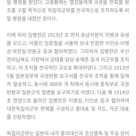
밀 명령을 받았다. 고종황제는 열강들에게 국권을 만회할 원
조를 구할 목적으로 독립의군부를 전국적으로 조직하도록 비
밀 명령을 내렸던 것이다.
이에 따라 임병찬은 1913년 초 먼저 호남지방의 의병과 유생
을 모으고, 아들인 임응철을 서울에 보내 전참판 이인순·이명
상·곽한일·전용규 등과 협의하였다. 그리하여 임병찬은 우선
전라남북도 지방에서 김태흥·임당·송재준 등과 의군부를 조직
하고, 이 조직을 전국적인 규모로 확대하였다. 그리고 1913년
5월 일본정부에 국권반환 요구서를 전국의 조직을 통해 일제
히 발송하고, 동시에 360여 개 처에서 동시에 총독부로 국권
반환과 일본군의 철병을 요구하기로 하였다. 다음 해 1914년
초 한양으로 올라간 임병찬은 이명상․이인순 등과 협의하여
대한독립의군부 편제를 구성하고 총대표 및 각도, 각군 대표
를 선정하였다.
독립의군부는 일본의 내각 총리대신과 조선총독 및 주요 관리