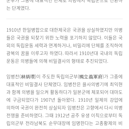
군부가 그중에 대표적인 단체로 의병에서 독립군으로 전환하
는 단계였다.
1910년 한일병합으로 대한제국은 국권을 상실하였지만 의병
들은 국권을 되찾기 위한 노력을 포기하지 않았다. 이들은 국
외의 독립운동 세력과 연계하거나, 비밀리에 단체를 조직하여
광복의 꿈을 이루고자 하였다. 따라서 1910년대 국내의 독립
운동은 의병들에 의해 비밀결사의 형태로 추진되었다.
임병찬(林炳瓚)이 주도한 독립의군부(獨立義軍府)가 그중에
대표적인 비밀결사 단체였다. 임병찬은 을사의병기에 최익현
과 함께 의병을 일으켜 활동하다가 일본군에 체포되어 대마도
에 구금되었다가 1907년 돌아왔다. 1910년 일제의 강압에
의하여 국권이 완전히 상실되자 임병찬은 고향에서 다시 의병
전쟁을 준비하였다. 그때 1912년 공주 유생 이칙으로부터 독
립의군부 전라남북도 순무대장에 임명한다는 고종황제의 비