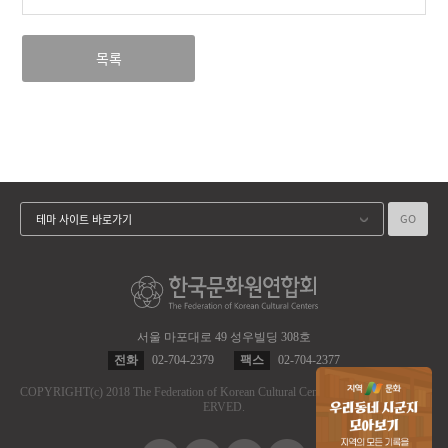
목록
GO
테마 사이트 바로가기
서울 마포대로 49 성우빌딩 308호
전화
02-704-2379
팩스
02-704-2377
COPYRIGHT
(c)
2018 The Federation of Korean Cultural Centers.
ALL RIGHT RES
ERVED.