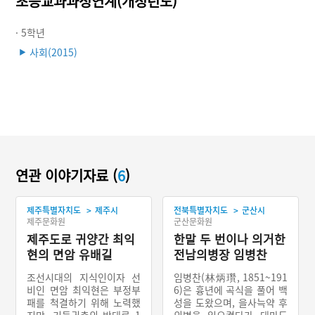
초등교과과정연계(개정년도)
· 5학년
사회(2015)
▶
연관 이야기자료 (
6
)
>
>
제주특별자치도
제주시
전북특별자치도
군산시
제주문화원
군산문화원
제주도로 귀양간 최익
한말 두 번이나 의거한
현의 면암 유배길
전남의병장 임병찬
조선시대의 지식인이자 선
임병찬(林炳瓚, 1851~191
비인 면암 최익현은 부정부
6)은 흉년에 곡식을 풀어 백
패를 척결하기 위해 노력했
성을 도왔으며, 을사늑약 후
지만, 기득권층의 반대로 1
의병을 일으켰다가 대마도