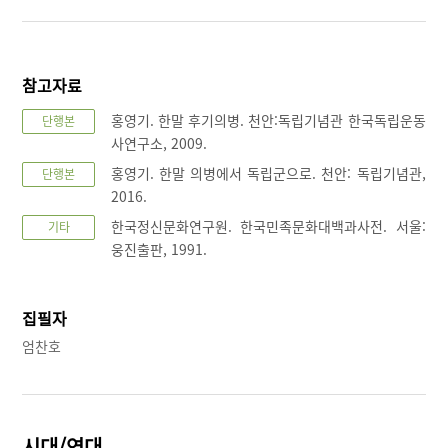
참고자료
홍영기. 한말 후기의병. 천안:독립기념관 한국독립운동
단행본
사연구소, 2009.
홍영기. 한말 의병에서 독립군으로. 천안: 독립기념관,
단행본
2016.
한국정신문화연구원. 한국민족문화대백과사전. 서울:
기타
웅진출판, 1991.
집필자
엄찬호
시대/연대