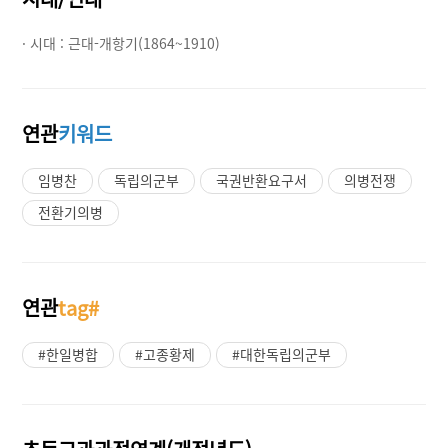
· 시대 :
근대-개항기(1864~1910)
연관
키워드
임병찬
독립의군부
국권반환요구서
의병전쟁
전환기의병
연관
tag#
#한일병합
#고종황제
#대한독립의군부