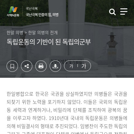
컨
하
국난극복
텐
단
국난극복 민중의 힘, 의병
츠
영
영
역
역
바
한말 의병 > 한말 의병의 전개
바
로
독립운동의 기반이 된 독립의군부
로
가
가
기
기
가
가
한일병합으로 한국은 국권을 상실하였지만 의병들은 국권을
되찾기 위한 노력을 포기하지 않았다. 이들은 국외의 독립운
동 세력과 연계하거나, 비밀리에 단체를 조직하여 광복의 꿈
을 이루고자 하였다. 1910년대 국내의 독립운동은 의병들에
의해 비밀결사의 형태로 추진되었다. 임병찬이 주도한 독립의