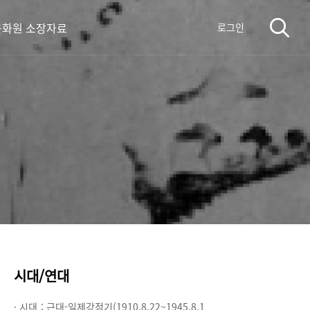
화원 소장자료
로그인
시대/연대
· 시대 :
근대-일제강점기(1910.8.22~1945.8.1