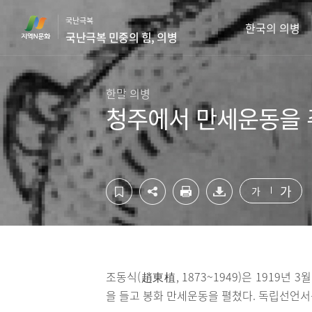
컨
하
국난극복
텐
단
한국의 의병
국난극복 민중의 힘, 의병
츠
영
영
역
역
바
바
로
한말 의병
로
가
청주에서 만세운동을 
가
기
기
가
가
조동식(趙東植, 1873~1949)은 1919년
을 들고 봉화 만세운동을 펼쳤다. 독립선언서