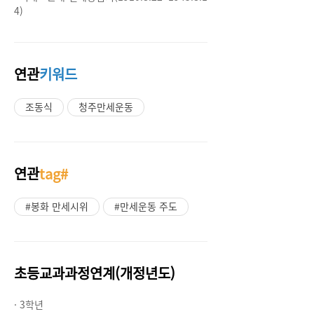
4)
연관
키워드
조동식
청주만세운동
연관
tag#
#봉화 만세시위
#만세운동 주도
초등교과과정연계(개정년도)
· 3학년