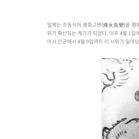
일제는 조동식의 봉화고변(烽火告變)을 폄훼
위가 확산되는 계기가 되었다. 이후 4월 1일
어서 인근에서 4월 9일까지 이 시위가 일어났