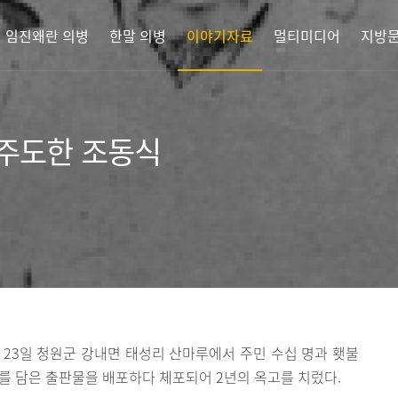
임진왜란 의병
한말 의병
이야기자료
멀티미디어
지방문
주도한 조동식
 3월 23일 청원군 강내면 태성리 산마루에서 주민 수십 명과 횃불
를 담은 출판물을 배포하다 체포되어 2년의 옥고를 치렀다.