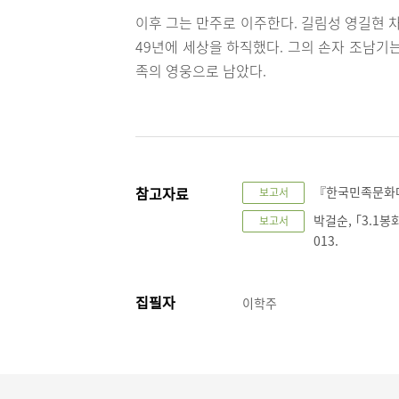
이후 그는 만주로 이주한다. 길림성 영길현 
49년에 세상을 하직했다. 그의 손자 조남기
족의 영웅으로 남았다.
참고자료
『한국민족문화대
보고서
박걸순, ｢3.1
보고서
013.
집필자
이학주