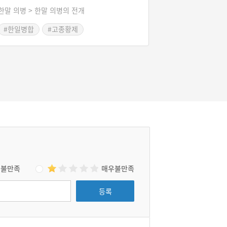
한말 의병 > 한말 의병의 전개
#한일병합
#고종황제
#대한독립의군부
불만족
매우불만족
등록