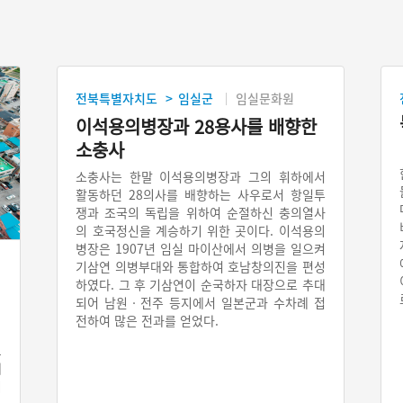
전북특별자치도
임실군
임실문화원
>
이석용의병장과 28용사를 배향한
소충사
소충사는 한말 이석용의병장과 그의 휘하에서
활동하던 28의사를 배향하는 사우로서 항일투
쟁과 조국의 독립을 위하여 순절하신 충의열사
의 호국정신을 계승하기 위한 곳이다. 이석용의
병장은 1907년 임실 마이산에서 의병을 일으켜
기삼연 의병부대와 통합하여 호남창의진을 편성
하였다. 그 후 기삼연이 순국하자 대장으로 추대
되어 남원‧전주 등지에서 일본군과 수차례 접
전하여 많은 전과를 얻었다.
1
에
지