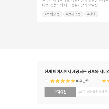
한국의 지역별 대표 상설시장과 오일장 > 강원
도 이어지고 있다. 또한 유관순 열사가 만세운
대전, 충청도의 대표 상설시장과 오일장
을 벌렸던 곳으로 인근에는 유관순 열사의 생
와 기념관이 있다.
#독립운동
#만세운동
#천안
#충청남도 전통시장
현재 페이지에서 제공되는 정보와 서비
매우만족
고객의견