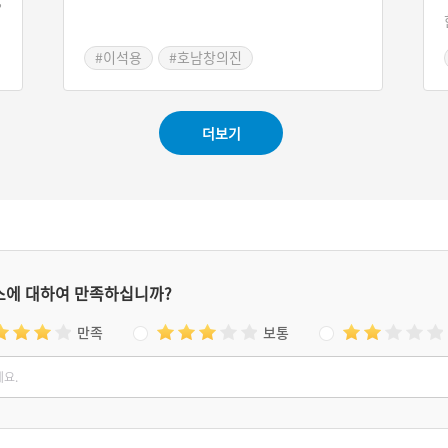
,
동
가
#이석용
#호남창의진
#소충 사선문화제
#기삼연 의병부대
더보기
스에 대하여 만족하십니까?
만족
보통