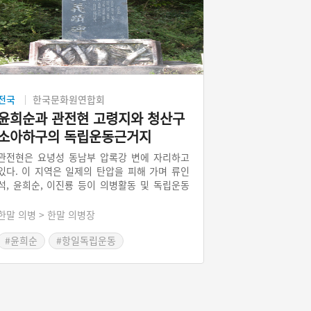
전국
한국문화원연합회
윤희순과 관전현 고령지와 청산구
소아하구의 독립운동근거지
관전현은 요녕성 동남부 압록강 변에 자리하고
있다. 이 지역은 일제의 탄압을 피해 가며 류인
석, 윤희순, 이진룡 등이 의병활동 및 독립운동
을 활발하게 했던 지역이다. 보달원은 관전현의
동부에 위치하고 있고, 고령지는 관전현의 동북
한말 의병 > 한말 의병장
부에 위치하고 있다. 소고령지는 보달원 고령지
에 소속된 자연마을이다.
#윤희순
#항일독립운동
#관전현 보달원
#관전현 소고령지
#관전현 청산구
#조선독립단