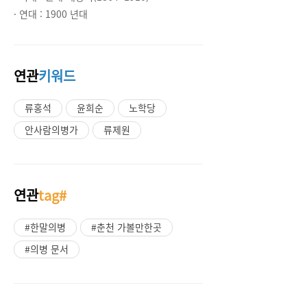
· 연대 :
1900 년대
연관
키워드
류홍석
윤희순
노학당
안사람의병가
류제원
연관
tag#
#한말의병
#춘천 가볼만한곳
#의병 문서