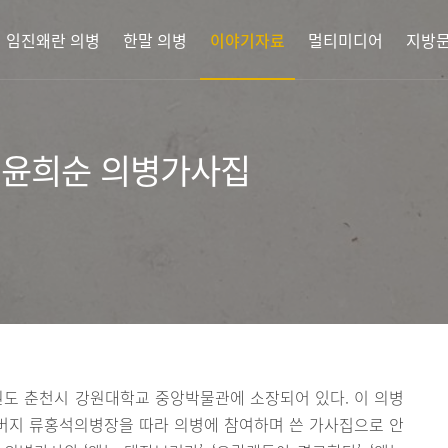
임진왜란 의병
한말 의병
이야기자료
멀티미디어
지방문
 윤희순 의병가사집
도 춘천시 강원대학교 중앙박물관에 소장되어 있다. 이 의병
버지 류홍석의병장을 따라 의병에 참여하며 쓴 가사집으로 안