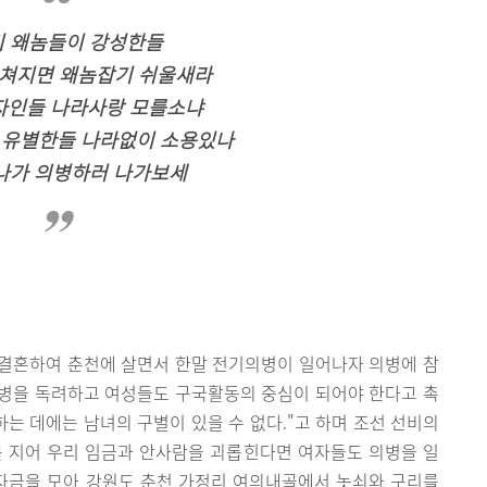
 왜놈들이 강성한들
뭉쳐지면 왜놈잡기 쉬울새라
자인들 나라사랑 모를소냐
 유별한들 나라없이 소용있나
나가 의병하러 나가보세
결혼하여 춘천에 살면서 한말 전기의병이 일어나자 의병에 참
병을 독려하고 여성들도 구국활동의 중심이 되어야 한다고 촉
하는 데에는 남녀의 구별이 있을 수 없다."고 하며 조선 선비의
를 지어 우리 임금과 안사람을 괴롭힌다면 여자들도 의병을 일
자금을 모아 강원도 춘천 가정리 여의내골에서 놋쇠와 구리를