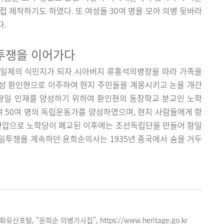
접 제작하기도 하였다. 또 여성들 30여 명을 모아 의병 뒷바라
다.
투쟁을 이어가다
 일제의 식민지가 되자 시아버지 류홍석의병장을 따라 가족을
성 환인현으로 이주하여 현지 주민들을 계몽시키고 논을 개간
 항일 인재를 양성하기 위하여 환인현의 동창학교 분교인 노학
 50여 명의 독립운동가를 양성하였으며, 현지 사람들에게 항
 탄압으로 노학당이 폐교된 이후에는 조선독립단을 만들어 항일
일투쟁을 계속하던 윤희순의사는 1935년 중국에서 숨을 거두
포털, “윤희순 의병가사집”, https://www.heritage.go.kr