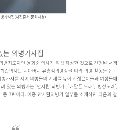
의병가사집(사진출처:문화재청)
있는 의병가사집
의병지도자인 윤희순 의사가 직접 작성한 것으로 간행된 서책
윤희순의사는 시아버지 류홍석의병장을 따라 의병 활동을 돕고
의병가사를 지어 의병들의 기세를 높이고 젊은이들과 여성들에
있는 의병가는 ‘안사람 의병가’, ‘애달픈 노래’, ‘병정노래’,
노래’ 등 7편이다. 이중 안사람의병가 일부를 소개하면 다음과 같