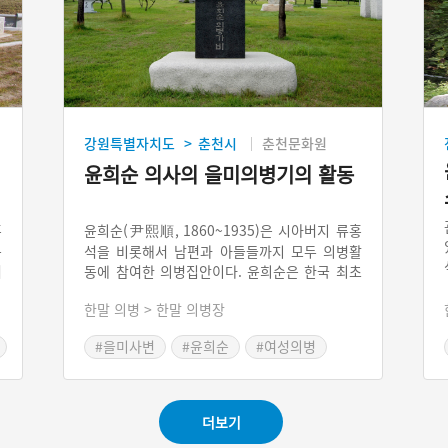
강원특별자치도
춘천시
춘천문화원
>
윤희순 의사의 을미의병기의 활동
홍
윤희순(尹熙順, 1860~1935)은 시아버지 류홍
동
석을 비롯해서 남편과 아들들까지 모두 의병활
여
동에 참여한 의병집안이다. 윤희순은 한국 최초
.
여성 의병으로 평생을 의병활동에 바친 인물이
한말 의병 > 한말 의병장
정
다. 그가 처음 의병활동을 한 것은 춘천시 남면
1
가정리에서이다.
#을미사변
#윤희순
#여성의병
펼
#해평윤씨일생록
#단발령
곡
더보기