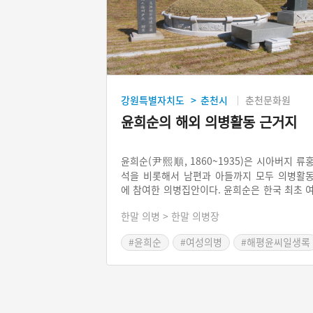
강원특별자치도
춘천시
춘천문화원
>
윤희순의 해외 의병활동 근거지
윤희순(尹熙順, 1860~1935)은 시아버지 류
석을 비롯해서 남편과 아들까지 모두 의병활
에 참여한 의병집안이다. 윤희순은 한국 최초 
성 의병으로 평생을 의병활동에 바친 인물이다
한말 의병 > 한말 의병장
그가 처음 의병활동을 한 것은 춘천시 남면 가
리에서이다. 이후 1910년 나라가 망하자 191
#윤희순
#여성의병
#해평윤씨일생록
년 가족을 이끌고 중국으로 가서 구국활동을 
#환인현 파리전자 취리두 남산마을
치다가 76세 때 아들 류돈상이 옥사를 하자 
기를 끊어 세상을 떠났다.
#노학당
#무순 포가둔