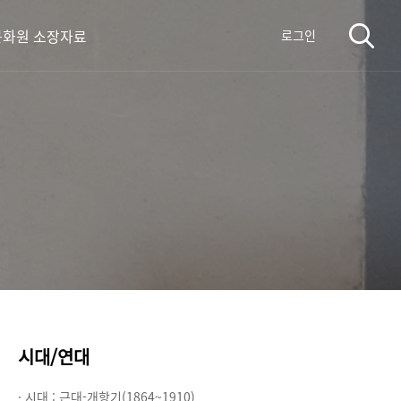
화원 소장자료
로그인
시대/연대
· 시대 :
근대-개항기(1864~1910)