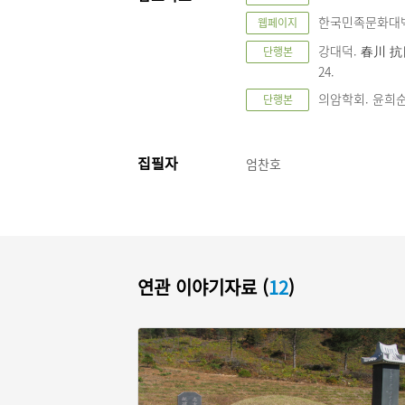
한국민족문화대백과사전
웹페이지
강대덕. 春川 抗
단행본
24.
의암학회. 윤희순
단행본
집필자
엄찬호
연관 이야기자료 (
12
)