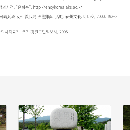
, “윤희순”, http://encykorea.aks.ac.kr
日義兵과 女性義兵將 尹熙順의 活動. 春州文化 제15호, 2000, 193~2
의사자료집. 춘천:강원도민일보사, 2008.