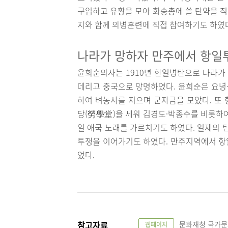
구입하고 유황을 모아 화승총에 쓸 탄약을 직
지와 함께 의병훈련에 직접 참여하기도 하였
나라가 망하자 만주에서 항일
윤희순의사는 1910년 한일병탄으로 나라가
데리고 중국으로 망명하였다. 윤희순은 요녕
하여 벼농사를 지으며 군자금을 모았다. 또
당(勞學堂)을 세워 김경도·박종수를 비롯하여
일 애국 노래를 가르치기도 하였다. 일제의
투쟁을 이어가기도 하였다. 만주지역에서 항
었다.
참고자료
문화재청 국가문화유산
웹페이지