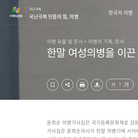
컨
하
국난극복
텐
단
한국의 의병
국난극복 민중의 힘, 의병
츠
영
영
역
역
바
바
로
의병 유물 및 문서 > 의병의 기록, 문서
로
가
한말 여성의병을 이끈
가
기
기
가
가
윤희순 의병가사집은 국가등록문화재로 강원
가사집은 윤희순의사가 한말 의병기에 시아