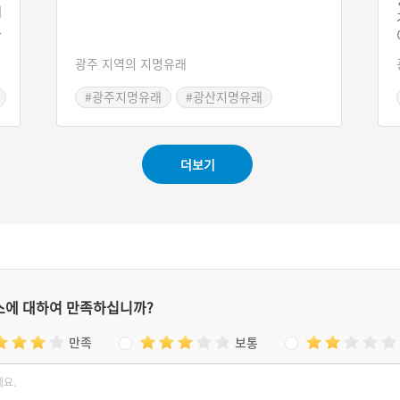
에
고
정
광주 지역의 지명유래
에
이
#광주지명유래
#광산지명유래
게
더보기
스에 대하여 만족하십니까?
만족
보통