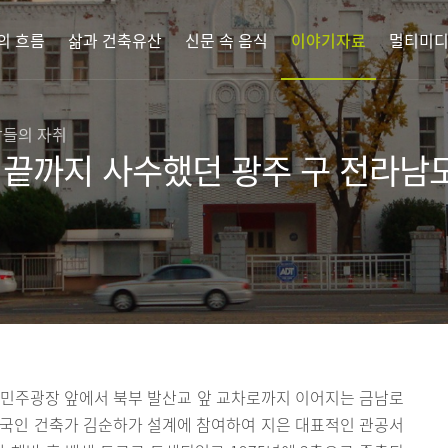
의 흐름
삶과 건축유산
신문 속 음식
이야기자료
멀티미
람들의 자취
시 끝까지 사수했던 광주 구 전라남
8 민주광장 앞에서 북부 발산교 앞 교차로까지 이어지는 금남로
한국인 건축가 김순하가 설계에 참여하여 지은 대표적인 관공서