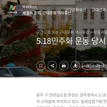
컨
하
역사문화유산
텐
단
근대문화유산
근대건축
세월의 흔적, 근대문화 역사유산
츠
영
영
역
역
바
바
로
공간으로 읽는 근대문화 역사유산 > 보통사
로
가
5.18민주화 운동 당
가
기
기
가
가
광주 구 전라남도청 본관은 광주광역시 5.1
의 시작점에 위치하고 있다. 일제강점기에 