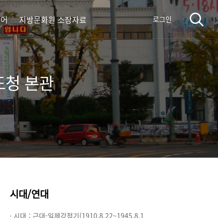
디어
지방문화원 소장자료
로그인
도청 본관
시대/연대
· 시대 :
근대-일제강점기(1910.8.22~1945.8.1