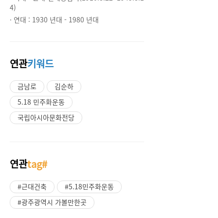
4)
· 연대 :
1930 년대 - 1980 년대
연관
키워드
금남로
김순하
5.18 민주화운동
국립아시아문화전당
연관
tag#
#근대건축
#5.18민주화운동
#광주광역시 가볼만한곳