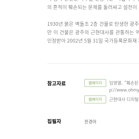
의 흔적이 훼손되는 문제를 둘러싸고 설전이 
1930년 붉은 벽돌조 2층 건물로 탄생한 광
만 이 건물은 광주의 근현대사를 관통하는 
인정받아 2002년 5월 31일 국가등록문화재
참고자료
임영열, “훼손된 
웹페이지
p://www.ohmy
근현대사 디지털아카이
웹페이지
집필자
한경아