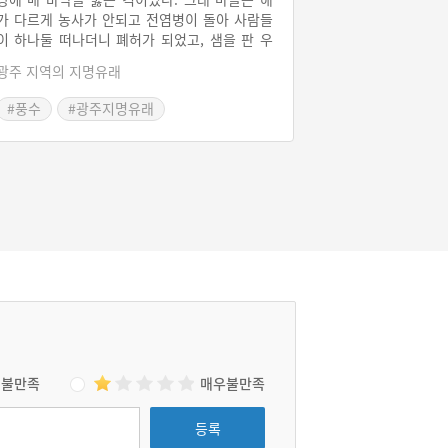
가 다르게 농사가 안되고 전염병이 돌아 사람들
이 하나둘 떠나더니 폐허가 되었고, 샘을 판 우
물에서는 물이 계속 흘러나와 연못을 이뤘다. 후
광주 지역의 지명유래
대 사람들은 이 연못을 연제라 부르며, 화전을
하던 마을 또한 연제마을이라 했다.
#풍수
#광주지명유래
불만족
매우불만족
등록