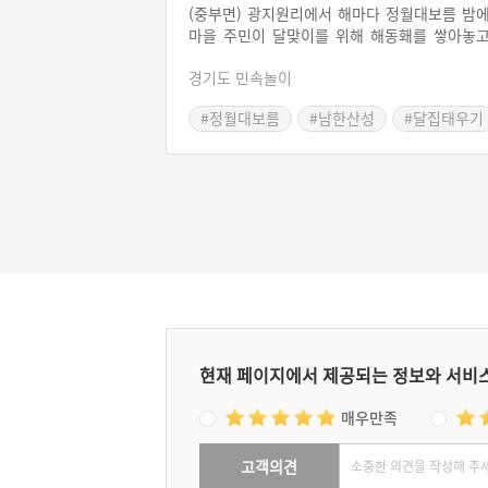
(중부면) 광지원리에서 해마다 정월대보름 밤
마을 주민이 달맞이를 위해 해동홰를 쌓아놓
불을 지르며 한 해의 안녕과 풍요를 기원하던 
경기도 민속놀이
초의 집단 놀이 형태이다. 해동화놀이는 지역
따라 달집태우기(호남), 동화제(충남), 동홰놀
#정월대보름
#남한산성
#달집태우기
(경기도), 화옹이(경기도 여주) 등으로 다양하
#경기도 광주
#경기도민속놀이
불리고 있다.
현재 페이지에서 제공되는 정보와 서비
매우만족
고객의견