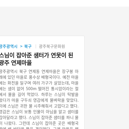
광주광역시
북구
광주북구문화원
>
스님이 잡아준 샘터가 연못이 된
광주 연제마을
광주광역시 북구 연제동 연제마을은 장구봉 아
래에 있던 마을로 풍수상 배형국이다. 예전 마을
에는 화전을 일구며 여러 가구가 살았는데, 마을
에는 샘이 없어 500m 떨어진 통시암이라는 절
에서 물을 길어 먹었다. 하루는 스님이 탁발을
왔다가 마을 구두쇠 영감에게 물벼락을 맞았다.
이에 스님은 귀한 물 시주해줘서 고맙다고 했다.
영감은 스님이 보통 인물이 아님을 알고 샘터를
잡아달라고 했다. 스님이 잡아준 샘터를 파니 물
이 나왔다. 그런데 스님이 잡아준 곳은 배형국
땅에 배 바닥을 뚫은 격이었다. 그래 마을은 해