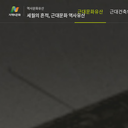
본
역사문화유산
문
근대문화유산
근대건축
세월의 흔적, 근대문화 역사유산
바
로
가
기