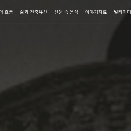
의 흐름
삶과 건축유산
신문 속 음식
이야기자료
멀티미